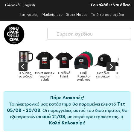
Ελληνικά
English
Το καλάθι είναι άδειο
Κατηγορίες
Marketplace
Stock House
Το δικό σου σχέδιο
tshirt unisex
Παιδικό
Drill
Καπέλα
Καπέλα
Κούπε
Κούπες
ύ
regular
tshirt
Καπέλα
ενηλίκων
παιδικά
ειδικέ
adult
ενηλίκων
Πάμε Διακοπές!
Το ηλεκτρονικό μας κατάστημα θα παραμείνει κλειστό
Τετ
05/08 – 20/08
. Οι παραγγελίες αυτού του διαστήματος θα
εξυπηρετούνται
από 21/08
, με σειρά προτεραιότητας. ☀️
Καλό Καλοκαίρι!