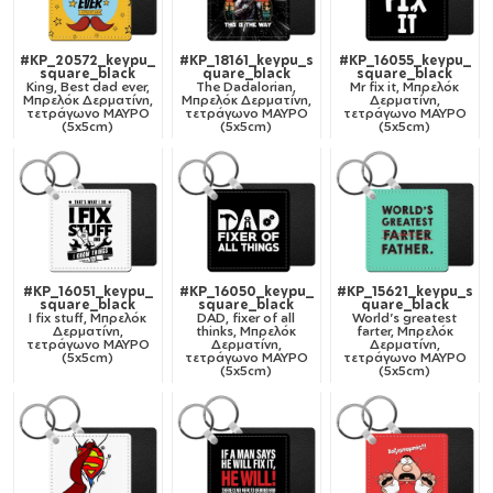
#KP_20572_keypu_
#KP_18161_keypu_s
#KP_16055_keypu_
square_black
quare_black
square_black
King, Best dad ever,
The Dadalorian,
Mr fix it, Μπρελόκ
Μπρελόκ Δερματίνη,
Μπρελόκ Δερματίνη,
Δερματίνη,
τετράγωνο ΜΑΥΡΟ
τετράγωνο ΜΑΥΡΟ
τετράγωνο ΜΑΥΡΟ
(5x5cm)
(5x5cm)
(5x5cm)
#KP_16051_keypu_
#KP_16050_keypu_
#KP_15621_keypu_s
square_black
square_black
quare_black
I fix stuff, Μπρελόκ
DAD, fixer of all
World's greatest
Δερματίνη,
thinks, Μπρελόκ
farter, Μπρελόκ
τετράγωνο ΜΑΥΡΟ
Δερματίνη,
Δερματίνη,
(5x5cm)
τετράγωνο ΜΑΥΡΟ
τετράγωνο ΜΑΥΡΟ
(5x5cm)
(5x5cm)