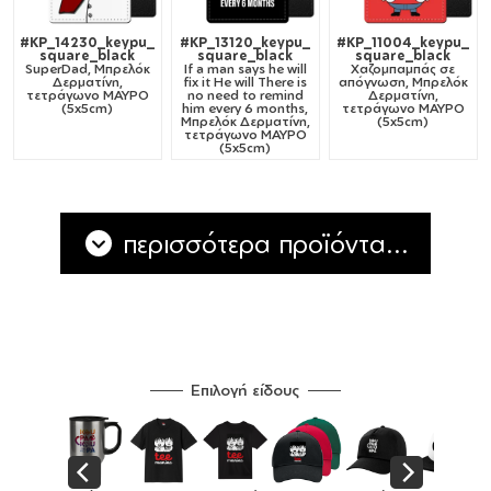
#KP_14230_keypu_
#KP_13120_keypu_
#KP_11004_keypu_
square_black
square_black
square_black
SuperDad, Μπρελόκ
If a man says he will
Χαζομπαμπάς σε
Δερματίνη,
fix it He will There is
απόγνωση, Μπρελόκ
τετράγωνο ΜΑΥΡΟ
no need to remind
Δερματίνη,
(5x5cm)
him every 6 months,
τετράγωνο ΜΑΥΡΟ
Μπρελόκ Δερματίνη,
(5x5cm)
τετράγωνο ΜΑΥΡΟ
(5x5cm)
περισσότερα προϊόντα...
Επιλογή είδους