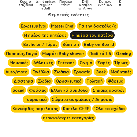
tshirt unisex
Παιδικό
Drill
Καπέλα
Καπέλα
Κούπε
Κούπες
ύ
regular
tshirt
Καπέλα
ενηλίκων
παιδικά
ειδικέ
adult
ενηλίκων
Θεματικές ενότητες
Ερωτευμένοι
MasterChef
Για την δασκάλα/ο
Η ημέρα της μητέρας
Η ημέρα του πατέρα
Bachelor / Γάμος
Βάπτιση
Baby on Board
Παππούς, Γιαγιά
Μωράκι Baby shower
Παιδικά 1-5
Gaming
Μουσικές
Αθλητικές
Επέτειος
Σινεμά
Σειρές
Ήρωες
Auto/moto
Γενέθλια
Ζωάκια
Εργασία
Geek
Μαθητικές
Διάστημα
Ζώδια
Θρησκευτικά
Πολιτική
Ψάρεμα
Social
Φράσεις
Ελληνικά σύμβολα
Σημαίες κρατών
Τουριστικά
Σώματα ασφαλείας / Δημόσιο
Κονκάρδες παρέλασης
Καπέλα CHEF
'Ολα τα σχέδια
περισσότερες κατηγορίες