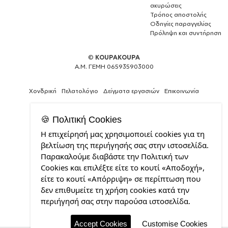
ακυρώσεις
Τρόπος αποστολής
Οδηγίες παραγγελίας
Πρόληψη και συντήρηση
©
KOUPAKOUPA
Α.Μ. ΓΕΜΗ 065935903000
Χονδρική
Πελατολόγιο
Δείγματα εργασιών
Επικοινωνία
🍪 Πολιτική Cookies
Η επιχείρησή μας χρησιμοποιεί cookies για τη
Θέλεις
βελτίωση της περιήγησής σας στην ιστοσελίδα.
και
Παρακαλούμε διαβάστε την Πολιτική των
εσύ
Cookies και επιλέξτε είτε το κουτί «Αποδοχή»,
μια
επαγγελματική
είτε το κουτί «Απόρριψη» σε περίπτωση που
ιστοσελίδα;
δεν επιθυμείτε τη χρήση cookies κατά την
από
περιήγησή σας στην παρούσα ιστοσελίδα.
την
CDL.gr
Accept Cookies
Customise Cookies