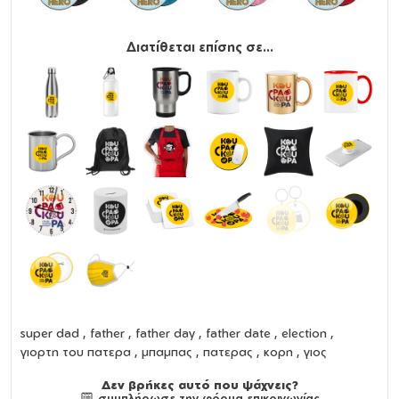
Διατίθεται επίσης σε...
super dad , father , father day , father date , election ,
γιορτη του πατερα , μπαμπας , πατερας , κορη , γιος
Δεν βρήκες αυτό που ψάχνεις?
συμπλήρωσε την φόρμα επικοινωνίας