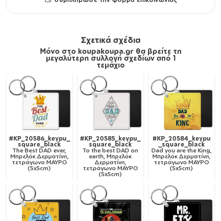
Σχετικά σχέδια
Μόνο στο koupakoupa.gr θα βρείτε τη
μεγαλύτερη συλλογή σχεδίων από 1
τεμάχιο
#KP_20586_keypu_
#KP_20585_keypu_
#KP_20584_keypu
square_black
square_black
_square_black
The Best DAD ever,
To the best DAD on
Dad you are the King,
Μπρελόκ Δερματίνη,
earth, Μπρελόκ
Μπρελόκ Δερματίνη,
τετράγωνο ΜΑΥΡΟ
Δερματίνη,
τετράγωνο ΜΑΥΡΟ
(5x5cm)
τετράγωνο ΜΑΥΡΟ
(5x5cm)
(5x5cm)