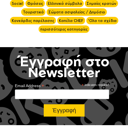
Social
Φράσεις
Ελληνικά σύμβολα
Σημαίες κρατών
Τουριστικά
Σώματα ασφαλείας / Δημόσιο
Κονκάρδες παρέλασης
Καπέλα CHEF
'Ολα τα σχέδια
περισσότερες κατηγορίες
Έγγραφή στο
Newsletter
*
*
indicates required
Email Address