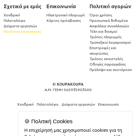
Σχετικά με εμάς
Επικοινωνία
Πολιτική αγορών
Χονδρική
Ηλεκτρονική πληρωμή
Όροι χρήσης
Πελατολόγιο
Χάρτης πρόσβασης
Προσωπικά δεδομένα
Δείγματα εργασιών
Ασφάλεια συναλλαγών
Ποιότητα κατασκευής
Τέλη και δασμοί
Τρόπος πληρωμής
Τραπεζικοί λογαριασμοί
Επιστροφές και
ακυρώσεις
Τρόπος αποστολής
Οδηγίες παραγγελίας
Πρόληψη και συντήρηση
©
KOUPAKOUPA
Α.Μ. ΓΕΜΗ 065935903000
Χονδρική
Πελατολόγιο
Δείγματα εργασιών
Επικοινωνία
🍪 Πολιτική Cookies
Η επιχείρησή μας χρησιμοποιεί cookies για τη
Expert