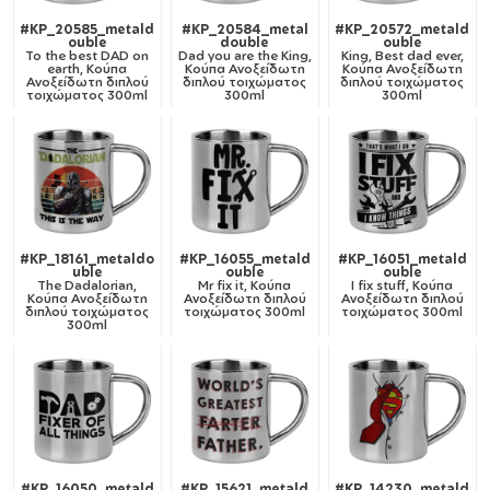
#KP_20585_metald
#KP_20584_metal
#KP_20572_metald
ouble
double
ouble
To the best DAD on
Dad you are the King,
King, Best dad ever,
earth, Κούπα
Κούπα Ανοξείδωτη
Κούπα Ανοξείδωτη
Ανοξείδωτη διπλού
διπλού τοιχώματος
διπλού τοιχώματος
τοιχώματος 300ml
300ml
300ml
#KP_18161_metaldo
#KP_16055_metald
#KP_16051_metald
uble
ouble
ouble
The Dadalorian,
Mr fix it, Κούπα
I fix stuff, Κούπα
Κούπα Ανοξείδωτη
Ανοξείδωτη διπλού
Ανοξείδωτη διπλού
διπλού τοιχώματος
τοιχώματος 300ml
τοιχώματος 300ml
300ml
#KP_16050_metald
#KP_15621_metald
#KP_14230_metald