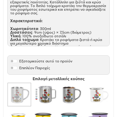
εξαιρετικής ποιότητας. Κατάλληλη για ζεστά και κρύα
ροφήματα. Το διπλό τοίχωμα κρατάει την θερμοκρασία
του ροφήματος εσωτερικά και επιτρέπει να αγκαλιάζετε
το ρόφημα σας.
Χαρακτηριστικά:
Χωρητικότητα
: 300ml
Διαστάσεις
: 9cm (ύψος) × 7,5cm (διάμετρος)
Υλικό
: 100% ανοξείδωτο ατσάλι
Διπλό τοίχωμα
: Κρατάει τα ροφήματα ζεστά ή κρύα
για μεγαλύτερο χρονικό διάστημα
Λεία και ασφαλή άκρα
: Χωρίς αιχμηρά σημεία για
άνετη χρήση
Άνετη λαβή
: Στιβαρή κατασκευή για σταθερό
κράτημα
Εξατομικεύστε αυτό το προϊόν
Ιδανικές για:
Επιπλέον Παροχές
Καθημερινή χρήση στο σπίτι ή στο γραφείο
Κάμπινγκ, ταξίδια και υπαίθριες δραστηριότητες
Επιλογή μεταλλικής κούπας
Διαφημιστικά δώρα με εκτύπωση λογοτύπου
Δώρα για λάτρεις του καφέ και του τσαγιού
Αποκτήστε τώρα μια κομψή και ανθεκτική κούπα που
θα σας συνοδεύει παντού! (Προτεινόμενο πλύσιμο στο
χέρι)