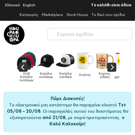
Ελληνικά
English
Το καλάθι είναι άδειο
Κατηγορίες
Marketplace
Stock House
Το δικό σου σχέδιο
Παιδικό
Drill
Καπέλα
Καπέλα
Κούπες
Κούπες
Κούπες
tshirt
Καπέλα
ενηλίκων
παιδικά
ειδικές
χρωματιστές
ενηλίκων
Πάμε Διακοπές!
Το ηλεκτρονικό μας κατάστημα θα παραμείνει κλειστό
Τετ
05/08 – 20/08
. Οι παραγγελίες αυτού του διαστήματος θα
εξυπηρετούνται
από 21/08
, με σειρά προτεραιότητας. ☀️
Καλό Καλοκαίρι!