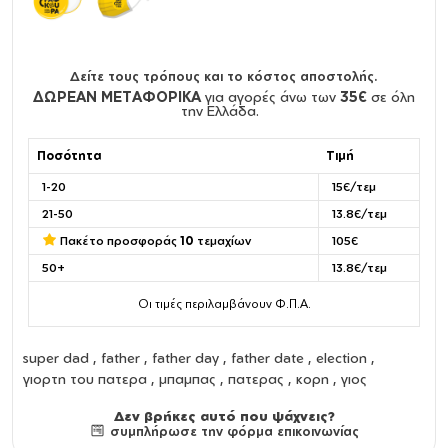
Δείτε τους τρόπους και το κόστος αποστολής.
ΔΩΡΕΑΝ ΜΕΤΑΦΟΡΙΚΑ
για αγορές άνω των
35€
σε όλη
την Ελλάδα.
Ποσότητα
Τιμή
1-20
15€/τεμ
21-50
13.8€/τεμ
Πακέτο προσφοράς
10
τεμαχίων
105€
50+
13.8€/τεμ
Οι τιμές περιλαμβάνουν Φ.Π.Α.
super dad , father , father day , father date , election ,
γιορτη του πατερα , μπαμπας , πατερας , κορη , γιος
Δεν βρήκες αυτό που ψάχνεις?
συμπλήρωσε την φόρμα επικοινωνίας