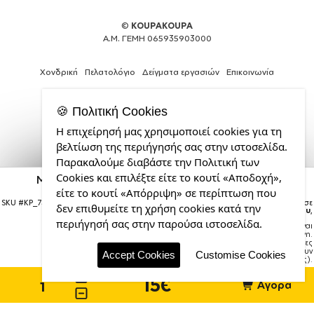
©
KOUPAKOUPA
Α.Μ. ΓΕΜΗ 065935903000
Χονδρική
Πελατολόγιο
Δείγματα εργασιών
Επικοινωνία
🍪 Πολιτική Cookies
Η επιχείρησή μας χρησιμοποιεί cookies για τη
Web
βελτίωση της περιήγησής σας στην ιστοσελίδα.
Design,
Παρακαλούμε διαβάστε την Πολιτική των
Social
Cookies και επιλέξτε είτε το κουτί «Αποδοχή»,
Media
My Dad, my Hero!!!, Κούπα Ανοξείδωτη διπλού
τοιχώματος 300ml
&
είτε το κουτί «Απόρριψη» σε περίπτωση που
SEO
SKU #
KP_7368_metaldouble
Η παραγγελία σας θα παραδοθεί σε
δεν επιθυμείτε τη χρήση cookies κατά την
courier έως την
Τρίτη 18 Αυγούστου
,
Agency
περιήγησή σας στην παρούσα ιστοσελίδα.
Σημείωση:
Η παράδοση στο courier είναι
από
εκτιμώμενη.
την
Χρόνος μεταφοράς:
1–3 εργάσιμες
ημέρες (ενδέχεται να υπάρξουν
CDL.gr
Accept Cookies
Customise Cookies
καθυστερήσεις).
15€
Αγορά