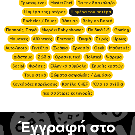
Ερωτευμένοι
MasterChef
Για την δασκάλα/ο
Η ημέρα της μητέρας
Η ημέρα του πατέρα
Bachelor / Γάμος
Βάπτιση
Baby on Board
Παππούς, Γιαγιά
Μωράκι Baby shower
Παιδικά 1-5
Gaming
Μουσικές
Αθλητικές
Επέτειος
Σινεμά
Σειρές
Ήρωες
Auto/moto
Γενέθλια
Ζωάκια
Εργασία
Geek
Μαθητικές
Διάστημα
Ζώδια
Θρησκευτικά
Πολιτική
Ψάρεμα
Social
Φράσεις
Ελληνικά σύμβολα
Σημαίες κρατών
Τουριστικά
Σώματα ασφαλείας / Δημόσιο
Κονκάρδες παρέλασης
Καπέλα CHEF
'Ολα τα σχέδια
περισσότερες κατηγορίες
Έγγραφή στο