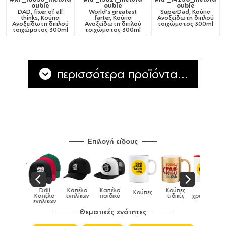
ouble
ouble
ouble
DAD, fixer of all
World's greatest
SuperDad, Κούπα
thinks, Κούπα
farter, Κούπα
Ανοξείδωτη διπλού
Ανοξείδωτη διπλού
Ανοξείδωτη διπλού
τοιχώματος 300ml
τοιχώματος 300ml
τοιχώματος 300ml
περισσότερα προϊόντα...
Επιλογή είδους
Παιδικό
Drill
Καπέλα
Καπέλα
Κούπες
Κούπες
Κούπες
tshirt
Καπέλα
ενηλίκων
παιδικά
ειδικές
χρωματιστές
ενηλίκων
Θεματικές ενότητες