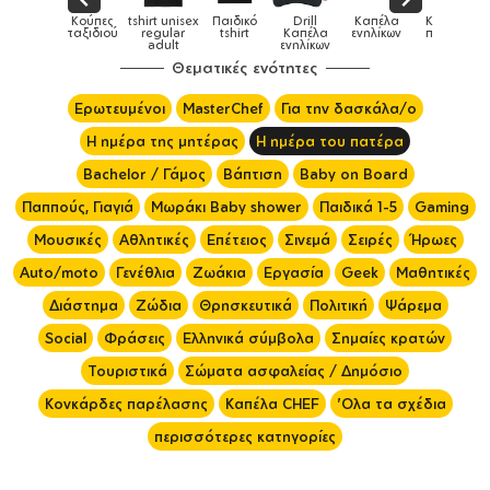
x
Παιδικό
Drill
Καπέλα
Καπέλα
Κούπες
Κούπες
Κούπες
tshirt
Καπέλα
ενηλίκων
παιδικά
ειδικές
χρωματισ
ενηλίκων
Θεματικές ενότητες
Ερωτευμένοι
MasterChef
Για την δασκάλα/ο
Η ημέρα της μητέρας
Η ημέρα του πατέρα
Bachelor / Γάμος
Βάπτιση
Baby on Board
Παππούς, Γιαγιά
Μωράκι Baby shower
Παιδικά 1-5
Gaming
Μουσικές
Αθλητικές
Επέτειος
Σινεμά
Σειρές
Ήρωες
Auto/moto
Γενέθλια
Ζωάκια
Εργασία
Geek
Μαθητικές
Διάστημα
Ζώδια
Θρησκευτικά
Πολιτική
Ψάρεμα
Social
Φράσεις
Ελληνικά σύμβολα
Σημαίες κρατών
Τουριστικά
Σώματα ασφαλείας / Δημόσιο
Κονκάρδες παρέλασης
Καπέλα CHEF
'Ολα τα σχέδια
περισσότερες κατηγορίες