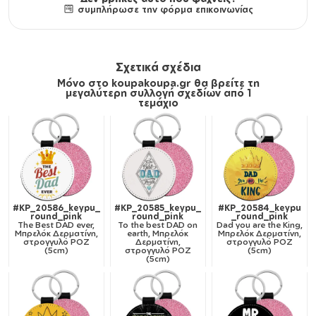
συμπλήρωσε την φόρμα επικοινωνίας
Σχετικά σχέδια
Μόνο στο koupakoupa.gr θα βρείτε τη
μεγαλύτερη συλλογή σχεδίων από 1
τεμάχιο
#KP_20586_keypu_
#KP_20585_keypu_
#KP_20584_keypu
round_pink
round_pink
_round_pink
The Best DAD ever,
To the best DAD on
Dad you are the King,
Μπρελόκ Δερματίνη,
earth, Μπρελόκ
Μπρελόκ Δερματίνη,
στρογγυλό ΡΟΖ
Δερματίνη,
στρογγυλό ΡΟΖ
(5cm)
στρογγυλό ΡΟΖ
(5cm)
(5cm)