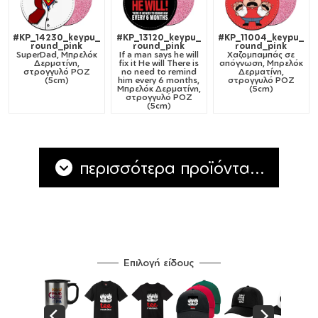
#KP_14230_keypu_
#KP_13120_keypu_
#KP_11004_keypu_
round_pink
round_pink
round_pink
SuperDad, Μπρελόκ
If a man says he will
Χαζομπαμπάς σε
Δερματίνη,
fix it He will There is
απόγνωση, Μπρελόκ
στρογγυλό ΡΟΖ
no need to remind
Δερματίνη,
(5cm)
him every 6 months,
στρογγυλό ΡΟΖ
Μπρελόκ Δερματίνη,
(5cm)
στρογγυλό ΡΟΖ
(5cm)
περισσότερα προϊόντα...
Επιλογή είδους