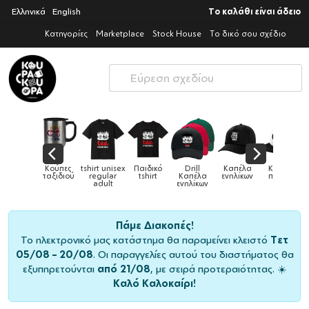
Ελληνικά
English
Το καλάθι είναι άδειο
Κατηγορίες
Marketplace
Stock House
Το δικό σου σχέδιο
x
Παιδικό
Drill
Καπέλα
Καπέλα
Κούπες
Κούπες
Κούπες
tshirt
Καπέλα
ενηλίκων
παιδικά
ειδικές
χρωματισ
ενηλίκων
Πάμε Διακοπές!
Το ηλεκτρονικό μας κατάστημα θα παραμείνει κλειστό
Τετ
05/08 – 20/08
. Οι παραγγελίες αυτού του διαστήματος θα
εξυπηρετούνται
από 21/08
, με σειρά προτεραιότητας. ☀️
Καλό Καλοκαίρι!