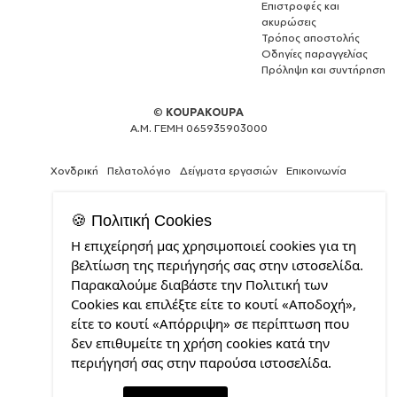
Επιστροφές και
ακυρώσεις
Τρόπος αποστολής
Οδηγίες παραγγελίας
Πρόληψη και συντήρηση
©
KOUPAKOUPA
Α.Μ. ΓΕΜΗ 065935903000
Χονδρική
Πελατολόγιο
Δείγματα εργασιών
Επικοινωνία
🍪 Πολιτική Cookies
Η επιχείρησή μας χρησιμοποιεί cookies για τη
Κατασκευή
βελτίωση της περιήγησής σας στην ιστοσελίδα.
ιστοσελίδων
Παρακαλούμε διαβάστε την Πολιτική των
και
Cookies και επιλέξτε είτε το κουτί «Αποδοχή»,
Web
Design
είτε το κουτί «Απόρριψη» σε περίπτωση που
από
δεν επιθυμείτε τη χρήση cookies κατά την
την
περιήγησή σας στην παρούσα ιστοσελίδα.
CDL.gr