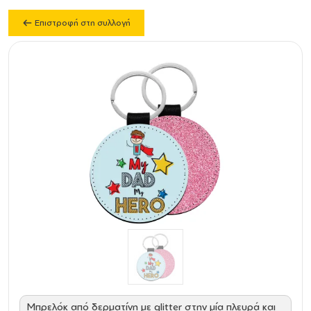
Επιστροφή στη συλλογή
Mπρελόκ από δερματίνη με glitter στην μία πλευρά και