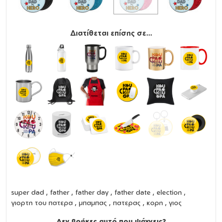
Διατίθεται επίσης σε...
super dad , father , father day , father date , election ,
γιορτη του πατερα , μπαμπας , πατερας , κορη , γιος
Δεν βρήκες αυτό που ψάχνεις?