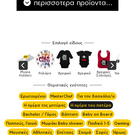
περισσότερα προϊόντα...
Επιλογή είδους
αξιλάρια
Phone
Βρεφικές
Ρολόγια
Βρεφικά
Βρεφικά
Nametags
καναπέ
Holders
Σαλιάρες
Θεματικές ενότητες
Ερωτευμένοι
MasterChef
Για την δασκάλα/ο
Η ημέρα της μητέρας
Η ημέρα του πατέρα
Bachelor / Γάμος
Βάπτιση
Baby on Board
Παππούς, Γιαγιά
Μωράκι Baby shower
Παιδικά 1-5
Gaming
Μουσικές
Αθλητικές
Επέτειος
Σινεμά
Σειρές
Ήρωες