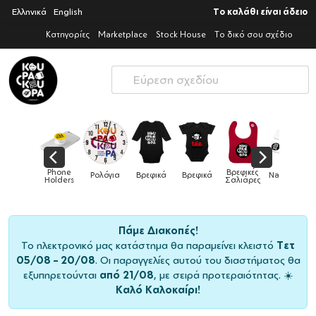
Ελληνικά
English
Το καλάθι είναι άδειο
Κατηγορίες
Marketplace
Stock House
Το δικό σου σχέδιο
αξιλάρια
Phone
Βρεφικές
Ρολόγια
Βρεφικά
Βρεφικά
Nametags
καναπέ
Holders
Σαλιάρες
Πάμε Διακοπές!
Το ηλεκτρονικό μας κατάστημα θα παραμείνει κλειστό
Τετ
05/08 – 20/08
. Οι παραγγελίες αυτού του διαστήματος θα
εξυπηρετούνται
από 21/08
, με σειρά προτεραιότητας. ☀️
Καλό Καλοκαίρι!