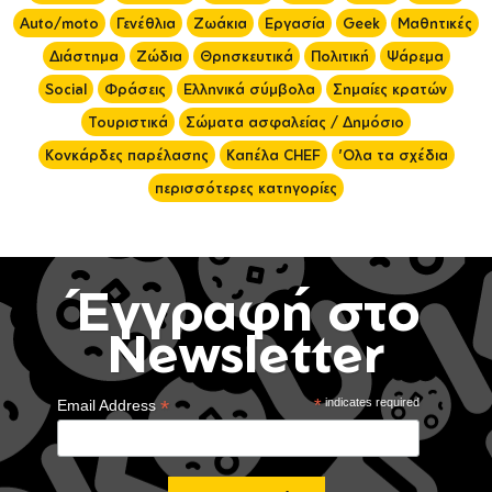
Auto/moto
Γενέθλια
Ζωάκια
Εργασία
Geek
Μαθητικές
Διάστημα
Ζώδια
Θρησκευτικά
Πολιτική
Ψάρεμα
Social
Φράσεις
Ελληνικά σύμβολα
Σημαίες κρατών
Τουριστικά
Σώματα ασφαλείας / Δημόσιο
Κονκάρδες παρέλασης
Καπέλα CHEF
'Ολα τα σχέδια
περισσότερες κατηγορίες
Έγγραφή στο
Newsletter
*
*
indicates required
Email Address