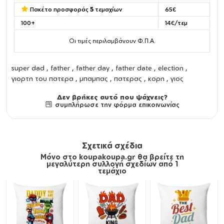
Πακέτο προσφοράς
5
τεμαχίων
65€
100+
14€/τεμ
Οι τιμές περιλαμβάνουν Φ.Π.Α.
super dad , father , father day , father date , election ,
γιορτη του πατερα , μπαμπας , πατερας , κορη , γιος
Δεν βρήκες αυτό που ψάχνεις?
συμπλήρωσε την φόρμα επικοινωνίας
Σχετικά σχέδια
Μόνο στο koupakoupa.gr θα βρείτε τη
μεγαλύτερη συλλογή σχεδίων από 1
τεμάχιο