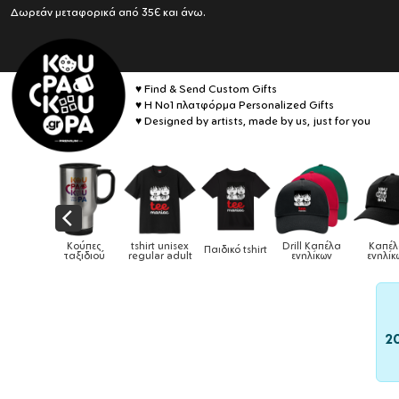
Δωρεάν μεταφορικά από 35€ και άνω.
♥ Find & Send Custom Gifts
♥ Η No1 πλατφόρμα Personalized Gifts
♥ Designed by artists, made by us, just for you
Κούπες
tshirt unisex
Drill Καπέλα
Καπέλα
Παιδικό tshirt
Καπέλα π
αξιδιού
regular adult
ενηλίκων
ενηλίκων
2