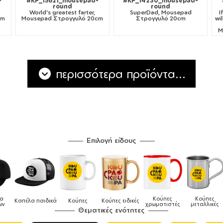
-
#KP_15621_mousepad-
#KP_14230_mousepad-
round
round
World's greatest farter,
SuperDad, Mousepad
I
cm
Mousepad Στρογγυλό 20cm
Στρογγυλό 20cm
wi
M
περισσότερα προϊόντα...
Επιλογή είδους
Κούπες
Κούπες
Δοχεία
αιδικά
Κούπες
Κούπες ειδικές
χρωματιστές
μεταλλικές
φαγητού
Θεματικές ενότητες