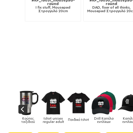
#KP_16051_mousepad-
#KP_16050_mousepad
round
round
I fix stuff, Mousepad
DAD, fixer of all thinks,
Στρογγυλό 20cm
Mousepad Στρογγυλό 20
Κούπες
tshirt unisex
Drill Καπέλα
Καπέλα
Παιδικό tshirt
Καπέλα π
αξιδιού
regular adult
ενηλίκων
ενηλίκων