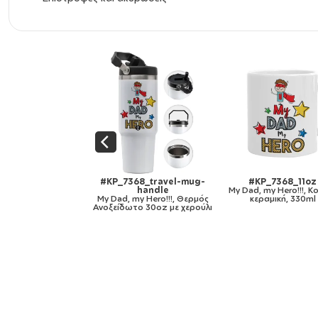
#KP_7368_11oz
#KP_7368_mug-mirror-
#KP_7368_11oz
ad, my Hero!!!, Κούπα,
gold
My Dad, my Hero!!
κεραμική, 330ml
My Dad, my Hero!!!, Κούπα
χρωματιστή μαύρη, 
κεραμική, χρυσή καθρέπτης,
330ml
330ml