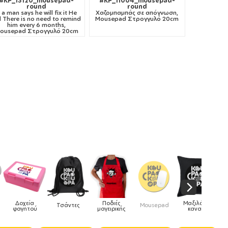
#KP_13120_mousepad-
#KP_11004_mousepad-
round
round
f a man says he will fix it He
Χαζομπαμπάς σε απόγνωση,
ll There is no need to remind
Mousepad Στρογγυλό 20cm
him every 6 months,
ousepad Στρογγυλό 20cm
Ποδιές
Μαξιλάρια
Τσάντες
Mousepad
Phone Holders
μαγειρικής
καναπέ