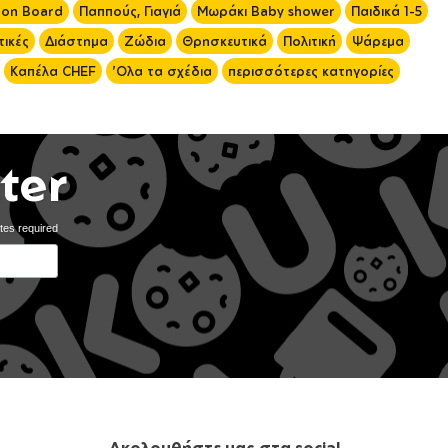
 on Board
Παππούς, Γιαγιά
Μωράκι Baby shower
Παιδικά 1-5
ικές
Διάστημα
Ζώδια
Θρησκευτικά
Πολιτική
Ψάρεμα
Καπέλα CHEF
'Ολα τα σχέδια
περισσότερες κατηγορίες
ter
tes required
Ακολουθήστε μας στα social