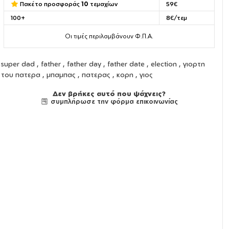
Πακέτο προσφοράς
10
τεμαχίων
59€
100+
8€/τεμ
Οι τιμές περιλαμβάνουν Φ.Π.Α.
super dad , father , father day , father date , election , γιορτη
του πατερα , μπαμπας , πατερας , κορη , γιος
Δεν βρήκες αυτό που ψάχνεις?
συμπλήρωσε την φόρμα επικοινωνίας