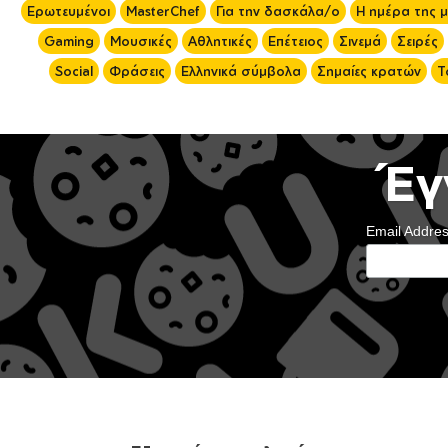
Ερωτευμένοι
MasterChef
Για την δασκάλα/ο
Η ημέρα της 
Gaming
Μουσικές
Αθλητικές
Επέτειος
Σινεμά
Σειρές
Social
Φράσεις
Ελληνικά σύμβολα
Σημαίες κρατών
Τ
Έγ
Email Addre