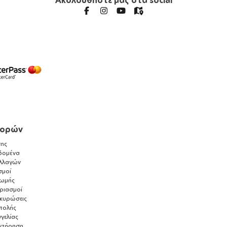
γορών
ης
δομένα
λλαγών
σμοί
ρωμής
αριασμοί
ακυρώσεις
τολής
γελίας
ντήρηση