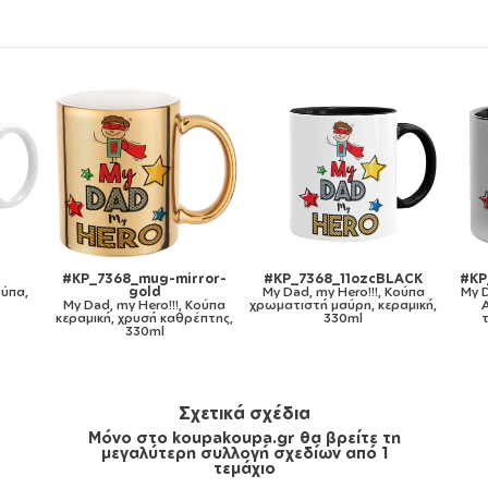
cBLACK
#KP_7368_metaldouble
#KP_7368_gymbag-bb-
!, Κούπα
My Dad, my Hero!!!, Κούπα
white
κεραμική,
Ανοξείδωτη διπλού
My Dad, my Hero!!!, Τσάντα
τοιχώματος 300ml
πλάτης πουγκί GYMBAG
M
λευκή, με τσέπη (40x48cm) &
χονδρά κορδόνια
Σχετικά σχέδια
Μόνο στο koupakoupa.gr θα βρείτε τη
μεγαλύτερη συλλογή σχεδίων από 1
τεμάχιο