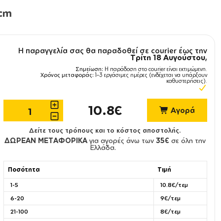
0cm
Η παραγγελία σας θα παραδοθεί σε courier έως την
Τρίτη 18 Αυγούστου
,
Σημείωση:
Η παράδοση στο courier είναι εκτιμώμενη.
Χρόνος μεταφοράς:
1–3 εργάσιμες ημέρες (ενδέχεται να υπάρξουν
καθυστερήσεις).
10.8€
Αγορά
Δείτε τους τρόπους και το κόστος αποστολής.
ΔΩΡΕΑΝ ΜΕΤΑΦΟΡΙΚΑ
για αγορές άνω των
35€
σε όλη την
Ελλάδα.
Ποσότητα
Τιμή
1-5
10.8€/τεμ
6-20
9€/τεμ
21-100
8€/τεμ