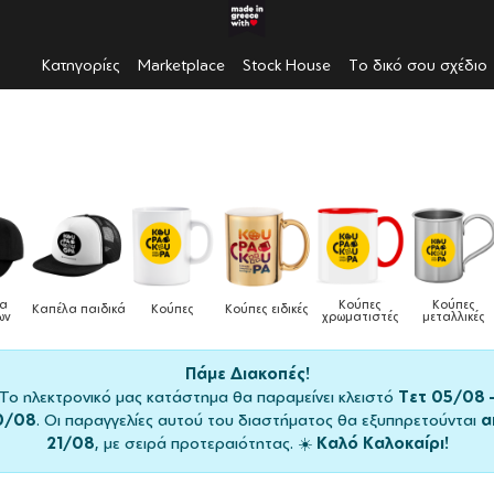
Κατηγορίες
Marketplace
Stock House
Το δικό σου σχέδιο
Κούπες
Κούπες
Δοχεία
αιδικά
Κούπες
Κούπες ειδικές
χρωματιστές
μεταλλικές
φαγητού
Πάμε Διακοπές!
Το ηλεκτρονικό μας κατάστημα θα παραμείνει κλειστό
Τετ 05/08 
0/08
. Οι παραγγελίες αυτού του διαστήματος θα εξυπηρετούνται
α
21/08
, με σειρά προτεραιότητας. ☀️
Καλό Καλοκαίρι!