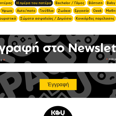
μητέρας
Η ημέρα του πατέρα
Bachelor / Γάμος
Βάπτιση
Baby
Ήρωες
Auto/moto
Γενέθλια
Ζωάκια
Εργασία
Geek
Μαθητ
ουριστικά
Σώματα ασφαλείας / Δημόσιο
Κονκάρδες παρέλασης
γραφή στο Newslet
*
*
indica
ss