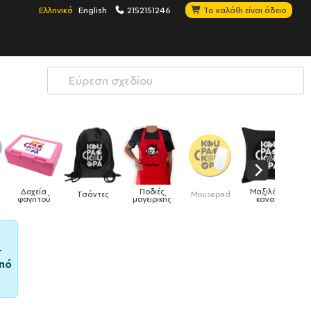
Ελληνικά
English
2152151246
Το καλάθι είναι άδειο
Ποδιές
Μαξιλάρια
Τσάντες
Mousepad
Phone Holders
μαγειρικής
καναπέ
–
πό