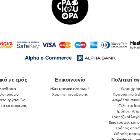
ικά με εμάς
Επικοινωνία
Πολιτική α
Χονδρική
Ηλεκτρονική πληρωμή
Όροι χρήσ
ελατολόγιο
Χάρτης πρόσβασης
Προσωπικά δε
ματα εργασιών
Ασφάλεια συνα
ητα κατασκευής
Τέλη και δα
Τρόπος πλη
Τραπεζικοί λογ
Επιστροφές και 
Τρόπος αποσ
Οδηγίες παραγ
Πρόληψη και συ