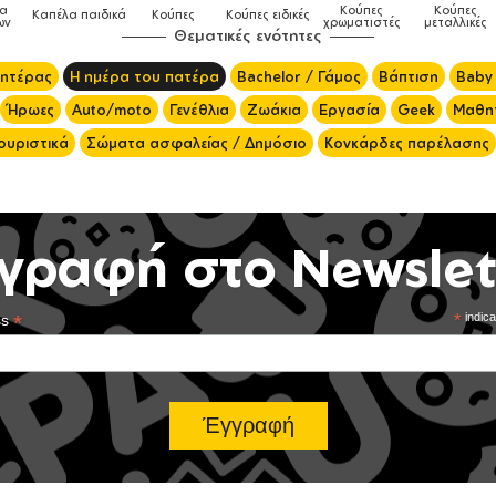
λα
Κούπες
Κούπες
Καπέλα παιδικά
Κούπες
Κούπες ειδικές
ων
χρωματιστές
μεταλλικές
Θεματικές ενότητες
μητέρας
Η ημέρα του πατέρα
Bachelor / Γάμος
Βάπτιση
Baby
Ήρωες
Auto/moto
Γενέθλια
Ζωάκια
Εργασία
Geek
Μαθητ
ουριστικά
Σώματα ασφαλείας / Δημόσιο
Κονκάρδες παρέλασης
γραφή στο Newslet
*
*
indica
ss