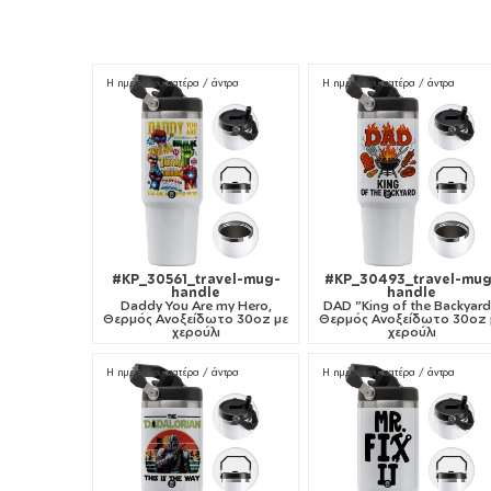
Η ημέρα του πατέρα / άντρα
Η ημέρα του πατέρα / άντρα
#KP_30561_travel-mug-
#KP_30493_travel-mug
handle
handle
Daddy You Are my Hero,
DAD "King of the Backyard
Θερμός Ανοξείδωτο 30oz με
Θερμός Ανοξείδωτο 30oz 
χερούλι
χερούλι
Η ημέρα του πατέρα / άντρα
Η ημέρα του πατέρα / άντρα