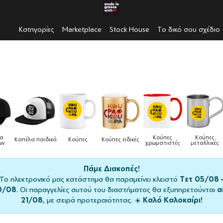
Κατηγορίες
Marketplace
Stock House
Το δικό σου σχέδιο
λα
Κούπες
Κούπες
Καπέλα παιδικά
Κούπες
Κούπες ειδικές
ων
χρωματιστές
μεταλλικές
Πάμε Διακοπές!
Το ηλεκτρονικό μας κατάστημα θα παραμείνει κλειστό
Τετ 05/08 
0/08
. Οι παραγγελίες αυτού του διαστήματος θα εξυπηρετούνται
α
21/08
, με σειρά προτεραιότητας. ☀️
Καλό Καλοκαίρι!