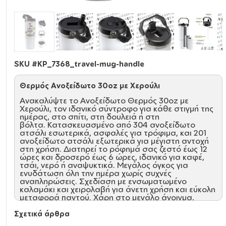
SKU #
KP_7368_travel-mug-handle
Θερμός Ανοξείδωτο 30oz με Χερούλι
Ανακαλύψτε το Ανοξείδωτο Θερμός 30oz με
Χερούλι, τον ιδανικό σύντροφο για κάθε στιγμή της
ημέρας, στο σπίτι, στη δουλειά ή στη
βόλτα. Κατασκευασμένο από 304 ανοξείδωτο
ατσάλι εσωτερικά, ασφαλές για τρόφιμα, και 201
ανοξείδωτο ατσάλι εξωτερικά για μέγιστη αντοχή
στη χρήση. Διατηρεί το ρόφημά σας ζεστό έως 12
ώρες και δροσερό έως 6 ώρες, ιδανικό για καφέ,
τσάι, νερό ή αναψυκτικά. Μεγάλος όγκος για
ενυδάτωση όλη την ημέρα χωρίς συχνές
αναπληρώσεις. Σχεδίαση με ενσωματωμένο
καλαμάκι και χειρολαβή για άνετη χρήση και εύκολη
μεταφορά παντού. Χάρη στο μεγάλο άνοιγμα,
καθαρίζεται εύκολα μετά από κάθε χρήση.
Σχετικά άρθρα
Χαρακτηριστικά: