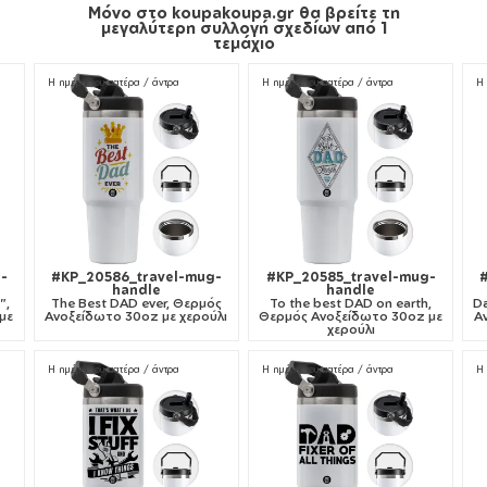
Μόνο στο koupakoupa.gr θα βρείτε τη
μεγαλύτερη συλλογή σχεδίων από 1
τεμάχιο
Η ημέρα του πατέρα / άντρα
Η ημέρα του πατέρα / άντρα
Η 
-
#KP_20586_travel-mug-
#KP_20585_travel-mug-
handle
handle
",
The Best DAD ever, Θερμός
To the best DAD on earth,
Da
με
Ανοξείδωτο 30oz με χερούλι
Θερμός Ανοξείδωτο 30oz με
Α
χερούλι
Η ημέρα του πατέρα / άντρα
Η ημέρα του πατέρα / άντρα
Η 