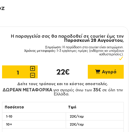
oz
Η παραγγελία σας θα παραδοθεί σε courier έως την
Παρασκευή 28 Αυγούστου
,
Σημείωση:
Η παράδοση στο courier είναι εκτιμώμενη.
Χρόνος μεταφοράς:
1–3 εργάσιμες ημέρες (ενδέχεται να υπάρξουν
καθυστερήσεις).
22€
Αγορά
Δείτε τους τρόπους και το κόστος αποστολής.
ΔΩΡΕΑΝ ΜΕΤΑΦΟΡΙΚΑ
για αγορές άνω των
35€
σε όλη την
Ελλάδα.
Ποσότητα
Τιμή
1-10
22€/τεμ
10+
22€/τεμ