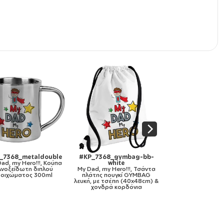
_7368_metaldouble
#KP_7368_gymbag-bb-
#KP_7368_mous
ad, my Hero!!!, Κούπα
white
round
Ανοξείδωτη διπλού
My Dad, my Hero!!!, Τσάντα
My Dad, my Hero
τοιχώματος 300ml
πλάτης πουγκί GYMBAG
Mousepad Στρογγυ
λευκή, με τσέπη (40x48cm) &
χονδρά κορδόνια