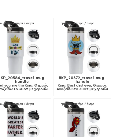
ημέρα του πατέρα / άντρα
Η ημέρα του πατέρα / άντρα
#KP_20584_travel-mug-
#KP_20572_travel-mug-
handle
handle
d you are the King, Θερμός
King, Best dad ever, Θερμός
νοξείδωτο 30oz με χερούλι
Ανοξείδωτο 30oz με χερούλι
ημέρα του πατέρα / άντρα
Η ημέρα του πατέρα / άντρα