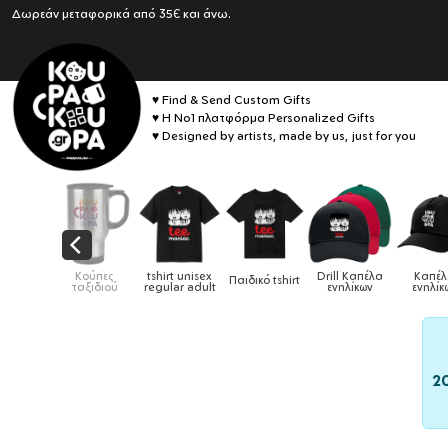
Δωρεάν μεταφορικά από 35€ και άνω.
♥ Find & Send Custom Gifts
♥ Η No1 πλατφόρμα Personalized Gifts
♥ Designed by artists, made by us, just for you
αιδικά
Κούπες
tshirt unisex
Drill Καπέλα
Καπέ
Παιδικό tshirt
ούρια &
ταξιδιού
regular adult
ενηλίκων
ενηλίκ
ούπες
2