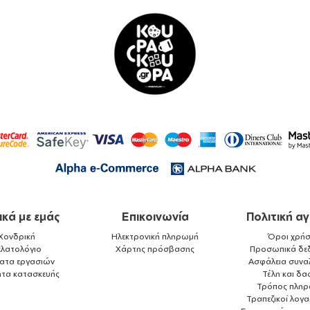
ικά με εμάς
Επικοινωνία
Πολιτική α
Χονδρική
Ηλεκτρονική πληρωμή
Όροι χρήσ
ελατολόγιο
Χάρτης πρόσβασης
Προσωπικά δε
ματα εργασιών
Ασφάλεια συνα
ητα κατασκευής
Τέλη και δα
Τρόπος πλη
Τραπεζικοί λογ