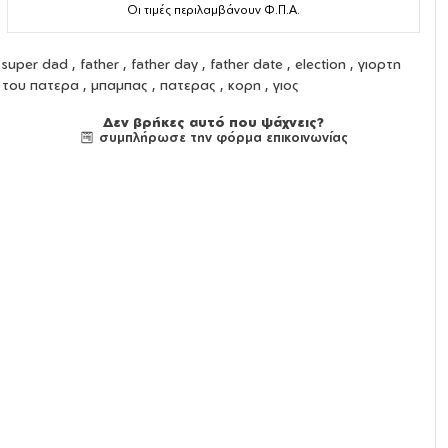
Οι τιμές περιλαμβάνουν Φ.Π.Α.
super dad , father , father day , father date , election , γιορτη
του πατερα , μπαμπας , πατερας , κορη , γιος
Δεν βρήκες αυτό που ψάχνεις?
συμπλήρωσε την φόρμα επικοινωνίας