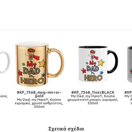
#KP_7368_mug-mirror-
#KP_7368_11ozcBLACK
#KP
ούπα,
gold
My Dad, my Hero!!!, Κούπα
My D
My Dad, my Hero!!!, Κούπα
χρωματιστή μαύρη, κεραμική,
κεραμική, χρυσή καθρέπτης,
330ml
330ml
Σχετικά σχέδια