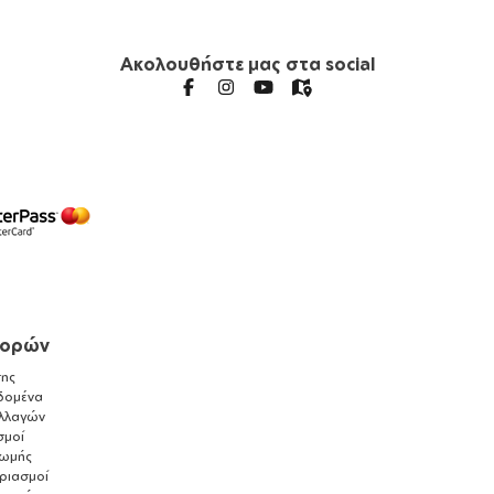
Ακολουθήστε μας στα social
γορών
ης
δομένα
λλαγών
σμοί
ρωμής
αριασμοί