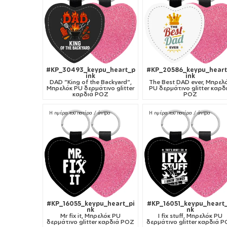
#KP_30493_keypu_heart_p
#KP_20586_keypu_heart
ink
ink
DAD "King of the Backyard",
The Best DAD ever, Μπρελ
Μπρελόκ PU δερμάτινο glitter
PU δερμάτινο glitter καρδ
καρδιά ΡΟΖ
ΡΟΖ
Η ημέρα του πατέρα / άντρα
Η ημέρα του πατέρα / άντρα
#KP_16055_keypu_heart_pi
#KP_16051_keypu_heart_
nk
nk
Mr fix it, Μπρελόκ PU
I fix stuff, Μπρελόκ PU
δερμάτινο glitter καρδιά ΡΟΖ
δερμάτινο glitter καρδιά 