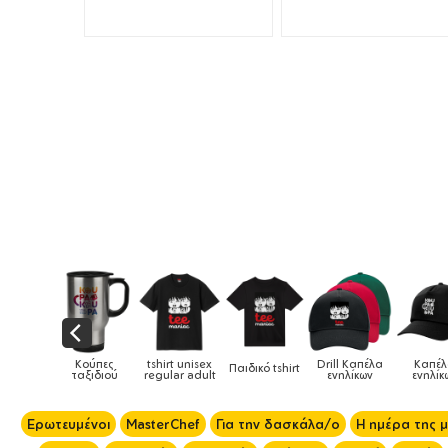
tshirt unisex
Drill Καπέλα
Καπέλα
Παιδικό tshirt
Καπέλα παιδικά
regular adult
ενηλίκων
ενηλίκων
Ερωτευμένοι
MasterChef
Για την δασκάλα/ο
Η ημέρα της 