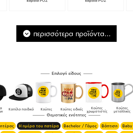
καρδιά ΡΟΖ
καρδιά ΡΟΖ
περισσότερα προϊόντα...
Επιλογή είδους
Κούπες
Κούπες
Δοχεία
Κούπες
Κούπες ειδικές
Τσάν
χρωματιστές
μεταλλικές
φαγητού
Θεματικές ενότητες
μητέρας
Η ημέρα του πατέρα
Bachelor / Γάμος
Βάπτιση
Baby