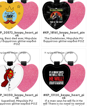
P_20572_keypu_heart_pi
#KP_18161_keypu_heart_pin
nk
k
ing, Best dad ever, Μπρελόκ
The Dadalorian, Μπρελόκ PU
U δερμάτινο glitter καρδιά
δερμάτινο glitter καρδιά ΡΟΖ
ΡΟΖ
ημέρα του πατέρα / άντρα
Η ημέρα του πατέρα / άντρα
P_14230_keypu_heart_pi
#KP_13120_keypu_heart_pi
nk
nk
SuperDad, Μπρελόκ PU
If a man says he will fix it He
ρμάτινο glitter καρδιά ΡΟΖ
will There is no need to remind