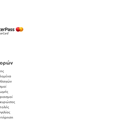
γορών
ης
δομένα
λλαγών
σμοί
ρωμής
αριασμοί
ακυρώσεις
τολής
γελίας
ντήρηση