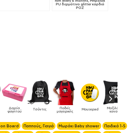
him every 6 months, Μπρελόκ
PU δερμάτινο glitter καρδιά
ΡΟΖ
Ποδιές
Μαξιλάρια
τες
Mousepad
Phone Holders
Ρολόγια
μαγειρικής
καναπέ
 on Board
Παππούς, Γιαγιά
Μωράκι Baby shower
Παιδικά 1-5