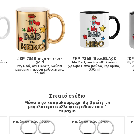
ozcBLACK
#KP_7368_metaldouble
#KP_7368_gymbag-bb-
o!!!, Κούπα
My Dad, my Hero!!!, Κούπα
white
η, κεραμική,
Ανοξείδωτη διπλού
My Dad, my Hero!!!, Τσάντα
l
τοιχώματος 300ml
πλάτης πουγκί GYMBAG
λευκή, με τσέπη (40x48cm) &
χονδρά κορδόνια
Σχετικά σχέδια
Μόνο στο koupakoupa.gr θα βρείτε τη
μεγαλύτερη συλλογή σχεδίων από 1
τεμάχιο
Η ημέρα του πατέρα / άντρα
Η ημέρα του πατέρα / άντρα
Η 