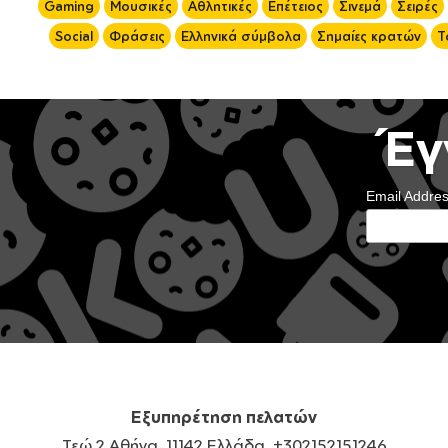
Gaming
Μουσικές
Αθλητικές
Επέτειος
Σινεμά
Σειρές
Social
Φράσεις
Ελληνικά σύμβολα
Σημαίες κρατών
Τ
Έγ
Email Addre
Εξυπηρέτηση πελατών
Τεώ 2 Αθήνα, 11142 Ελλάδα, +302152151246