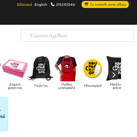
Ελληνικά
English
2152151246
Το καλάθι είναι άδειο
Ποδιές
Μαξιλάρια
ς
Mousepad
Phone Holders
Ρολόγια
μαγειρικής
καναπέ
–
πό