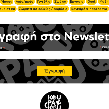
Ήρωες
Auto/moto
Γενέθλια
Ζωάκια
Εργασία
Geek
Μαθητ
ουριστικά
Σώματα ασφαλείας / Δημόσιο
Κονκάρδες παρέλασης
γραφή στο Newslet
*
*
indica
ss