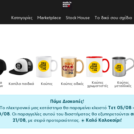
Κατηγορίες
Marketplace
Stock House
Το δικό σου σχέδιο
Κούπες
Κούπες
Δοχεία
ύπες
Κούπες ειδικές
Τσάντε
χρωματιστές
μεταλλικές
φαγητού
Πάμε Διακοπές!
Το ηλεκτρονικό μας κατάστημα θα παραμείνει κλειστό
Τετ 05/08 
0/08
. Οι παραγγελίες αυτού του διαστήματος θα εξυπηρετούνται
α
21/08
, με σειρά προτεραιότητας. ☀️
Καλό Καλοκαίρι!