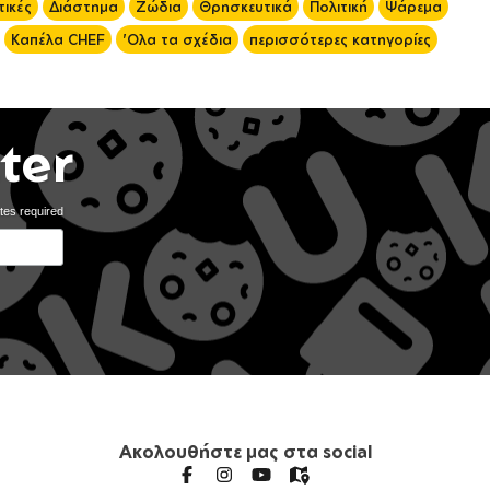
ικές
Διάστημα
Ζώδια
Θρησκευτικά
Πολιτική
Ψάρεμα
Καπέλα CHEF
'Ολα τα σχέδια
περισσότερες κατηγορίες
ter
tes required
Ακολουθήστε μας στα social