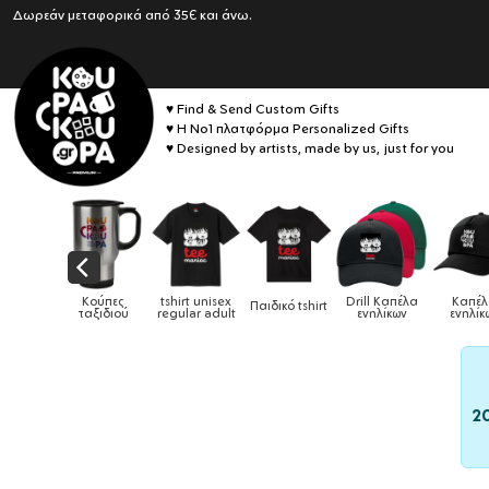
Δωρεάν μεταφορικά από 35€ και άνω.
♥ Find & Send Custom Gifts
♥ Η No1 πλατφόρμα Personalized Gifts
♥ Designed by artists, made by us, just for you
shirt unisex
Drill Καπέλα
Καπέλα
Παιδικό tshirt
Καπέλα παιδικά
Κο
egular adult
ενηλίκων
ενηλίκων
2