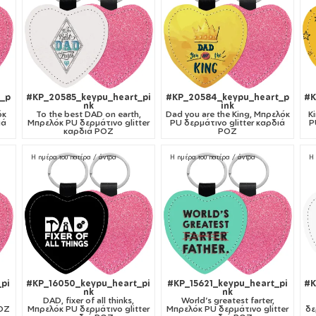
_p
#KP_20585_keypu_heart_pi
#KP_20584_keypu_heart_p
#K
nk
ink
όκ
To the best DAD on earth,
Dad you are the King, Μπρελόκ
K
ιά
Μπρελόκ PU δερμάτινο glitter
PU δερμάτινο glitter καρδιά
P
καρδιά ΡΟΖ
ΡΟΖ
Η ημέρα του πατέρα / άντρα
Η ημέρα του πατέρα / άντρα
Η 
pi
#KP_16050_keypu_heart_pi
#KP_15621_keypu_heart_pi
#K
nk
nk
DAD, fixer of all thinks,
World's greatest farter,
ΡΟΖ
Μπρελόκ PU δερμάτινο glitter
Μπρελόκ PU δερμάτινο glitter
δε