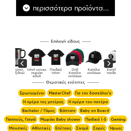
περισσότερα προϊόντα...
Επιλογή είδους
Παιδικό
Drill
Καπέλα
Καπέλα
Κούπες
Κούπες
Κούπες
tshirt
Καπέλα
ενηλίκων
παιδικά
ειδικές
χρωματιστ
ενηλίκων
Θεματικές ενότητες
Ερωτευμένοι
MasterChef
Για την δασκάλα/ο
Η ημέρα της μητέρας
Η ημέρα του πατέρα
Bachelor / Γάμος
Βάπτιση
Baby on Board
Παππούς, Γιαγιά
Μωράκι Baby shower
Παιδικά 1-5
Gaming
Μουσικές
Αθλητικές
Επέτειος
Σινεμά
Σειρές
Ήρωες