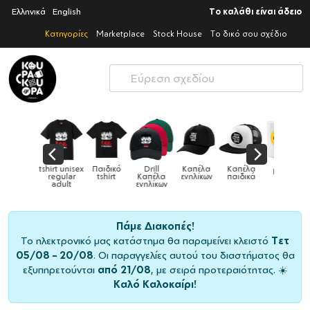
Ελληνικά
English
Το καλάθι είναι άδειο
Κατηγορίες
Marketplace
Stock House
Το δικό σου σχέδιο
Παιδικό
Drill
Καπέλα
Καπέλα
Κούπες
Κούπες
Κούπες
tshirt
Καπέλα
ενηλίκων
παιδικά
ειδικές
χρωματιστέ
ενηλίκων
Πάμε Διακοπές!
Το ηλεκτρονικό μας κατάστημα θα παραμείνει κλειστό
Τετ
05/08 – 20/08
. Οι παραγγελίες αυτού του διαστήματος θα
εξυπηρετούνται
από 21/08
, με σειρά προτεραιότητας. ☀️
Καλό Καλοκαίρι!