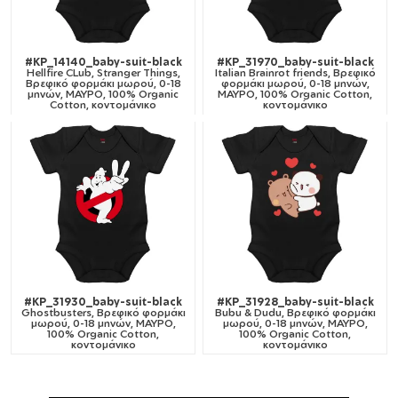
#KP_14140_baby-suit-black
#KP_31970_baby-suit-black
Hellfire CLub, Stranger Things,
Italian Brainrot friends, Βρεφικό
Βρεφικό φορμάκι μωρού, 0-18
φορμάκι μωρού, 0-18 μηνών,
μηνών, ΜΑΥΡΟ, 100% Organic
ΜΑΥΡΟ, 100% Organic Cotton,
Cotton, κοντομάνικο
κοντομάνικο
#KP_31930_baby-suit-black
#KP_31928_baby-suit-black
Ghostbusters, Βρεφικό φορμάκι
Bubu & Dudu, Βρεφικό φορμάκι
μωρού, 0-18 μηνών, ΜΑΥΡΟ,
μωρού, 0-18 μηνών, ΜΑΥΡΟ,
100% Organic Cotton,
100% Organic Cotton,
κοντομάνικο
κοντομάνικο