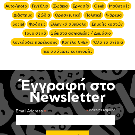
Auto/moto
Γενέθλια
Ζωάκια
Εργασία
Geek
Μαθητικές
Διάστημα
Ζώδια
Θρησκευτικά
Πολιτική
Ψάρεμα
Social
Φράσεις
Ελληνικά σύμβολα
Σημαίες κρατών
Τουριστικά
Σώματα ασφαλείας / Δημόσιο
Κονκάρδες παρέλασης
Καπέλα CHEF
'Ολα τα σχέδια
περισσότερες κατηγορίες
Έγγραφή στο
Newsletter
*
*
indicates required
Email Address