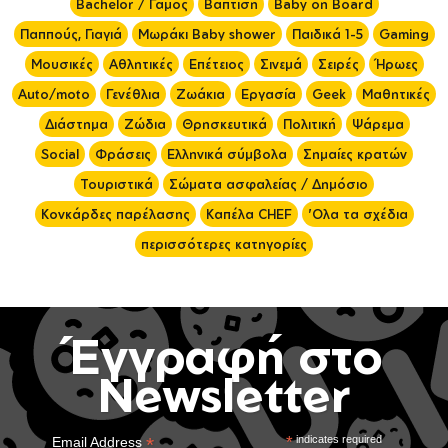
Bachelor / Γάμος
Βάπτιση
Baby on Board
Παππούς, Γιαγιά
Μωράκι Baby shower
Παιδικά 1-5
Gaming
Μουσικές
Αθλητικές
Επέτειος
Σινεμά
Σειρές
Ήρωες
Auto/moto
Γενέθλια
Ζωάκια
Εργασία
Geek
Μαθητικές
Διάστημα
Ζώδια
Θρησκευτικά
Πολιτική
Ψάρεμα
Social
Φράσεις
Ελληνικά σύμβολα
Σημαίες κρατών
Τουριστικά
Σώματα ασφαλείας / Δημόσιο
Κονκάρδες παρέλασης
Καπέλα CHEF
'Ολα τα σχέδια
περισσότερες κατηγορίες
Έγγραφή στο
Newsletter
*
*
indicates required
Email Address