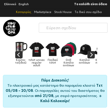
Ελληνικά
English
Το καλάθι είναι άδειο
Κατηγορίες
Marketplace
Stock House
Το δικό σου σχέδιο
Παιδικά
Κούπες
tshirt unisex
Παιδικό
Drill
Καπέλα
Καπέλα
αγούρια &
ταξιδιού
regular
tshirt
Καπέλα
ενηλίκων
παιδικά
Κούπες
adult
ενηλίκων
Πάμε Διακοπές!
Το ηλεκτρονικό μας κατάστημα θα παραμείνει κλειστό
Τετ
05/08 – 20/08
. Οι παραγγελίες αυτού του διαστήματος θα
εξυπηρετούνται
από 21/08
, με σειρά προτεραιότητας. ☀️
Καλό Καλοκαίρι!