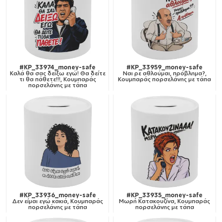
#KP_33974_money-safe
#KP_33959_money-safe
Καλά θα σας δείξω εγώ! Θα δείτε
Ναι ρε αθλούμαι, πρόβλημα?,
τι θα πάθετε!!!, Κουμπαράς
Κουμπαράς πορσελάνης με τάπα
πορσελάνης με τάπα
#KP_33936_money-safe
#KP_33935_money-safe
Δεν είμαι εγώ κακιά, Κουμπαράς
Μωρή Κατακουζίνα, Κουμπαράς
πορσελάνης με τάπα
πορσελάνης με τάπα