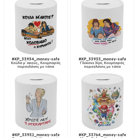
#KP_33934_money-safe
#KP_33933_money-safe
Κούλα μ΄ακούς;, Κουμπαράς
Γλύκανε λίγο, Κουμπαράς
πορσελάνης με τάπα
πορσελάνης με τάπα
#KP_33932_money-safe
#KP_33764_money-safe