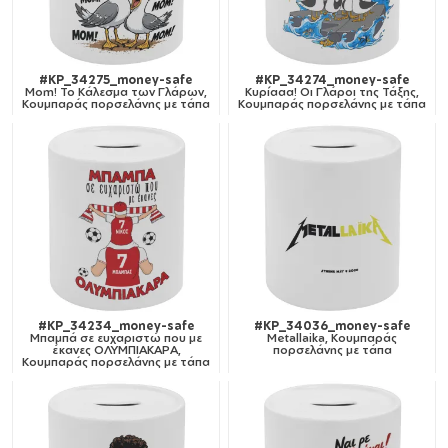
#KP_34275_money-safe
#KP_34274_money-safe
Mom! Το Κάλεσμα των Γλάρων,
Κυρίααα! Οι Γλάροι της Τάξης,
Κουμπαράς πορσελάνης με τάπα
Κουμπαράς πορσελάνης με τάπα
#KP_34234_money-safe
#KP_34036_money-safe
Μπαμπά σε ευχαριστώ που με
Metallaika, Κουμπαράς
έκανες ΟΛΥΜΠΙΑΚΑΡΑ,
πορσελάνης με τάπα
Κουμπαράς πορσελάνης με τάπα