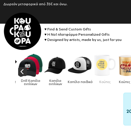
Δωρεάν μεταφορικά από 35€ και άνω.
♥ Find & Send Custom Gifts
♥ Η No1 πλατφόρμα Personalized Gifts
♥ Designed by artists, made by us, just for you
Drill Καπέλα
Καπέλα
κό tshirt
Καπέλα παιδικά
Κούπες
Κούπες ει
ενηλίκων
ενηλίκων
2