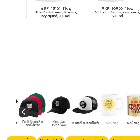
#KP_18161_11oz
#KP_16055_11oz
The Dadalorian, Κούπα,
Mr fix it, Κούπα, κεραμική
κεραμική, 330ml
330ml
Drill Καπέλα
Καπέλα
κό tshirt
Καπέλα παιδικά
Κούπες
Κούπες ει
ενηλίκων
ενηλίκων