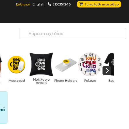
Ελληνικά
English
2152151246
Το καλάθι είναι άδειο
Μαξιλάρια
Mousepad
Phone Holders
Ρολόγια
Βρεφικά
καναπέ
–
πό