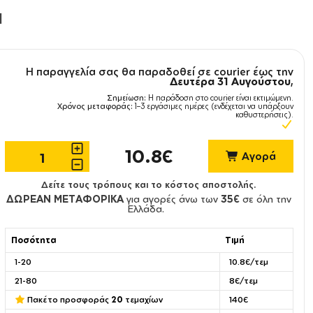
l
Η παραγγελία σας θα παραδοθεί σε courier έως την
Δευτέρα 31 Αυγούστου
,
Σημείωση:
Η παράδοση στο courier είναι εκτιμώμενη.
Χρόνος μεταφοράς:
1–3 εργάσιμες ημέρες (ενδέχεται να υπάρξουν
καθυστερήσεις).
10.8€
Αγορά
Δείτε τους τρόπους και το κόστος αποστολής.
ΔΩΡΕΑΝ ΜΕΤΑΦΟΡΙΚΑ
για αγορές άνω των
35€
σε όλη την
Ελλάδα.
Ποσότητα
Τιμή
1-20
10.8€/τεμ
21-80
8€/τεμ
Πακέτο προσφοράς
20
τεμαχίων
140€