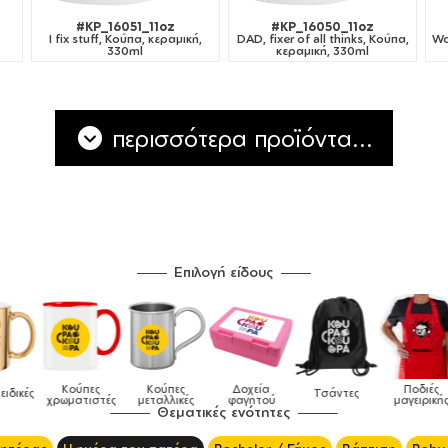
#KP_16051_11oz
#KP_16050_11oz
,
I fix stuff, Κούπα, κεραμική,
DAD, fixer of all thinks, Κούπα,
Wo
330ml
κεραμική, 330ml
περισσότερα προϊόντα...
Επιλογή είδους
Κούπες
Κούπες
Δοχεία
Ποδιές
δικές
Τσάντες
χρωματιστές
μεταλλικές
φαγητού
μαγειρικής
Θεματικές ενότητες