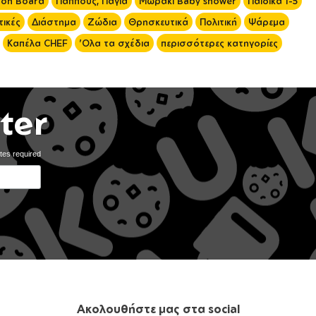
 on Board
Παππούς, Γιαγιά
Μωράκι Baby shower
Παιδικά 1-5
ικές
Διάστημα
Ζώδια
Θρησκευτικά
Πολιτική
Ψάρεμα
Καπέλα CHEF
'Ολα τα σχέδια
περισσότερες κατηγορίες
ter
tes required
Ακολουθήστε μας στα social