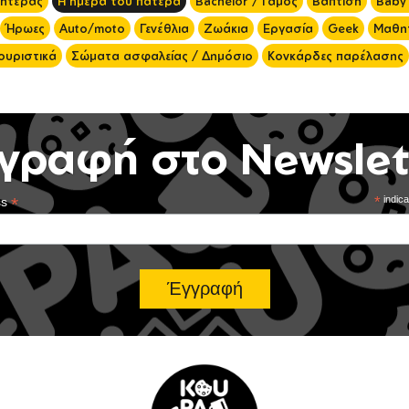
μητέρας
Η ημέρα του πατέρα
Bachelor / Γάμος
Βάπτιση
Baby
Ήρωες
Auto/moto
Γενέθλια
Ζωάκια
Εργασία
Geek
Μαθητ
ουριστικά
Σώματα ασφαλείας / Δημόσιο
Κονκάρδες παρέλασης
γραφή στο Newslet
*
*
indica
ss