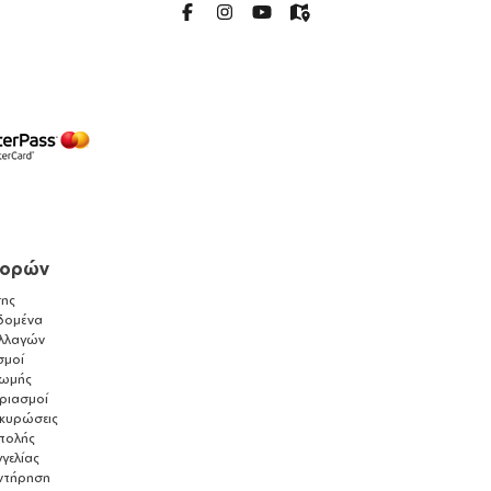
γορών
ης
δομένα
λλαγών
σμοί
ρωμής
αριασμοί
ακυρώσεις
τολής
γελίας
ντήρηση