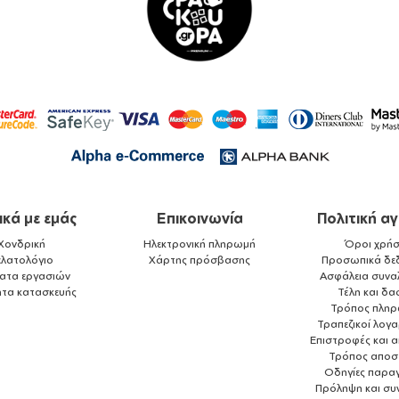
ικά με εμάς
Επικοινωνία
Πολιτική α
Χονδρική
Ηλεκτρονική πληρωμή
Όροι χρήσ
ελατολόγιο
Χάρτης πρόσβασης
Προσωπικά δε
ματα εργασιών
Ασφάλεια συνα
ητα κατασκευής
Τέλη και δα
Τρόπος πλη
Τραπεζικοί λογ
Επιστροφές και 
Τρόπος αποσ
Οδηγίες παραγ
Πρόληψη και συ