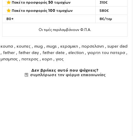
Πακέτο προσφοράς
50
τεμαχίων
310€
Πακέτο προσφοράς
100
τεμαχίων
580€
80+
8€/τεμ
Οι τιμές περιλαμβάνουν Φ.Π.Α.
κουπα
,
κουπες
,
mug
,
mugs
,
κεραμικη
,
πορσελανη
, super dad
, father , father day , father date , election , γιορτη του πατερα ,
μπαμπας , πατερας , κορη , γιος
Δεν βρήκες αυτό που ψάχνεις?
συμπλήρωσε την φόρμα επικοινωνίας