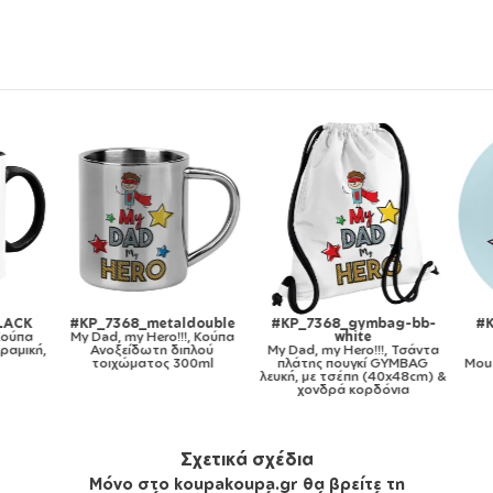
ACK
#KP_7368_metaldouble
#KP_7368_gymbag-bb-
#K
Κούπα
My Dad, my Hero!!!, Κούπα
white
αμική,
Ανοξείδωτη διπλού
My Dad, my Hero!!!, Τσάντα
τοιχώματος 300ml
πλάτης πουγκί GYMBAG
Mous
λευκή, με τσέπη (40x48cm) &
χονδρά κορδόνια
Σχετικά σχέδια
Μόνο στο koupakoupa.gr θα βρείτε τη