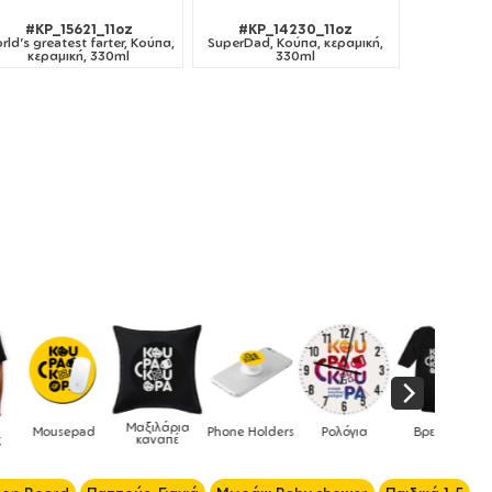
#KP_15621_11oz
#KP_14230_11oz
rld's greatest farter, Κούπα,
SuperDad, Κούπα, κεραμική,
κεραμική, 330ml
330ml
Μαξιλάρια
Mousepad
Phone Holders
Ρολόγια
Βρεφικά
καναπέ