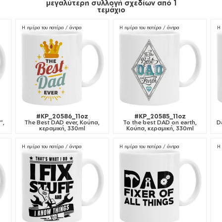
μεγαλύτερη συλλογή σχεδίων από 1
τεμάχιο
Η ημέρα του πατέρα / άντρα
Η ημέρα του πατέρα / άντρα
Η 
#KP_20586_11oz
#KP_20585_11oz
",
The Best DAD ever, Κούπα,
To the best DAD on earth,
D
κεραμική, 330ml
Κούπα, κεραμική, 330ml
Η ημέρα του πατέρα / άντρα
Η ημέρα του πατέρα / άντρα
Η 