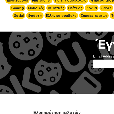
Ερωτευμένοι
MasterChef
Για την δασκάλα/ο
Η ημέρα της 
Gaming
Μουσικές
Αθλητικές
Επέτειος
Σινεμά
Σειρές
Social
Φράσεις
Ελληνικά σύμβολα
Σημαίες κρατών
Τ
Έγ
Email Addre
Εξυπηρέτηση πελατών