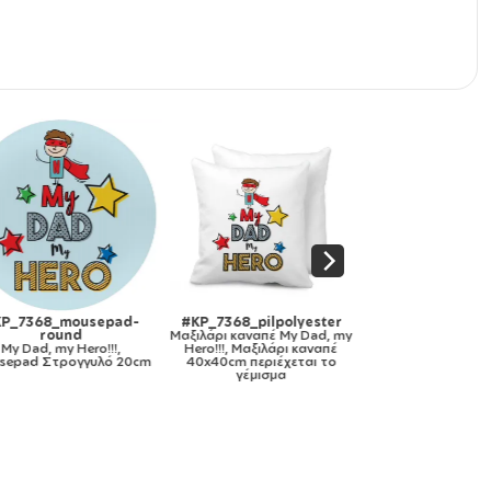
P_7368_mousepad-
#KP_7368_pilpolyester
#KP_7368_popsoc
round
Μαξιλάρι καναπέ
My Dad, my
My Dad, my Hero!!
My Dad, my Hero!!!,
Hero!!!, Μαξιλάρι καναπέ
Holders Stand Μα
epad Στρογγυλό 20cm
40x40cm περιέχεται το
Στήριξης Κινητού 
γέμισμα