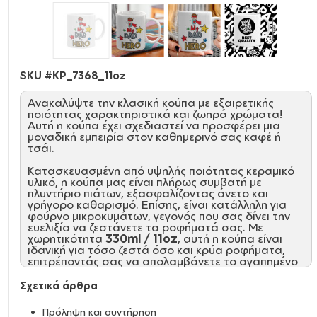
SKU #
KP_7368_11oz
Ανακαλύψτε την κλασική κούπα με εξαιρετικής
ποιότητας χαρακτηριστικά και ζωηρά χρώματα!
Αυτή η κούπα έχει σχεδιαστεί να προσφέρει μια
μοναδική εμπειρία στον καθημερινό σας καφέ ή
τσάι.
Κατασκευασμένη από υψηλής ποιότητας κεραμικό
υλικό, η κούπα μας είναι πλήρως συμβατή με
πλυντήριο πιάτων, εξασφαλίζοντας άνετο και
γρήγορο καθαρισμό. Επίσης, είναι κατάλληλη για
φούρνο μικροκυμάτων, γεγονός που σας δίνει την
ευελιξία να ζεστάνετε τα ροφήματά σας. Με
χωρητικότητα
330ml / 11oz
, αυτή η κούπα είναι
ιδανική για τόσο ζεστά όσο και κρύα ροφήματα,
επιτρέποντάς σας να απολαμβάνετε το αγαπημένο
σας ποτό καθ' όλη τη διάρκεια της ημέρας.
Σχετικά άρθρα
Η ποιότητα της κούπας μας φτάνει στο επίπεδο
AA+
, προσφέροντας τέλεια γυαλάδα και αντοχή
Πρόληψη και συντήρηση