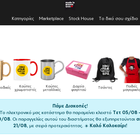
Κατηγορίες
Marketplace
Stock House
Το δικό σου σχέδιο
Κούπες
Κούπες
Δοχεία
Ποδιές
δικές
Τσάντες
χρωματιστές
μεταλλικές
φαγητού
μαγειρικής
Πάμε Διακοπές!
Το ηλεκτρονικό μας κατάστημα θα παραμείνει κλειστό
Τετ 05/08 
0/08
. Οι παραγγελίες αυτού του διαστήματος θα εξυπηρετούνται
α
21/08
, με σειρά προτεραιότητας. ☀️
Καλό Καλοκαίρι!