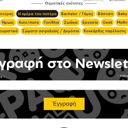
Θεματικές ενότητες
μητέρας
Η ημέρα του πατέρα
Bachelor / Γάμος
Βάπτιση
Baby
Ήρωες
Auto/moto
Γενέθλια
Ζωάκια
Εργασία
Geek
Μαθητ
ουριστικά
Σώματα ασφαλείας / Δημόσιο
Κονκάρδες παρέλασης
γραφή στο Newslet
*
*
indica
ss