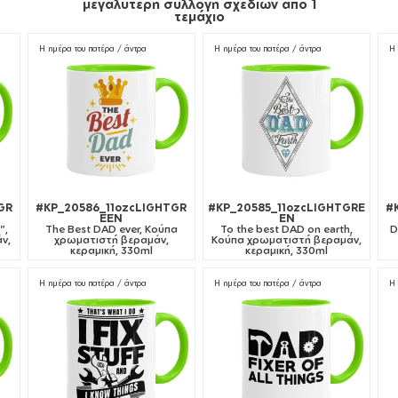
μεγαλύτερη συλλογή σχεδίων από 1
τεμάχιο
Η ημέρα του πατέρα / άντρα
Η ημέρα του πατέρα / άντρα
Η 
GR
#KP_20586_11ozcLIGHTGR
#KP_20585_11ozcLIGHTGRE
#
EEN
EN
",
The Best DAD ever, Κούπα
To the best DAD on earth,
D
ν,
χρωματιστή βεραμάν,
Κούπα χρωματιστή βεραμάν,
κεραμική, 330ml
κεραμική, 330ml
Η ημέρα του πατέρα / άντρα
Η ημέρα του πατέρα / άντρα
Η 