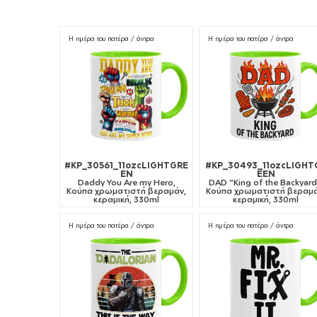
Η ημέρα του πατέρα / άντρα
Η ημέρα του πατέρα / άντρα
#KP_30561_11ozcLIGHTGRE
#KP_30493_11ozcLIGHT
EN
EEN
Daddy You Are my Hero,
DAD "King of the Backyard
Κούπα χρωματιστή βεραμάν,
Κούπα χρωματιστή βεραμά
κεραμική, 330ml
κεραμική, 330ml
Η ημέρα του πατέρα / άντρα
Η ημέρα του πατέρα / άντρα