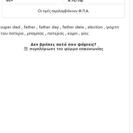
50+
8.7€/τεμ
Οι τιμές περιλαμβάνουν Φ.Π.Α.
super dad , father , father day , father date , election , γιορτη
του πατερα , μπαμπας , πατερας , κορη , γιος
Δεν βρήκες αυτό που ψάχνεις?
συμπλήρωσε την φόρμα επικοινωνίας