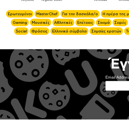
Ερωτευμένοι
MasterChef
Για την δασκάλα/ο
Η ημέρα της 
Gaming
Μουσικές
Αθλητικές
Επέτειος
Σινεμά
Σειρές
Social
Φράσεις
Ελληνικά σύμβολα
Σημαίες κρατών
Τ
Έγ
Email Addre