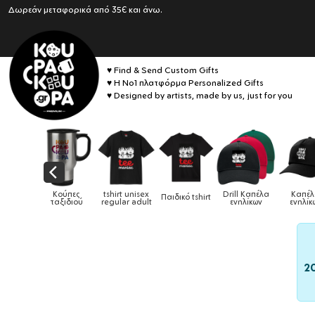
Δωρεάν μεταφορικά από 35€ και άνω.
♥ Find & Send Custom Gifts
♥ Η No1 πλατφόρμα Personalized Gifts
♥ Designed by artists, made by us, just for you
Drill Καπέλα
Καπέλα
ιδικό tshirt
Καπέλα παιδικά
Κούπες
Κούπες 
ενηλίκων
ενηλίκων
2