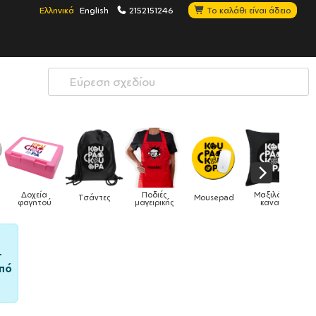
Ελληνικά
English
2152151246
Το καλάθι είναι άδειο
Μαξιλάρια
Mousepad
Phone Holders
Ρολόγια
Βρεφικά
ς
καναπέ
–
πό