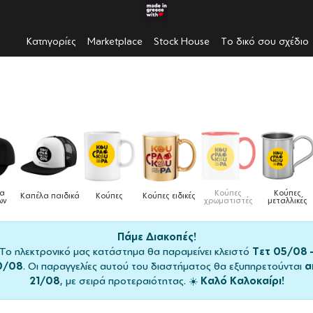
Κατηγορίες
Marketplace
Stock House
Το δικό σου σχέδιο
Κούπες
Κούπες
Δοχεία
Ποδιές
ειδικές
Τσάντες
χρωματιστές
μεταλλικές
φαγητού
μαγειρική
Πάμε Διακοπές!
Το ηλεκτρονικό μας κατάστημα θα παραμείνει κλειστό
Τετ 05/08 
0/08
. Οι παραγγελίες αυτού του διαστήματος θα εξυπηρετούνται
α
21/08
, με σειρά προτεραιότητας. ☀️
Καλό Καλοκαίρι!