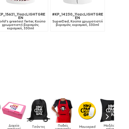
KP_15621_11ozcLIGHTGRE
#KP_14230_11ozcLIGHTGRE
EN
EN
rld's greatest farter, Κούπα
SuperDad, Κούπα χρωματιστή
χρωματιστή βεραμάν,
βεραμάν, κεραμική, 330ml
κεραμική, 330ml
Μαξιλάρια
Mousepad
Phone Holders
Ρολόγια
Βρεφικά
ς
καναπέ