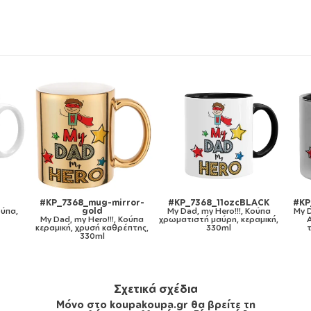
LACK
#KP_7368_metaldouble
#KP_7368_gymbag-bb-
#K
Κούπα
My Dad, my Hero!!!, Κούπα
white
ραμική,
Ανοξείδωτη διπλού
My Dad, my Hero!!!, Τσάντα
τοιχώματος 300ml
πλάτης πουγκί GYMBAG
Mou
λευκή, με τσέπη (40x48cm) &
χονδρά κορδόνια
Σχετικά σχέδια
Μόνο στο koupakoupa.gr θα βρείτε τη