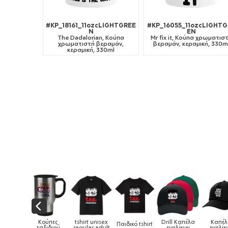
#KP_18161_11ozcLIGHTGREE
#KP_16055_11ozcLIGHTG
N
EN
The Dadalorian, Κούπα
Mr fix it, Κούπα χρωματισ
χρωματιστή βεραμάν,
βεραμάν, κεραμική, 330m
κεραμική, 330ml
Drill Καπέλα
Καπέλα
ιδικό tshirt
Καπέλα παιδικά
Κούπες
Κούπες
ενηλίκων
ενηλίκων