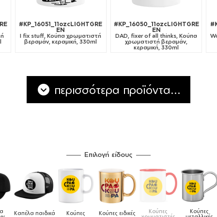
RE
#KP_16051_11ozcLIGHTGRE
#KP_16050_11ozcLIGHTGRE
#
EN
EN
τή
I fix stuff, Κούπα χρωματιστή
DAD, fixer of all thinks, Κούπα
Wo
l
βεραμάν, κεραμική, 330ml
χρωματιστή βεραμάν,
κεραμική, 330ml
περισσότερα προϊόντα...
Επιλογή είδους
Κούπες
Κούπες
Δοχεία
Ποδιές
 ειδικές
Τσάντες
χρωματιστές
μεταλλικές
φαγητού
μαγειρική