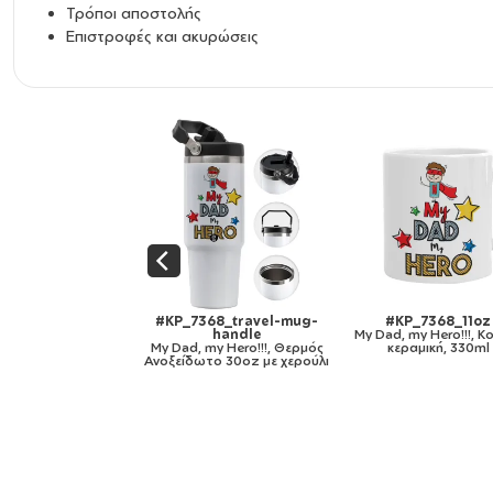
Τρόποι αποστολής
Επιστροφές και ακυρώσεις
KP_7368_11oz
#KP_7368_mug-mirror-
#KP_7368_11ozcB
, my Hero!!!, Κούπα,
gold
My Dad, my Hero!!!, 
εραμική, 330ml
My Dad, my Hero!!!, Κούπα
χρωματιστή μαύρη, κε
κεραμική, χρυσή καθρέπτης,
330ml
330ml