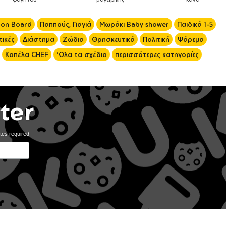
 on Board
Παππούς, Γιαγιά
Μωράκι Baby shower
Παιδικά 1-5
ικές
Διάστημα
Ζώδια
Θρησκευτικά
Πολιτική
Ψάρεμα
Καπέλα CHEF
'Ολα τα σχέδια
περισσότερες κατηγορίες
ter
tes required