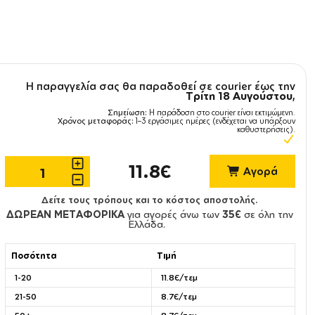
Η παραγγελία σας θα παραδοθεί σε courier έως την
Τρίτη 18 Αυγούστου
,
Σημείωση:
Η παράδοση στο courier είναι εκτιμώμενη.
Χρόνος μεταφοράς:
1–3 εργάσιμες ημέρες (ενδέχεται να υπάρξουν
καθυστερήσεις).
11.8€
Αγορά
Δείτε τους τρόπους και το κόστος αποστολής.
ΔΩΡΕΑΝ ΜΕΤΑΦΟΡΙΚΑ
για αγορές άνω των
35€
σε όλη την
Ελλάδα.
Ποσότητα
Τιμή
1-20
11.8€/τεμ
21-50
8.7€/τεμ