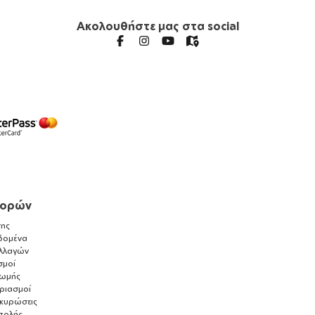
Ακολουθήστε μας στα social
γορών
ης
δομένα
λλαγών
σμοί
ρωμής
αριασμοί
ακυρώσεις
τολής