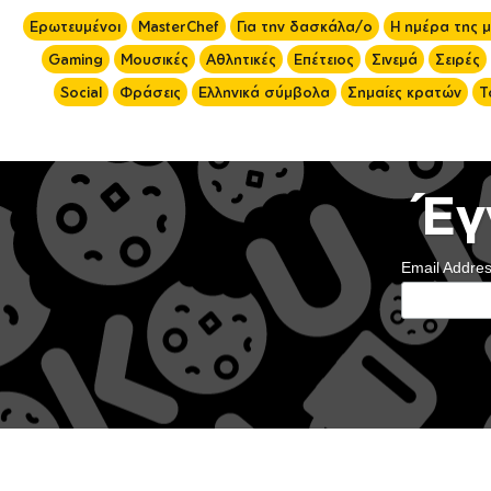
Ερωτευμένοι
MasterChef
Για την δασκάλα/ο
Η ημέρα της 
Gaming
Μουσικές
Αθλητικές
Επέτειος
Σινεμά
Σειρές
Social
Φράσεις
Ελληνικά σύμβολα
Σημαίες κρατών
Τ
Έγ
Email Addre