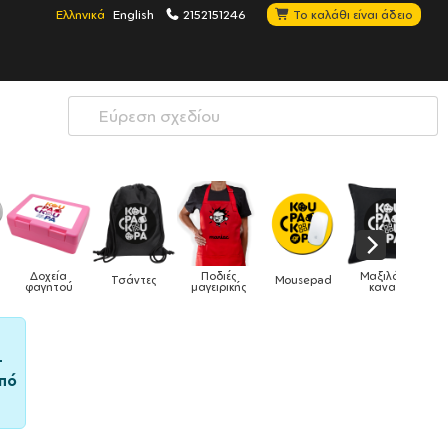
Ελληνικά
English
2152151246
Το καλάθι είναι άδειο
Ποδιές
Μαξιλάρια
Mousepad
Phone Holders
Ρολόγια
μαγειρικής
καναπέ
–
πό