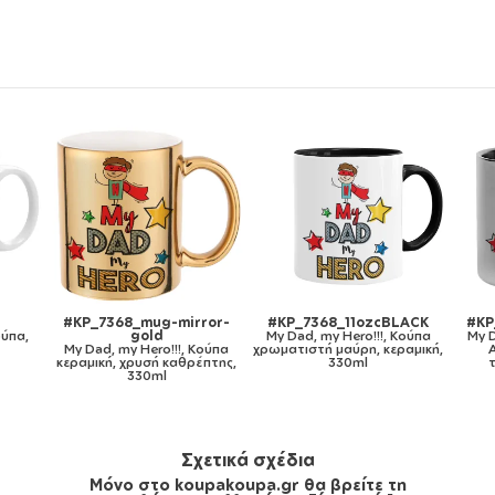
ozcBLACK
#KP_7368_metaldouble
#KP_7368_gymbag-bb-
o!!!, Κούπα
My Dad, my Hero!!!, Κούπα
white
η, κεραμική,
Ανοξείδωτη διπλού
My Dad, my Hero!!!, Τσάντα
l
τοιχώματος 300ml
πλάτης πουγκί GYMBAG
λευκή, με τσέπη (40x48cm) &
χονδρά κορδόνια
Σχετικά σχέδια
Μόνο στο koupakoupa.gr θα βρείτε τη