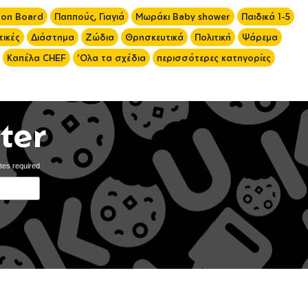
 on Board
Παππούς, Γιαγιά
Μωράκι Baby shower
Παιδικά 1-5
ικές
Διάστημα
Ζώδια
Θρησκευτικά
Πολιτική
Ψάρεμα
Καπέλα CHEF
'Ολα τα σχέδια
περισσότερες κατηγορίες
ter
tes required