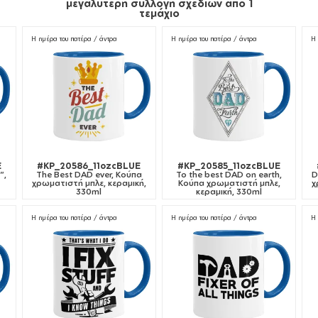
μεγαλύτερη συλλογή σχεδίων από 1
τεμάχιο
Η ημέρα του πατέρα / άντρα
Η ημέρα του πατέρα / άντρα
Η 
E
#KP_20586_11ozcBLUE
#KP_20585_11ozcBLUE
",
The Best DAD ever, Κούπα
To the best DAD on earth,
D
χρωματιστή μπλε, κεραμική,
Κούπα χρωματιστή μπλε,
χ
330ml
κεραμική, 330ml
Η ημέρα του πατέρα / άντρα
Η ημέρα του πατέρα / άντρα
Η 