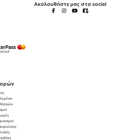
Ακολουθήστε μας στα social
γορών
ης
δομένα
λλαγών
σμοί
ρωμής
αριασμοί
ακυρώσεις
τολής
γελίας