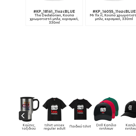
#KP_18161_11ozcBLUE
#KP_16055_11ozcBLUE
The Dadalorian, Κούπα
Mr fix it, Κούπα χρωματισ
χρωματιστή μπλε, κεραμική,
μπλε, κεραμική, 330ml
330ml
shirt unisex
Drill Καπέλα
Καπέλα
Παιδικό tshirt
Καπέλα παιδικά
Κο
egular adult
ενηλίκων
ενηλίκων