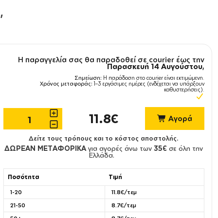
,
Η παραγγελία σας θα παραδοθεί σε courier έως την
Παρασκευή 14 Αυγούστου
,
Σημείωση:
Η παράδοση στο courier είναι εκτιμώμενη.
Χρόνος μεταφοράς:
1–3 εργάσιμες ημέρες (ενδέχεται να υπάρξουν
καθυστερήσεις).
11.8€
Αγορά
Δείτε τους τρόπους και το κόστος αποστολής.
ΔΩΡΕΑΝ ΜΕΤΑΦΟΡΙΚΑ
για αγορές άνω των
35€
σε όλη την
Ελλάδα.
Ποσότητα
Τιμή
1-20
11.8€/τεμ
21-50
8.7€/τεμ