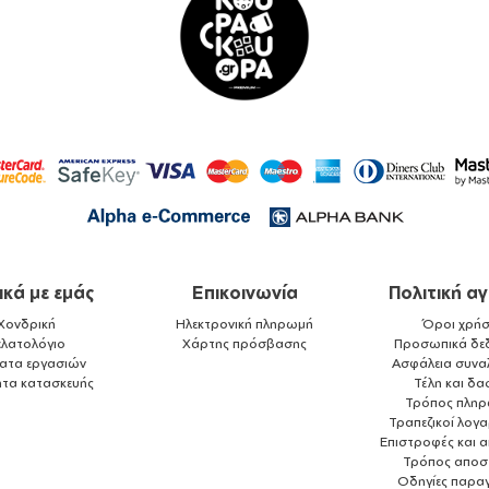
ικά με εμάς
Επικοινωνία
Πολιτική α
Χονδρική
Ηλεκτρονική πληρωμή
Όροι χρήσ
ελατολόγιο
Χάρτης πρόσβασης
Προσωπικά δε
ματα εργασιών
Ασφάλεια συνα
ητα κατασκευής
Τέλη και δα
Τρόπος πλη
Τραπεζικοί λογ
Επιστροφές και 
Τρόπος αποσ
Οδηγίες παραγ