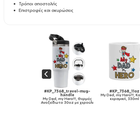
Τρόποι αποστολής
Επιστροφές και ακυρώσεις
#KP_7368_11oz
#KP_7368_mug-mirror-
#KP_7368_11
y Dad, my Hero!!!, Κούπα,
gold
My Dad, my Her
κεραμική, 330ml
My Dad, my Hero!!!, Κούπα
χρωματιστή μαύρ
κεραμική, χρυσή καθρέπτης,
330m
330ml