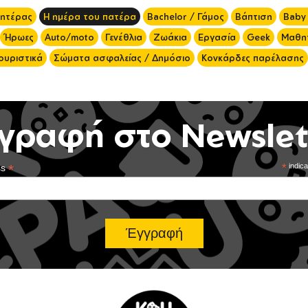
μητέρας
Η ημέρα του πατέρα
Bachelor / Γάμος
Βάπτιση
Baby
Ήρωες
Auto/moto
Γενέθλια
Ζωάκια
Εργασία
Geek
Μαθητ
ουριστικά
Σώματα ασφαλείας / Δημόσιο
Κονκάρδες παρέλασης
γραφή στο Newslet
*
*
indica
ss