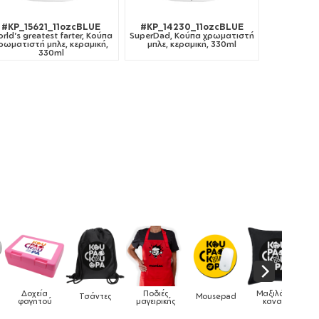
#KP_15621_11ozcBLUE
#KP_14230_11ozcBLUE
rld's greatest farter, Κούπα
SuperDad, Κούπα χρωματιστή
ρωματιστή μπλε, κεραμική,
μπλε, κεραμική, 330ml
330ml
Ποδιές
Μαξιλάρια
ς
Mousepad
Phone Holders
Ρολόγια
μαγειρικής
καναπέ