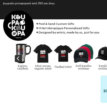
Δωρεάν μεταφορικά από 35€ και άνω.
♥ Find & Send Custom Gifts
♥ Η No1 πλατφόρμα Personalized Gifts
♥ Designed by artists, made by us, just for you
irt unisex
Drill Καπέλα
Καπέλα
Παιδικό tshirt
Καπέλα παιδικά
Κούπ
ular adult
ενηλίκων
ενηλίκων
2