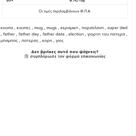
50+
8.7€/τεμ
Οι τιμές περιλαμβάνουν Φ.Π.Α.
κουπα
,
κουπες
,
mug
,
mugs
,
κεραμικη
,
πορσελανη
, super dad
, father , father day , father date , election , γιορτη του πατερα ,
μπαμπας , πατερας , κορη , γιος
Δεν βρήκες αυτό που ψάχνεις?
συμπλήρωσε την φόρμα επικοινωνίας