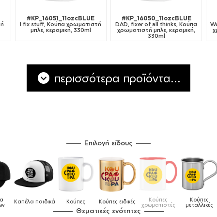
#KP_16051_11ozcBLUE
#KP_16050_11ozcBLUE
τή
I fix stuff, Κούπα χρωματιστή
DAD, fixer of all thinks, Κούπα
Wo
μπλε, κεραμική, 330ml
χρωματιστή μπλε, κεραμική,
χ
330ml
περισσότερα προϊόντα...
Επιλογή είδους
Κούπες
Κούπες
Δοχεία
ύπες
Κούπες ειδικές
Τσάντε
χρωματιστές
μεταλλικές
φαγητού
Θεματικές ενότητες