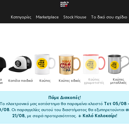
Κατηγορίες
Marketplace
Stock House
Το δικό σου σχέδιο
Κούπες
Κούπες
Δοχεία
ες
Κούπες ειδικές
Τσάντες
χρωματιστές
μεταλλικές
φαγητού
Πάμε Διακοπές!
Το ηλεκτρονικό μας κατάστημα θα παραμείνει κλειστό
Τετ 05/08 
0/08
. Οι παραγγελίες αυτού του διαστήματος θα εξυπηρετούνται
α
21/08
, με σειρά προτεραιότητας. ☀️
Καλό Καλοκαίρι!