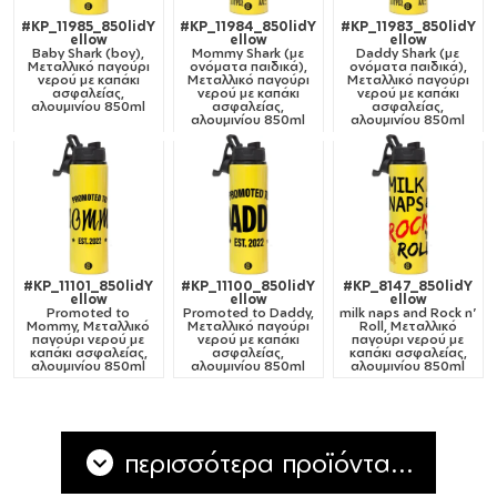
#KP_11985_850lidY
#KP_11984_850lidY
#KP_11983_850lidY
ellow
ellow
ellow
Baby Shark (boy),
Mommy Shark (με
Daddy Shark (με
Μεταλλικό παγούρι
ονόματα παιδικά),
ονόματα παιδικά),
νερού με καπάκι
Μεταλλικό παγούρι
Μεταλλικό παγούρι
ασφαλείας,
νερού με καπάκι
νερού με καπάκι
αλουμινίου 850ml
ασφαλείας,
ασφαλείας,
αλουμινίου 850ml
αλουμινίου 850ml
#KP_11101_850lidY
#KP_11100_850lidY
#KP_8147_850lidY
ellow
ellow
ellow
Promoted to
Promoted to Daddy,
milk naps and Rock n'
Mommy, Μεταλλικό
Μεταλλικό παγούρι
Roll, Μεταλλικό
παγούρι νερού με
νερού με καπάκι
παγούρι νερού με
καπάκι ασφαλείας,
ασφαλείας,
καπάκι ασφαλείας,
αλουμινίου 850ml
αλουμινίου 850ml
αλουμινίου 850ml
περισσότερα προϊόντα...