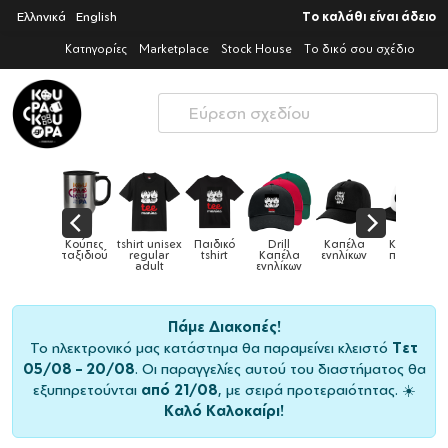
Ελληνικά
English
Το καλάθι είναι άδειο
Κατηγορίες
Marketplace
Stock House
Το δικό σου σχέδιο
Παιδικό
Drill
Καπέλα
Καπέλα
Κούπες
Κούπες
Κούπες
tshirt
Καπέλα
ενηλίκων
παιδικά
ειδικές
χρωματιστ
ενηλίκων
Πάμε Διακοπές!
Το ηλεκτρονικό μας κατάστημα θα παραμείνει κλειστό
Τετ
05/08 – 20/08
. Οι παραγγελίες αυτού του διαστήματος θα
εξυπηρετούνται
από 21/08
, με σειρά προτεραιότητας. ☀️
Καλό Καλοκαίρι!