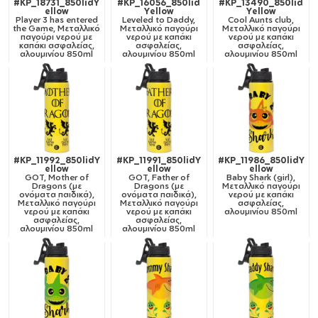
#KP_18731_850lidY
#KP_16056_850lid
#KP_13490_850lid
ellow
Yellow
Yellow
Player 3 has entered
Leveled to Daddy,
Cool Aunts club,
the Game, Μεταλλικό
Μεταλλικό παγούρι
Μεταλλικό παγούρι
παγούρι νερού με
νερού με καπάκι
νερού με καπάκι
καπάκι ασφαλείας,
ασφαλείας,
ασφαλείας,
αλουμινίου 850ml
αλουμινίου 850ml
αλουμινίου 850ml
#KP_11992_850lidY
#KP_11991_850lidY
#KP_11986_850lidY
ellow
ellow
ellow
GOT, Mother of
GOT, Father of
Baby Shark (girl),
Dragons (με
Dragons (με
Μεταλλικό παγούρι
ονόματα παιδικά),
ονόματα παιδικά),
νερού με καπάκι
Μεταλλικό παγούρι
Μεταλλικό παγούρι
ασφαλείας,
νερού με καπάκι
νερού με καπάκι
αλουμινίου 850ml
ασφαλείας,
ασφαλείας,
αλουμινίου 850ml
αλουμινίου 850ml