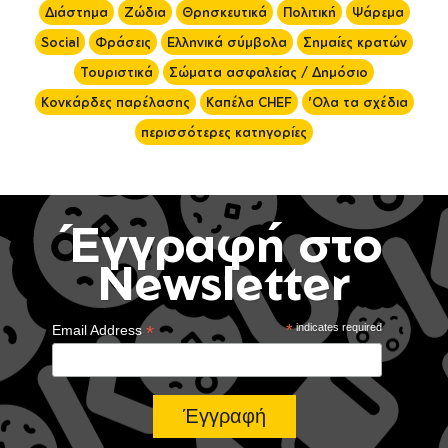
Διάστημα
Ζώδια
Θρησκευτικά
Πολιτική
Ψάρεμα
Social
Φράσεις
Ελληνικά σύμβολα
Σημαίες κρατών
Τουριστικά
Σώματα ασφαλείας / Δημόσιο
Κονκάρδες παρέλασης
Καπέλα CHEF
'Ολα τα σχέδια
περισσότερες κατηγορίες
Έγγραφή στο
Newsletter
*
*
indicates required
Email Address