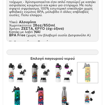
τοίχωμα - Χρησιμοποιείται σαν απλό παγούρι) με καπάκι
ασφαλείας κουμπωτό και κρίκο για στήριγμα. Με πολύ
σφιχτό σφράγισμα, 100% εσωτερική επικάλυψη χωρίς
φθαλικές ενώσεις ΒΡΑ, μόλυβδο ή άλλες επιβλαβείς
ουσίες. Πολύ ελαφρύ.
Υλικό:
Αλουμίνιο
Χωρητικότητα:
28oz/850ml
Χρήση:
ΖΕΣΤΑ, ΚΡΥΟ (όχι όξινα)
Καπάκι με λαβή:
NAI
BPA Free
(χωρίς την βλαβερή ουσία Δισφαινόλη Α)
Καθαρισμός και Συντήρηση:
Πριν την πρώτη χρήση και τον καθημερινό καθαρισμό,
πλύνετε με το χέρι με σαπούνι αραιωμένο σε ζεστό
νερό
Κρατήστε το ακάλυπτο και άδειο για την αποθήκευση,
Δεν είναι ασφαλές στο πλυντήριο πιάτων, Δεν είναι
Επιλογή παγουριού νερού
κατάλληλο για φούρνο μικροκυμάτων, Μην καταψύχετε.
Παρατήρηση
: Τα παγούρια/θερμός με καπάκι που
διαθέτει ανοιγόμενα μέρη (στόμιο ή κουμπί) δεν
διαθέτουν βιδωτό μηχανισμό ασφαλείας. Προσφέρουν
μόνο βασική προστασία από διαρροές και είναι πιθανό,
σε πλάγια ή ανάποδη θέση, καθώς και σε τσάντα με
έντονη κίνηση, να παρουσιαστούν διαρροές από το
καπάκι.