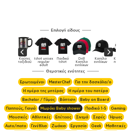
Επιλογή είδους
x
Παιδικό
Drill
Καπέλα
Καπέλα
Κούπες
Κούπες
Κούπες
tshirt
Καπέλα
ενηλίκων
παιδικά
ειδικές
χρωματισ
ενηλίκων
Θεματικές ενότητες
Ερωτευμένοι
MasterChef
Για την δασκάλα/ο
Η ημέρα της μητέρας
Η ημέρα του πατέρα
Bachelor / Γάμος
Βάπτιση
Baby on Board
Παππούς, Γιαγιά
Μωράκι Baby shower
Παιδικά 1-5
Gaming
Μουσικές
Αθλητικές
Επέτειος
Σινεμά
Σειρές
Ήρωες
Auto/moto
Γενέθλια
Ζωάκια
Εργασία
Geek
Μαθητικές