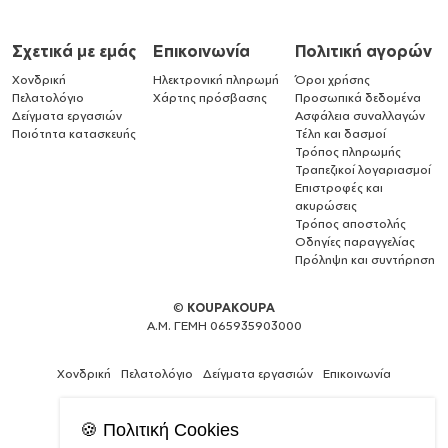
Σχετικά με εμάς
Επικοινωνία
Πολιτική αγορών
Χονδρική
Ηλεκτρονική πληρωμή
Όροι χρήσης
Πελατολόγιο
Χάρτης πρόσβασης
Προσωπικά δεδομένα
Δείγματα εργασιών
Ασφάλεια συναλλαγών
Ποιότητα κατασκευής
Τέλη και δασμοί
Τρόπος πληρωμής
Τραπεζικοί λογαριασμοί
Επιστροφές και
ακυρώσεις
Τρόπος αποστολής
Οδηγίες παραγγελίας
Πρόληψη και συντήρηση
©
KOUPAKOUPA
Α.Μ. ΓΕΜΗ 065935903000
Χονδρική
Πελατολόγιο
Δείγματα εργασιών
Επικοινωνία
🍪 Πολιτική Cookies