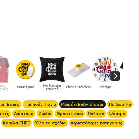
Μαξιλάρια
Mousepad
Phone Holders
Ρολόγια
Βρεφικά
καναπέ
 on Board
Παππούς, Γιαγιά
Μωράκι Baby shower
Παιδικά 1-5
ικές
Διάστημα
Ζώδια
Θρησκευτικά
Πολιτική
Ψάρεμα
Καπέλα CHEF
'Ολα τα σχέδια
περισσότερες κατηγορίες