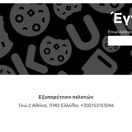
Έγ
Email Addre
Εξυπηρέτηση πελατών
Τεώ 2 Αθήνα, 11142 Ελλάδα, +302152151246