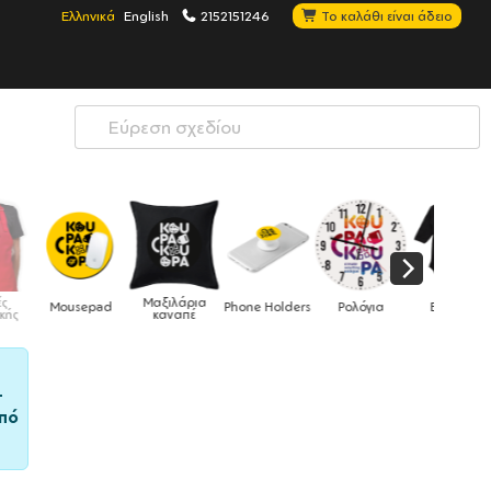
Ελληνικά
English
2152151246
Το καλάθι είναι άδειο
Μαξιλάρια
Mousepad
Phone Holders
Ρολόγια
Βρεφικά
καναπέ
–
πό