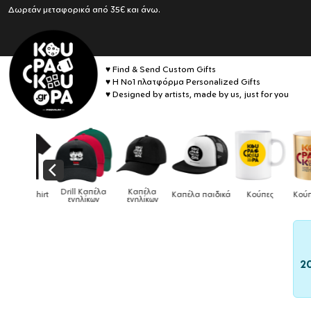
Δωρεάν μεταφορικά από 35€ και άνω.
♥ Find & Send Custom Gifts
♥ Η No1 πλατφόρμα Personalized Gifts
♥ Designed by artists, made by us, just for you
Drill Καπέλα
Καπέλα
κό tshirt
Καπέλα παιδικά
Κούπες
Κούπες ει
ενηλίκων
ενηλίκων
2