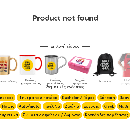
Product not found
Επιλογή είδους
Κούπες
Κούπες
Δοχεία
Ποδιές
δικές
Τσάντες
χρωματιστές
μεταλλικές
φαγητού
μαγειρικής
Θεματικές ενότητες
μητέρας
Η ημέρα του πατέρα
Bachelor / Γάμος
Βάπτιση
Baby
Ήρωες
Auto/moto
Γενέθλια
Ζωάκια
Εργασία
Geek
Μαθητ
ουριστικά
Σώματα ασφαλείας / Δημόσιο
Κονκάρδες παρέλασης