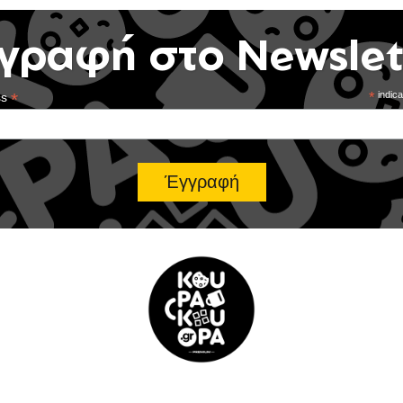
γραφή στο Newslet
*
*
indica
ss