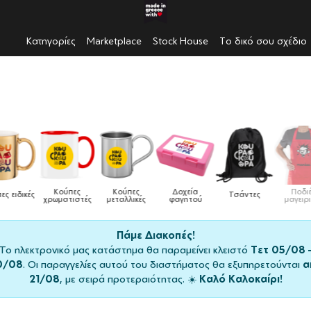
Κατηγορίες
Marketplace
Stock House
Το δικό σου σχέδιο
Κούπες
Κούπες
Δοχεία
Ποδιές
δικές
Τσάντες
χρωματιστές
μεταλλικές
φαγητού
μαγειρικής
Πάμε Διακοπές!
Το ηλεκτρονικό μας κατάστημα θα παραμείνει κλειστό
Τετ 05/08 
0/08
. Οι παραγγελίες αυτού του διαστήματος θα εξυπηρετούνται
α
21/08
, με σειρά προτεραιότητας. ☀️
Καλό Καλοκαίρι!