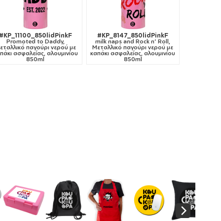
#KP_11100_850lidPinkF
#KP_8147_850lidPinkF
Promoted to Daddy,
milk naps and Rock n' Roll,
εταλλικό παγούρι νερού με
Μεταλλικό παγούρι νερού με
πάκι ασφαλείας, αλουμινίου
καπάκι ασφαλείας, αλουμινίου
850ml
850ml