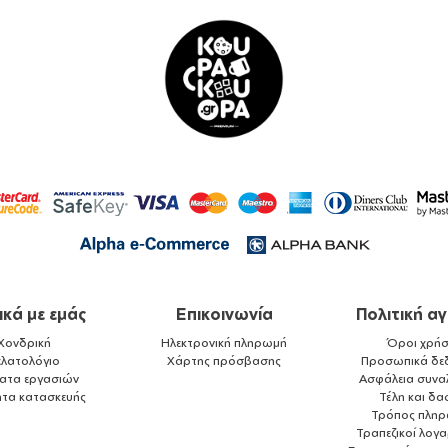
ικά με εμάς
Επικοινωνία
Πολιτική α
Χονδρική
Ηλεκτρονική πληρωμή
Όροι χρήσ
ελατολόγιο
Χάρτης πρόσβασης
Προσωπικά δε
ματα εργασιών
Ασφάλεια συνα
ητα κατασκευής
Τέλη και δα
Τρόπος πλη
Τραπεζικοί λογ