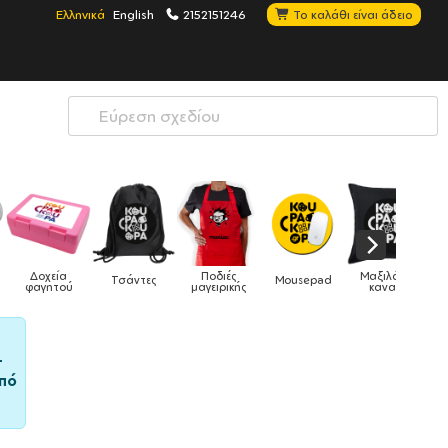
Ελληνικά
English
2152151246
Το καλάθι είναι άδειο
οδιές
Μαξιλάρια
Mousepad
Phone Holders
Ρολόγια
Βρεφι
ειρικής
καναπέ
–
πό