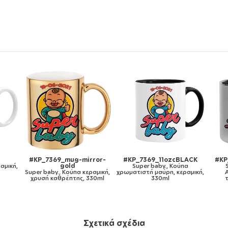
LACK
#KP_7369_metaldouble
#KP_7369_gymbag-bb-
#
πα
Super baby., Κούπα
white
ραμική,
Ανοξείδωτη διπλού
Super baby., Τσάντα πλάτης
S
τοιχώματος 300ml
πουγκί GYMBAG λευκή, με
τσέπη (40x48cm) & χονδρά
κορδόνια
Σχετικά σχέδια