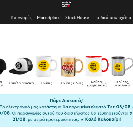
Κατηγορίες
Marketplace
Stock House
Το δικό σου σχέδιο
Κούπες
Κούπες
Δοχεία
Π
ούπες ειδικές
Τσάντες
χρωματιστές
μεταλλικές
φαγητού
μαγ
Πάμε Διακοπές!
Το ηλεκτρονικό μας κατάστημα θα παραμείνει κλειστό
Τετ 05/08 
0/08
. Οι παραγγελίες αυτού του διαστήματος θα εξυπηρετούνται
α
21/08
, με σειρά προτεραιότητας. ☀️
Καλό Καλοκαίρι!