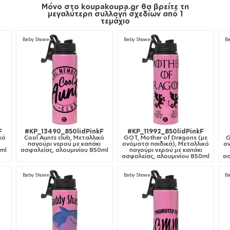
Μόνο στο koupakoupa.gr θα βρείτε τη
μεγαλύτερη συλλογή σχεδίων από 1
τεμάχιο
Baby Shower
Baby Shower
B
F
#KP_13490_850lidPinkF
#KP_11992_850lidPinkF
κό
Cool Aunts club, Μεταλλικό
GOT, Mother of Dragons (με
G
παγούρι νερού με καπάκι
ονόματα παιδικά), Μεταλλικό
ον
0ml
ασφαλείας, αλουμινίου 850ml
παγούρι νερού με καπάκι
ασφαλείας, αλουμινίου 850ml
ασ
Baby Shower
Baby Shower
B