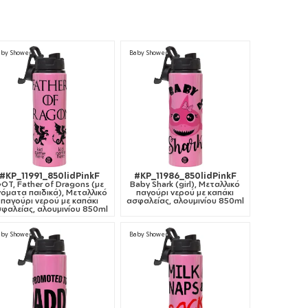
aby Shower
Baby Shower
#KP_11991_850lidPinkF
#KP_11986_850lidPinkF
OT, Father of Dragons (με
Baby Shark (girl), Μεταλλικό
όματα παιδικά), Μεταλλικό
παγούρι νερού με καπάκι
παγούρι νερού με καπάκι
ασφαλείας, αλουμινίου 850ml
φαλείας, αλουμινίου 850ml
aby Shower
Baby Shower