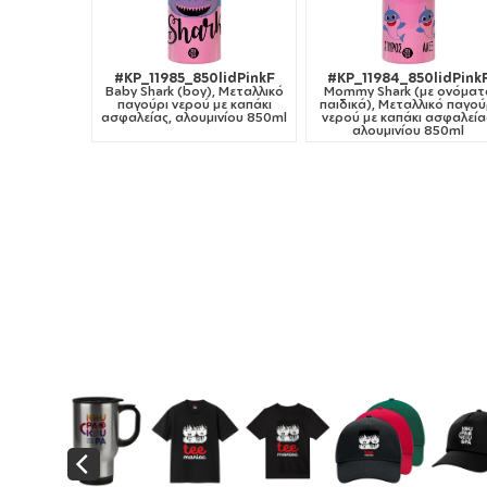
#KP_11985_850lidPinkF
#KP_11984_850lidPink
Baby Shark (boy), Μεταλλικό
Mommy Shark (με ονόματ
παγούρι νερού με καπάκι
παιδικά), Μεταλλικό παγού
ασφαλείας, αλουμινίου 850ml
νερού με καπάκι ασφαλεία
αλουμινίου 850ml