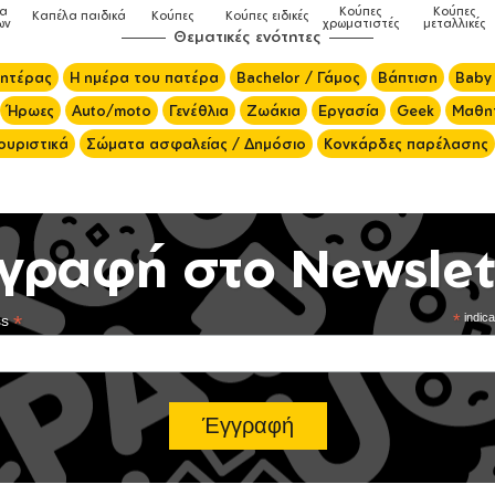
Κούπες
Κούπες
Δοχεία
Κούπες ειδικές
Τσάντες
χρωματιστές
μεταλλικές
φαγητού
μα
Θεματικές ενότητες
μητέρας
Η ημέρα του πατέρα
Bachelor / Γάμος
Βάπτιση
Baby
Ήρωες
Auto/moto
Γενέθλια
Ζωάκια
Εργασία
Geek
Μαθητ
ουριστικά
Σώματα ασφαλείας / Δημόσιο
Κονκάρδες παρέλασης
γραφή στο Newslet
*
*
indica
ss