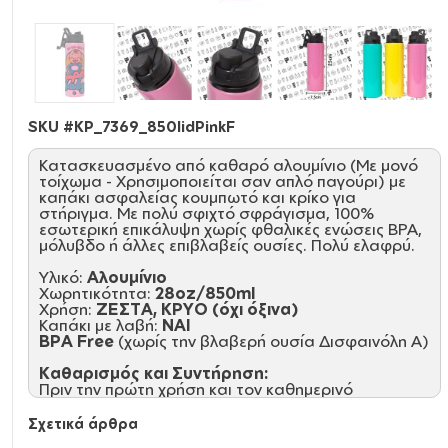
SKU #
KP_7369_850lidPinkF
Κατασκευασμένο από καθαρό αλουμίνιο (Με μονό
τοίχωμα - Χρησιμοποιείται σαν απλό παγούρι) με
καπάκι ασφαλείας κουμπωτό και κρίκο για
στήριγμα. Με πολύ σφιχτό σφράγισμα, 100%
εσωτερική επικάλυψη χωρίς φθαλικές ενώσεις ΒΡΑ,
μόλυβδο ή άλλες επιβλαβείς ουσίες. Πολύ ελαφρύ.
Υλικό:
Αλουμίνιο
Χωρητικότητα:
28oz/850ml
Χρήση:
ΖΕΣΤΑ, ΚΡΥΟ (όχι όξινα)
Καπάκι με λαβή:
NAI
BPA Free
(χωρίς την βλαβερή ουσία Δισφαινόλη Α)
Καθαρισμός και Συντήρηση:
Πριν την πρώτη χρήση και τον καθημερινό
καθαρισμό, πλύνετε με το χέρι με σαπούνι
αραιωμένο σε ζεστό νερό
Σχετικά άρθρα
Κρατήστε το ακάλυπτο και άδειο για την