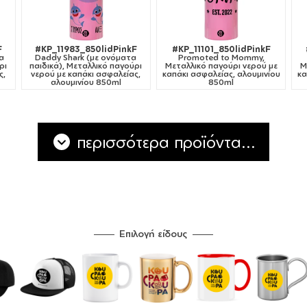
F
#KP_11983_850lidPinkF
#KP_11101_850lidPinkF
α
Daddy Shark (με ονόματα
Promoted to Mommy,
ρι
παιδικά), Μεταλλικό παγούρι
Μεταλλικό παγούρι νερού με
Μ
ς,
νερού με καπάκι ασφαλείας,
καπάκι ασφαλείας, αλουμινίου
κα
αλουμινίου 850ml
850ml
περισσότερα προϊόντα...
Επιλογή είδους