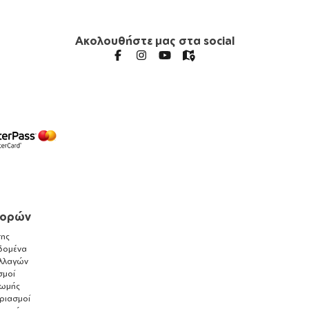
Ακολουθήστε μας στα social
γορών
ης
δομένα
λλαγών
σμοί
ρωμής
αριασμοί