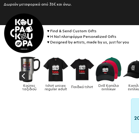
Δωρεάν μεταφορικά από 35€ και άνω.
♥ Find & Send Custom Gifts
♥ Η No1 πλατφόρμα Personalized Gifts
♥ Designed by artists, made by us, just for you
x
Drill Καπέλα
Καπέλα
Παιδικό tshirt
Καπέλα παιδικά
Κούπες
Κ
lt
ενηλίκων
ενηλίκων
2