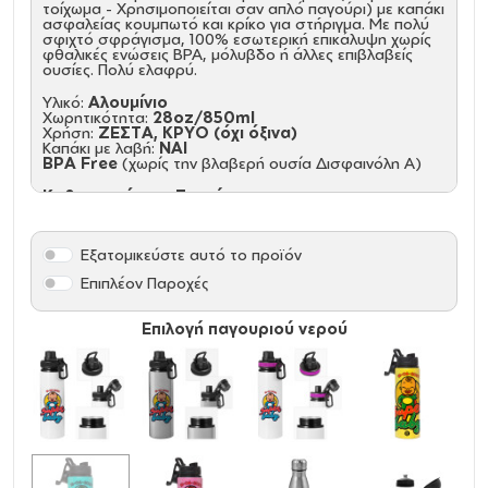
τοίχωμα - Χρησιμοποιείται σαν απλό παγούρι) με καπάκι
ασφαλείας κουμπωτό και κρίκο για στήριγμα. Με πολύ
σφιχτό σφράγισμα, 100% εσωτερική επικάλυψη χωρίς
φθαλικές ενώσεις ΒΡΑ, μόλυβδο ή άλλες επιβλαβείς
ουσίες. Πολύ ελαφρύ.
Υλικό:
Αλουμίνιο
Χωρητικότητα:
28oz/850ml
Χρήση:
ΖΕΣΤΑ, ΚΡΥΟ (όχι όξινα)
Καπάκι με λαβή:
NAI
BPA Free
(χωρίς την βλαβερή ουσία Δισφαινόλη Α)
Καθαρισμός και Συντήρηση:
Πριν την πρώτη χρήση και τον καθημερινό καθαρισμό,
πλύνετε με το χέρι με σαπούνι αραιωμένο σε ζεστό
νερό
Εξατομικεύστε αυτό το προϊόν
Κρατήστε το ακάλυπτο και άδειο για την αποθήκευση,
Δεν είναι ασφαλές στο πλυντήριο πιάτων, Δεν είναι
Επιπλέον Παροχές
κατάλληλο για φούρνο μικροκυμάτων, Μην καταψύχετε.
Παρατήρηση
: Τα παγούρια/θερμός με καπάκι που
Επιλογή παγουριού νερού
διαθέτει ανοιγόμενα μέρη (στόμιο ή κουμπί) δεν
διαθέτουν βιδωτό μηχανισμό ασφαλείας. Προσφέρουν
μόνο βασική προστασία από διαρροές και είναι πιθανό,
σε πλάγια ή ανάποδη θέση, καθώς και σε τσάντα με
έντονη κίνηση, να παρουσιαστούν διαρροές από το
καπάκι.