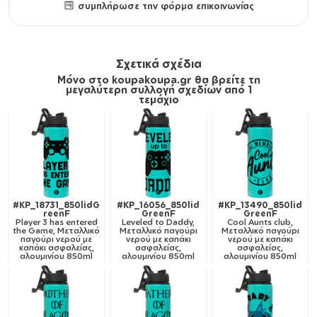
συμπλήρωσε την φόρμα επικοινωνίας
Σχετικά σχέδια
Μόνο στο koupakoupa.gr θα βρείτε τη
μεγαλύτερη συλλογή σχεδίων από 1
τεμάχιο
#KP_18731_850lidG
#KP_16056_850lid
#KP_13490_850lid
reenF
GreenF
GreenF
Player 3 has entered
Leveled to Daddy,
Cool Aunts club,
the Game, Μεταλλικό
Μεταλλικό παγούρι
Μεταλλικό παγούρι
παγούρι νερού με
νερού με καπάκι
νερού με καπάκι
καπάκι ασφαλείας,
ασφαλείας,
ασφαλείας,
αλουμινίου 850ml
αλουμινίου 850ml
αλουμινίου 850ml