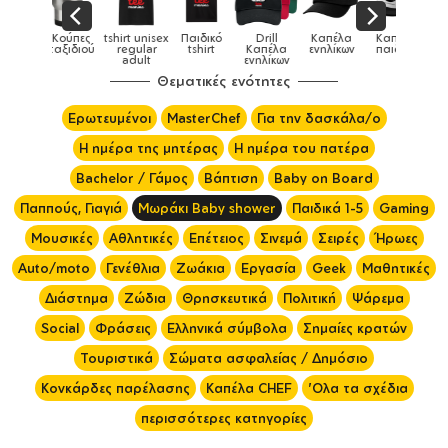
Παιδικό
Drill
Καπέλα
Καπέλα
Κούπες
Κούπες
Κούπες
tshirt
Καπέλα
ενηλίκων
παιδικά
ειδικές
χρωματιστ
ενηλίκων
Θεματικές ενότητες
Ερωτευμένοι
MasterChef
Για την δασκάλα/ο
Η ημέρα της μητέρας
Η ημέρα του πατέρα
Bachelor / Γάμος
Βάπτιση
Baby on Board
Παππούς, Γιαγιά
Μωράκι Baby shower
Παιδικά 1-5
Gaming
Μουσικές
Αθλητικές
Επέτειος
Σινεμά
Σειρές
Ήρωες
Auto/moto
Γενέθλια
Ζωάκια
Εργασία
Geek
Μαθητικές
Διάστημα
Ζώδια
Θρησκευτικά
Πολιτική
Ψάρεμα
Social
Φράσεις
Ελληνικά σύμβολα
Σημαίες κρατών
Τουριστικά
Σώματα ασφαλείας / Δημόσιο
Κονκάρδες παρέλασης
Καπέλα CHEF
'Ολα τα σχέδια
περισσότερες κατηγορίες