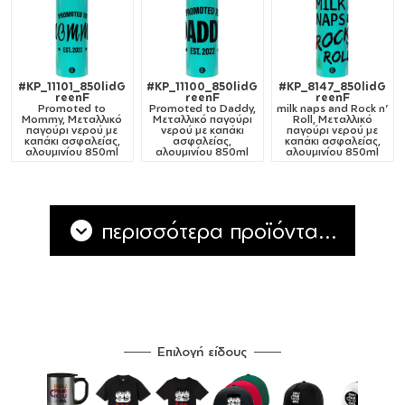
#KP_11101_850lidG
#KP_11100_850lidG
#KP_8147_850lidG
reenF
reenF
reenF
Promoted to
Promoted to Daddy,
milk naps and Rock n'
Mommy, Μεταλλικό
Μεταλλικό παγούρι
Roll, Μεταλλικό
παγούρι νερού με
νερού με καπάκι
παγούρι νερού με
καπάκι ασφαλείας,
ασφαλείας,
καπάκι ασφαλείας,
αλουμινίου 850ml
αλουμινίου 850ml
αλουμινίου 850ml
περισσότερα προϊόντα...
Επιλογή είδους