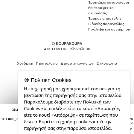
Τραπεζικοί λογαριασμοί
Επιστροφές και
ακυρώσεις
Τρόπος αποστολής
Οδηγίες παραγγελίας
Πρόληψη και συντήρηση
©
KOUPAKOUPA
Α.Μ. ΓΕΜΗ 065935903000
Χονδρική
Πελατολόγιο
Δείγματα εργασιών
Επικοινωνία
🍪 Πολιτική Cookies
Η επιχείρησή μας χρησιμοποιεί cookies για τη
Web
βελτίωση της περιήγησής σας στην ιστοσελίδα.
Design,
Παρακαλούμε διαβάστε την Πολιτική των
Social
Cookies και επιλέξτε είτε το κουτί «Αποδοχή»,
Media
Super baby., Μεταλλικό παγούρι νερού με καπάκι
ασφαλείας, αλουμινίου 850ml
&
είτε το κουτί «Απόρριψη» σε περίπτωση που
SEO
SKU #
KP_7369_850lidGreenF
Η παραγγελία σας θα παραδοθεί σε
δεν επιθυμείτε τη χρήση cookies κατά την
courier έως την
Τρίτη 18 Αυγούστου
,
Agency
περιήγησή σας στην παρούσα ιστοσελίδα.
Σημείωση:
Η παράδοση στο courier είναι
από
εκτιμώμενη.