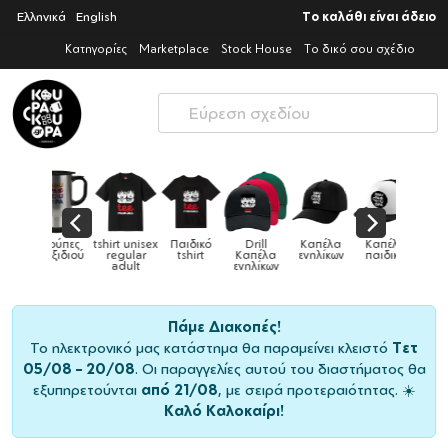
Ελληνικά
English
Το καλάθι είναι άδειο
Κατηγορίες
Marketplace
Stock House
Το δικό σου σχέδιο
Παιδικό
Drill
Καπέλα
Καπέλα
Κούπες
Κούπες
Κούπες
tshirt
Καπέλα
ενηλίκων
παιδικά
ειδικές
χρωματιστ
ενηλίκων
Πάμε Διακοπές!
Το ηλεκτρονικό μας κατάστημα θα παραμείνει κλειστό
Τετ
05/08 – 20/08
. Οι παραγγελίες αυτού του διαστήματος θα
εξυπηρετούνται
από 21/08
, με σειρά προτεραιότητας. ☀️
Καλό Καλοκαίρι!