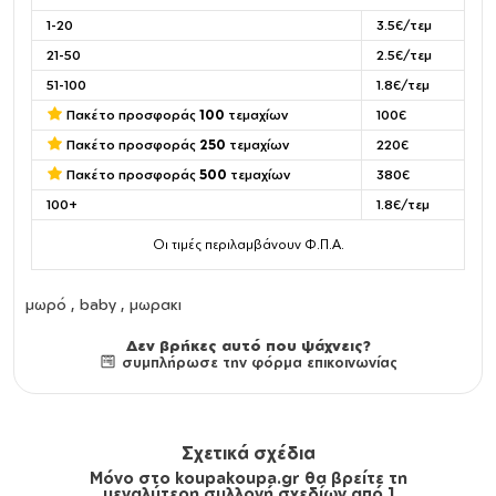
1-20
3.5€/τεμ
21-50
2.5€/τεμ
51-100
1.8€/τεμ
Πακέτο προσφοράς
100
τεμαχίων
100€
Πακέτο προσφοράς
250
τεμαχίων
220€
Πακέτο προσφοράς
500
τεμαχίων
380€
100+
1.8€/τεμ
Οι τιμές περιλαμβάνουν Φ.Π.Α.
μωρό , baby , μωρακι
Δεν βρήκες αυτό που ψάχνεις?
συμπλήρωσε την φόρμα επικοινωνίας
Σχετικά σχέδια
Μόνο στο koupakoupa.gr θα βρείτε τη
μεγαλύτερη συλλογή σχεδίων από 1