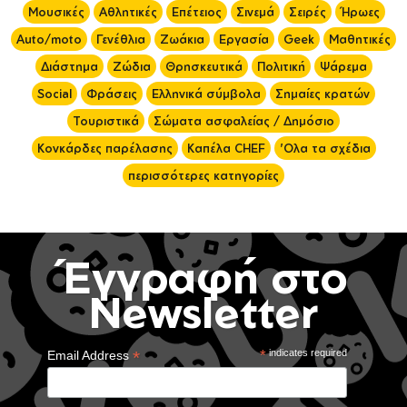
Μουσικές
Αθλητικές
Επέτειος
Σινεμά
Σειρές
Ήρωες
Auto/moto
Γενέθλια
Ζωάκια
Εργασία
Geek
Μαθητικές
Διάστημα
Ζώδια
Θρησκευτικά
Πολιτική
Ψάρεμα
Social
Φράσεις
Ελληνικά σύμβολα
Σημαίες κρατών
Τουριστικά
Σώματα ασφαλείας / Δημόσιο
Κονκάρδες παρέλασης
Καπέλα CHEF
'Ολα τα σχέδια
περισσότερες κατηγορίες
Έγγραφή στο
Newsletter
*
*
indicates required
Email Address