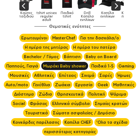
ιδικά
Κούπες
tshirt unisex
Παιδικό
Drill
Καπέλα
Καπέλα
ούρια &
ταξιδιού
regular
tshirt
Καπέλα
ενηλίκων
παιδικά
ύπες
adult
ενηλίκων
Θεματικές ενότητες
Ερωτευμένοι
MasterChef
Για την δασκάλα/ο
Η ημέρα της μητέρας
Η ημέρα του πατέρα
Bachelor / Γάμος
Βάπτιση
Baby on Board
Παππούς, Γιαγιά
Μωράκι Baby shower
Παιδικά 1-5
Gaming
Μουσικές
Αθλητικές
Επέτειος
Σινεμά
Σειρές
Ήρωες
Auto/moto
Γενέθλια
Ζωάκια
Εργασία
Geek
Μαθητικές
Διάστημα
Ζώδια
Θρησκευτικά
Πολιτική
Ψάρεμα
Social
Φράσεις
Ελληνικά σύμβολα
Σημαίες κρατών
Τουριστικά
Σώματα ασφαλείας / Δημόσιο
Κονκάρδες παρέλασης
Καπέλα CHEF
'Ολα τα σχέδια
περισσότερες κατηγορίες