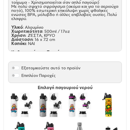
τοίχωμα - Χρησιμοποιείται σαν απλό παγούρι)
Με πολύ σφιχτό σφράγισμα (ακόμα και για τα αεριούχα
ποτά), 100% εσωτερική επικάλυψη χωρίς φθαλικές
ενώσεις ΒΡΑ, μόλυβδο ή άλλες επιβλαβείς ουσίες. Πολύ
ελαφρύ.
Υλικό
: Αλουμίνιο
Χωρητικότητα
: 500ml / 17oz
Χρήση
: ΖΕΣΤΑ, ΚΡΥΟ
Διάσταση
: 16 x 7.2 cm
Καπάκι
: NAI
Καθαρισμός και Συντήρηση:
Πριν την πρώτη χρήση και τον καθημερινό καθαρισμό,
πλύνετε με το χέρι με σαπούνι αραιωμένο σε ζεστό
νερό
Εξατομικεύστε αυτό το προϊόν
Κρατήστε το ακάλυπτο και άδειο για την αποθήκευση,
Δεν είναι ασφαλές στο πλυντήριο πιάτων, Δεν είναι
Επιπλέον Παροχές
κατάλληλο για φούρνο μικροκυμάτων, Μην καταψύχετε.
Επιλογή παγουριού νερού