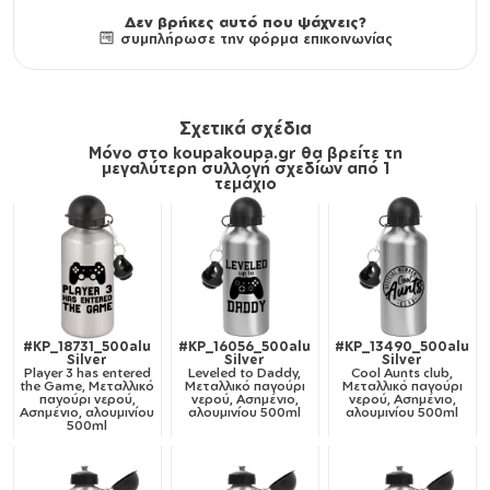
Δεν βρήκες αυτό που ψάχνεις?
συμπλήρωσε την φόρμα επικοινωνίας
Σχετικά σχέδια
Μόνο στο koupakoupa.gr θα βρείτε τη
μεγαλύτερη συλλογή σχεδίων από 1
τεμάχιο
#KP_18731_500alu
#KP_16056_500alu
#KP_13490_500alu
Silver
Silver
Silver
Player 3 has entered
Leveled to Daddy,
Cool Aunts club,
the Game, Μεταλλικό
Μεταλλικό παγούρι
Μεταλλικό παγούρι
παγούρι νερού,
νερού, Ασημένιο,
νερού, Ασημένιο,
Ασημένιο, αλουμινίου
αλουμινίου 500ml
αλουμινίου 500ml
500ml