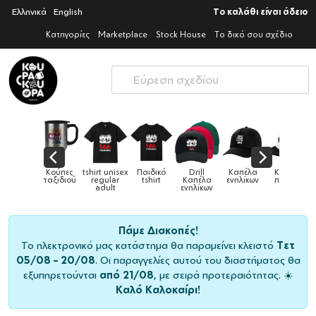
Ελληνικά
English
Το καλάθι είναι άδειο
Κατηγορίες
Marketplace
Stock House
Το δικό σου σχέδιο
ικά
Κούπες
tshirt unisex
Παιδικό
Drill
Καπέλα
Καπέλα
Κο
ρια &
ταξιδιού
regular
tshirt
Καπέλα
ενηλίκων
παιδικά
πες
adult
ενηλίκων
Πάμε Διακοπές!
Το ηλεκτρονικό μας κατάστημα θα παραμείνει κλειστό
Τετ
05/08 – 20/08
. Οι παραγγελίες αυτού του διαστήματος θα
εξυπηρετούνται
από 21/08
, με σειρά προτεραιότητας. ☀️
Καλό Καλοκαίρι!