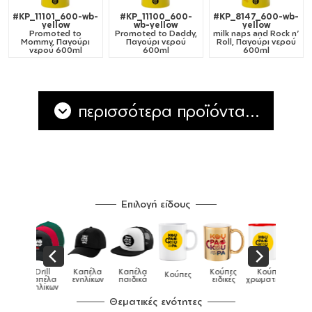
#KP_11101_600-wb-
#KP_11100_600-
#KP_8147_600-wb-
yellow
wb-yellow
yellow
Promoted to
Promoted to Daddy,
milk naps and Rock n'
Mommy, Παγούρι
Παγούρι νερού
Roll, Παγούρι νερού
νερού 600ml
600ml
600ml
περισσότερα προϊόντα...
Επιλογή είδους
Καπέλα
Κούπες
Κούπες
Κούπες
Δοχεία
Κούπες
Τσάντες
παιδικά
ειδικές
χρωματιστές
μεταλλικές
φαγητού
Θεματικές ενότητες