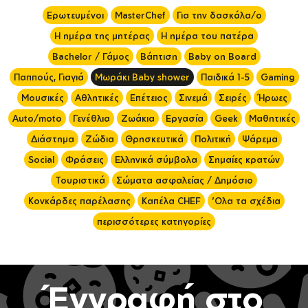
Ερωτευμένοι
MasterChef
Για την δασκάλα/ο
Η ημέρα της μητέρας
Η ημέρα του πατέρα
Bachelor / Γάμος
Βάπτιση
Baby on Board
Παππούς, Γιαγιά
Μωράκι Baby shower
Παιδικά 1-5
Gaming
Μουσικές
Αθλητικές
Επέτειος
Σινεμά
Σειρές
Ήρωες
Auto/moto
Γενέθλια
Ζωάκια
Εργασία
Geek
Μαθητικές
Διάστημα
Ζώδια
Θρησκευτικά
Πολιτική
Ψάρεμα
Social
Φράσεις
Ελληνικά σύμβολα
Σημαίες κρατών
Τουριστικά
Σώματα ασφαλείας / Δημόσιο
Κονκάρδες παρέλασης
Καπέλα CHEF
'Ολα τα σχέδια
περισσότερες κατηγορίες
Έγγραφή στο