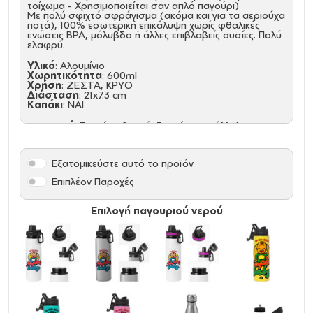
τοίχωμα - Χρησιμοποιείται σαν απλό παγούρι)
Με πολύ σφιχτό σφράγισμα (ακόμα και για τα αεριούχα
ποτά), 100% εσωτερική επικάλυψη χωρίς φθαλικές
ενώσεις ΒΡΑ, μόλυβδο ή άλλες επιβλαβείς ουσίες. Πολύ
ελαφρύ.
Υλικό
: Αλουμίνιο
Χωρητικότητα
: 600ml
Χρήση
: ΖΕΣΤΑ, ΚΡΥΟ
Διάσταση
: 21x7.3 cm
Καπάκι
: NAI
προσοχή
, δεν είναι θερμό, δεν είναι κατάλληλο για
φούρνο μικροκυμάτων, δεν πλένετε σε
πλυντήριο πιάτων, δεν περιέχει καλαμάκι.
Εξατομικεύστε αυτό το προϊόν
Επιπλέον Παροχές
Επιλογή παγουριού νερού