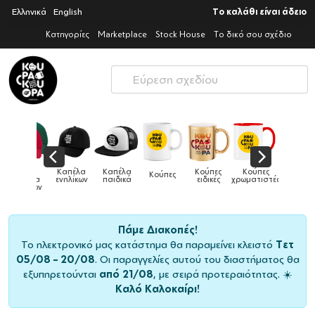
Ελληνικά
English
Το καλάθι είναι άδειο
Κατηγορίες
Marketplace
Stock House
Το δικό σου σχέδιο
Καπέλα
Κούπες
Κούπες
Κούπες
Δοχεία
Κούπες
Τσάντες
παιδικά
ειδικές
χρωματιστές
μεταλλικές
φαγητού
Πάμε Διακοπές!
Το ηλεκτρονικό μας κατάστημα θα παραμείνει κλειστό
Τετ
05/08 – 20/08
. Οι παραγγελίες αυτού του διαστήματος θα
εξυπηρετούνται
από 21/08
, με σειρά προτεραιότητας. ☀️
Καλό Καλοκαίρι!