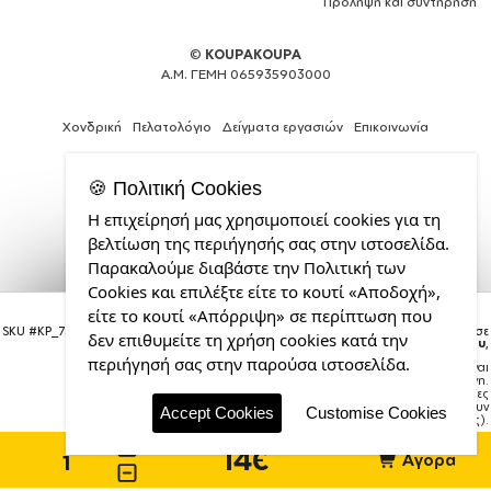
Πρόληψη και συντήρηση
©
KOUPAKOUPA
Α.Μ. ΓΕΜΗ 065935903000
Χονδρική
Πελατολόγιο
Δείγματα εργασιών
Επικοινωνία
🍪 Πολιτική Cookies
Η επιχείρησή μας χρησιμοποιεί cookies για τη
Expert
βελτίωση της περιήγησής σας στην ιστοσελίδα.
Web
Παρακαλούμε διαβάστε την Πολιτική των
Development
Cookies και επιλέξτε είτε το κουτί «Αποδοχή»,
Services
Super baby., Παγούρι νερού 600ml
από
είτε το κουτί «Απόρριψη» σε περίπτωση που
την
SKU #
KP_7369_600-wb-yellow
Η παραγγελία σας θα παραδοθεί σε
δεν επιθυμείτε τη χρήση cookies κατά την
courier έως την
Τρίτη 18 Αυγούστου
,
CDL.gr
περιήγησή σας στην παρούσα ιστοσελίδα.
Σημείωση:
Η παράδοση στο courier είναι
εκτιμώμενη.
Χρόνος μεταφοράς:
1–3 εργάσιμες
ημέρες (ενδέχεται να υπάρξουν
Accept Cookies
Customise Cookies
καθυστερήσεις).
14€
Αγορά