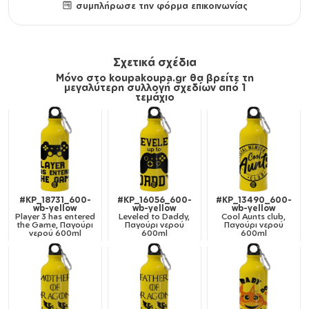
συμπλήρωσε την φόρμα επικοινωνίας
Σχετικά σχέδια
Μόνο στο koupakoupa.gr θα βρείτε τη
μεγαλύτερη συλλογή σχεδίων από 1
τεμάχιο
#KP_18731_600-
#KP_16056_600-
#KP_13490_600-
wb-yellow
wb-yellow
wb-yellow
Player 3 has entered
Leveled to Daddy,
Cool Aunts club,
the Game, Παγούρι
Παγούρι νερού
Παγούρι νερού
νερού 600ml
600ml
600ml