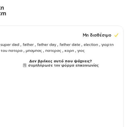
κη
cm
Μη διαθέσιμο
super dad , father , father day , father date , election , γιορτη
του πατερα , μπαμπας , πατερας , κορη , γιος
Δεν βρήκες αυτό που ψάχνεις?
συμπλήρωσε την φόρμα επικοινωνίας