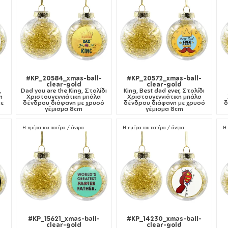
-
#KP_20584_xmas-ball-
#KP_20572_xmas-ball-
clear-gold
clear-gold
,
Dad you are the King, Στολίδι
King, Best dad ever, Στολίδι
η
Χριστουγεννιάτικη μπάλα
Χριστουγεννιάτικη μπάλα
με
δένδρου διάφανη με χρυσό
δένδρου διάφανη με χρυσό
δ
γέμισμα 8cm
γέμισμα 8cm
Η ημέρα του πατέρα / άντρα
Η ημέρα του πατέρα / άντρα
Η 
-
#KP_15621_xmas-ball-
#KP_14230_xmas-ball-
clear-gold
clear-gold