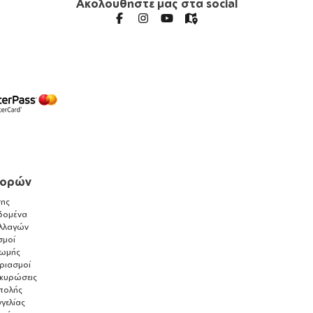
Ακολουθήστε μας στα social
γορών
ης
δομένα
λλαγών
σμοί
ρωμής
αριασμοί
ακυρώσεις
τολής
γελίας