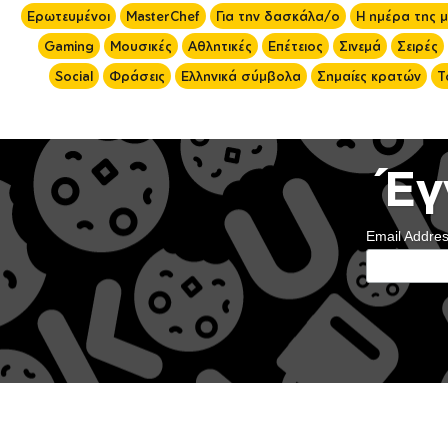
Ερωτευμένοι
MasterChef
Για την δασκάλα/ο
Η ημέρα της 
Gaming
Μουσικές
Αθλητικές
Επέτειος
Σινεμά
Σειρές
Social
Φράσεις
Ελληνικά σύμβολα
Σημαίες κρατών
Τ
Έγ
Email Addre