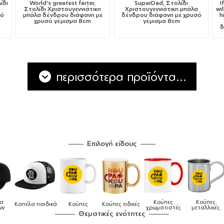
ίδι
World's greatest farter,
SuperDad, Στολίδι
I
α
Στολίδι Χριστουγεννιάτικη
Χριστουγεννιάτικη μπάλα
wi
σό
μπάλα δένδρου διάφανη με
δένδρου διάφανη με χρυσό
h
χρυσό γέμισμα 8cm
γέμισμα 8cm
δ
περισσότερα προϊόντα...
Επιλογή είδους
Κούπες
Κούπες
Δο
πέλα παιδικά
Κούπες
Κούπες ειδικές
χρωματιστές
μεταλλικές
φαγ
Θεματικές ενότητες