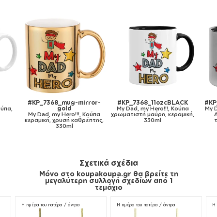
8_11ozcBLACK
#KP_7368_metaldouble
#KP_7368_gymbag-b
y Hero!!!, Κούπα
My Dad, my Hero!!!, Κούπα
white
μαύρη, κεραμική,
Ανοξείδωτη διπλού
My Dad, my Hero!!!, Τσάν
330ml
τοιχώματος 300ml
πλάτης πουγκί GYMBA
λευκή, με τσέπη (40x48cm
χονδρά κορδόνια
Σχετικά σχέδια
Μόνο στο koupakoupa.gr θα βρείτε τη
μεγαλύτερη συλλογή σχεδίων από 1
τεμάχιο
Η ημέρα του πατέρα / άντρα
Η ημέρα του πατέρα / άντρα
Η 