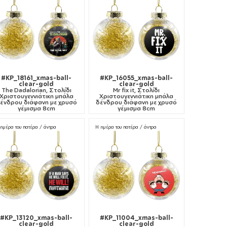
#KP_18161_xmas-ball-
#KP_16055_xmas-ball-
clear-gold
clear-gold
The Dadalorian, Στολίδι
Mr fix it, Στολίδι
Χριστουγεννιάτικη μπάλα
Χριστουγεννιάτικη μπάλα
ένδρου διάφανη με χρυσό
δένδρου διάφανη με χρυσό
γέμισμα 8cm
γέμισμα 8cm
ημέρα του πατέρα / άντρα
Η ημέρα του πατέρα / άντρα
#KP_13120_xmas-ball-
#KP_11004_xmas-ball-
clear-gold
clear-gold