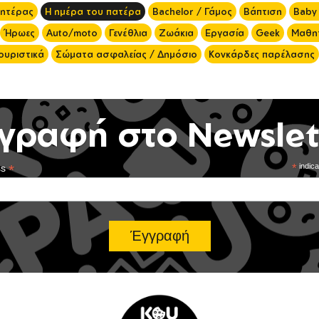
μητέρας
Η ημέρα του πατέρα
Bachelor / Γάμος
Βάπτιση
Baby
Ήρωες
Auto/moto
Γενέθλια
Ζωάκια
Εργασία
Geek
Μαθητ
ουριστικά
Σώματα ασφαλείας / Δημόσιο
Κονκάρδες παρέλασης
γραφή στο Newslet
*
*
indica
ss