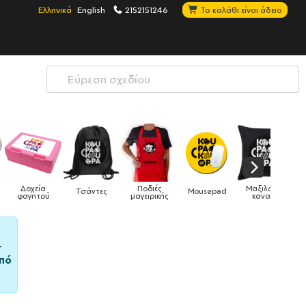
Ελληνικά
English
2152151246
Το καλάθι είναι άδειο
α
Ποδιές
Μαξιλάρια
Τσάντες
Mousepad
Phone Holder
ού
μαγειρικής
καναπέ
–
πό