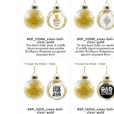
#KP_20586_xmas-ball-
#KP_20585_xmas-ball
clear-gold
clear-gold
The Best DAD ever, Στολίδι
To the best DAD on earth
Χριστουγεννιάτικη μπάλα
Στολίδι Χριστουγεννιάτικ
δένδρου διάφανη με χρυσό
μπάλα δένδρου διάφανη 
γέμισμα 8cm
χρυσό γέμισμα 8cm
Η ημέρα του πατέρα / άντρα
Η ημέρα του πατέρα / άντρα
#KP_16051_xmas-ball-
#KP_16050_xmas-ball
clear-gold
clear-gold