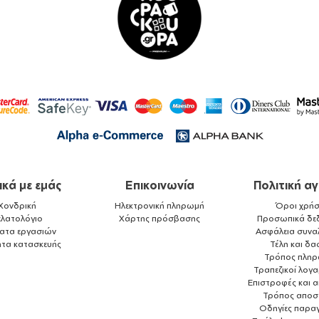
ικά με εμάς
Επικοινωνία
Πολιτική α
Χονδρική
Ηλεκτρονική πληρωμή
Όροι χρήσ
ελατολόγιο
Χάρτης πρόσβασης
Προσωπικά δε
ματα εργασιών
Ασφάλεια συνα
ητα κατασκευής
Τέλη και δα
Τρόπος πλη
Τραπεζικοί λογ
Επιστροφές και 
Τρόπος αποσ
Οδηγίες παραγ