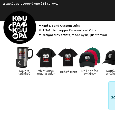
Δωρεάν μεταφορικά από 35€ και άνω.
♥ Find & Send Custom Gifts
♥ Η No1 πλατφόρμα Personalized Gifts
♥ Designed by artists, made by us, just for you
Κούπες
tshirt unisex
Drill Καπέλα
Καπέλα
Παιδικό tshirt
Καπέλ
ταξιδιού
regular adult
ενηλίκων
ενηλίκων
2