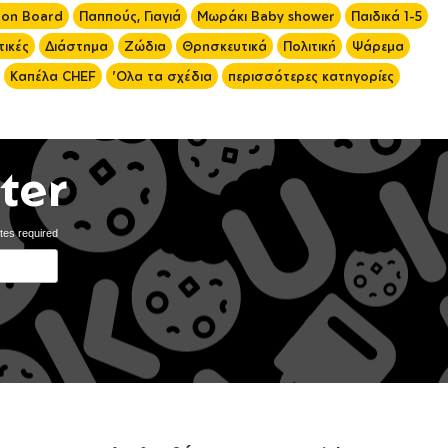
 on Board
Παππούς, Γιαγιά
Μωράκι Baby shower
Παιδικά 1-5
ικές
Διάστημα
Ζώδια
Θρησκευτικά
Πολιτική
Ψάρεμα
Καπέλα CHEF
'Ολα τα σχέδια
περισσότερες κατηγορίες
ter
tes required