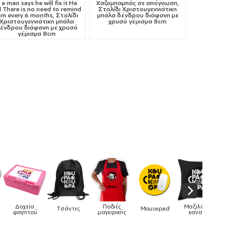
f a man says he will fix it He
Χαζομπαμπάς σε απόγνωση,
ll There is no need to remind
Στολίδι Χριστουγεννιάτικη
im every 6 months, Στολίδι
μπάλα δένδρου διάφανη με
Χριστουγεννιάτικη μπάλα
χρυσό γέμισμα 8cm
ένδρου διάφανη με χρυσό
γέμισμα 8cm
χεία
Ποδιές
Μαξιλάρια
Τσάντες
Mousepad
Phone Hol
ητού
μαγειρικής
καναπέ