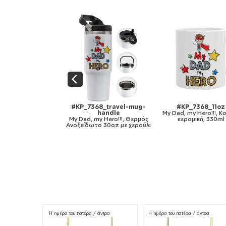
#KP_7368_11oz
#KP_7368_mug-mirror-
#KP_736
My Dad, my Hero!!!, Κούπα,
gold
My Dad, m
κεραμική, 330ml
My Dad, my Hero!!!, Κούπα
χρωματιστή 
κεραμική, χρυσή καθρέπτης,
330ml
Η ημέρα του πατέρα / άντρα
Η ημέρα του πατέρα / άντρα