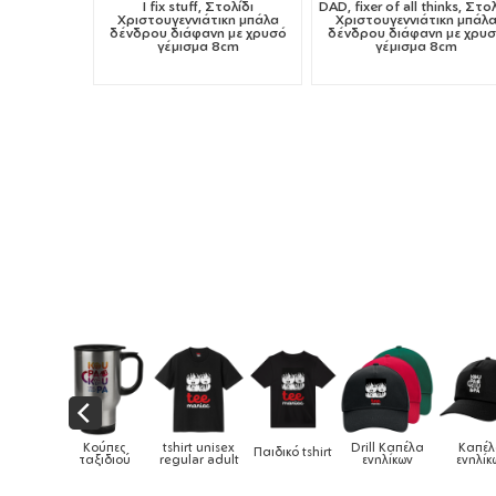
I fix stuff, Στολίδι
DAD, fixer of all thinks, Στολ
Χριστουγεννιάτικη μπάλα
Χριστουγεννιάτικη μπάλ
δένδρου διάφανη με χρυσό
δένδρου διάφανη με χρυ
γέμισμα 8cm
γέμισμα 8cm
Κούπες
tshirt unisex
Drill Καπέλα
Καπέλα
Παιδικό tshirt
Κα
ταξιδιού
regular adult
ενηλίκων
ενηλίκων