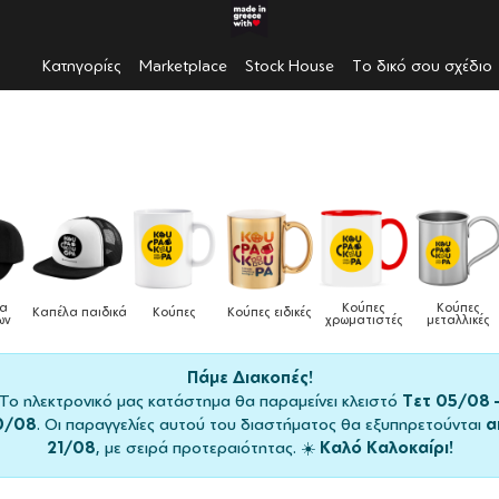
Κατηγορίες
Marketplace
Stock House
Το δικό σου σχέδιο
Κούπες
Κούπες
Δοχεί
α παιδικά
Κούπες
Κούπες ειδικές
χρωματιστές
μεταλλικές
φαγητ
Πάμε Διακοπές!
Το ηλεκτρονικό μας κατάστημα θα παραμείνει κλειστό
Τετ 05/08 
0/08
. Οι παραγγελίες αυτού του διαστήματος θα εξυπηρετούνται
α
21/08
, με σειρά προτεραιότητας. ☀️
Καλό Καλοκαίρι!