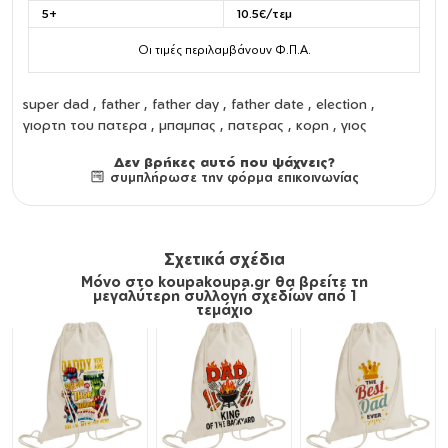
5+
10.5€/τεμ
Οι τιμές περιλαμβάνουν Φ.Π.Α.
super dad , father , father day , father date , election ,
γιορτη του πατερα , μπαμπας , πατερας , κορη , γιος
Δεν βρήκες αυτό που ψάχνεις?
συμπλήρωσε την φόρμα επικοινωνίας
Σχετικά σχέδια
Μόνο στο koupakoupa.gr θα βρείτε τη
μεγαλύτερη συλλογή σχεδίων από 1
τεμάχιο