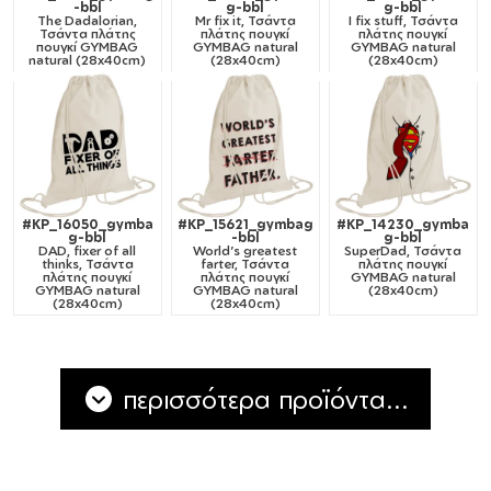
-bbl
g-bbl
g-bbl
The Dadalorian,
Mr fix it, Τσάντα
I fix stuff, Τσάντα
Τσάντα πλάτης
πλάτης πουγκί
πλάτης πουγκί
πουγκί GYMBAG
GYMBAG natural
GYMBAG natural
natural (28x40cm)
(28x40cm)
(28x40cm)
#KP_16050_gymba
#KP_15621_gymbag
#KP_14230_gymba
g-bbl
-bbl
g-bbl
DAD, fixer of all
World's greatest
SuperDad, Τσάντα
thinks, Τσάντα
farter, Τσάντα
πλάτης πουγκί
πλάτης πουγκί
πλάτης πουγκί
GYMBAG natural
GYMBAG natural
GYMBAG natural
(28x40cm)
(28x40cm)
(28x40cm)
περισσότερα προϊόντα...