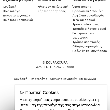
Χονδρική
Ηλεκτρονική πληρωμή
Όροι χρήσης
Πελατολόγιο
Χάρτης πρόσβασης
Προσωπικά δεδομένα
Δείγματα εργασιών
Ασφάλεια συναλλαγών
Ποιότητα κατασκευής
Τέλη και δασμοί
Τρόπος πληρωμής
Τραπεζικοί λογαριασμοί
Επιστροφές και
ακυρώσεις
Τρόπος αποστολής
Οδηγίες παραγγελίας
Πρόληψη και συντήρηση
©
KOUPAKOUPA
Α.Μ. ΓΕΜΗ 065935903000
Χονδρική
Πελατολόγιο
Δείγματα εργασιών
Επικοινωνία
🍪 Πολιτική Cookies
Η επιχείρησή μας χρησιμοποιεί cookies για τη
Expert
βελτίωση της περιήγησής σας στην ιστοσελίδα.
Web