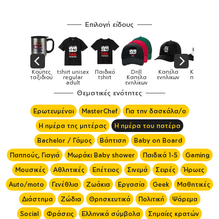
Επιλογή είδους
Κούπες
tshirt unisex
Παιδικό
Drill
Καπέλα
Καπέλα
Κούπες
&
ταξιδιού
regular
tshirt
Καπέλα
ενηλίκων
παιδικά
adult
ενηλίκων
Θεματικές ενότητες
Ερωτευμένοι
MasterChef
Για την δασκάλα/ο
Η ημέρα της μητέρας
Η ημέρα του πατέρα
Bachelor / Γάμος
Βάπτιση
Baby on Board
Παππούς, Γιαγιά
Μωράκι Baby shower
Παιδικά 1-5
Gaming
Μουσικές
Αθλητικές
Επέτειος
Σινεμά
Σειρές
Ήρωες
Auto/moto
Γενέθλια
Ζωάκια
Εργασία
Geek
Μαθητικές
Διάστημα
Ζώδια
Θρησκευτικά
Πολιτική
Ψάρεμα
Social
Φράσεις
Ελληνικά σύμβολα
Σημαίες κρατών