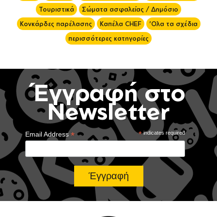
Τουριστικά
Σώματα ασφαλείας / Δημόσιο
Κονκάρδες παρέλασης
Καπέλα CHEF
'Ολα τα σχέδια
περισσότερες κατηγορίες
Έγγραφή στο
Newsletter
*
*
indicates required
Email Address