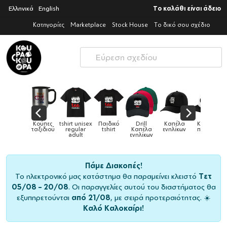
Ελληνικά
English
Το καλάθι είναι άδειο
Κατηγορίες
Marketplace
Stock House
Το δικό σου σχέδιο
Κούπες
tshirt unisex
Παιδικό
Drill
Καπέλα
Καπέλα
Κούπες
&
ταξιδιού
regular
tshirt
Καπέλα
ενηλίκων
παιδικά
adult
ενηλίκων
Πάμε Διακοπές!
Το ηλεκτρονικό μας κατάστημα θα παραμείνει κλειστό
Τετ
05/08 – 20/08
. Οι παραγγελίες αυτού του διαστήματος θα
εξυπηρετούνται
από 21/08
, με σειρά προτεραιότητας. ☀️
Καλό Καλοκαίρι!