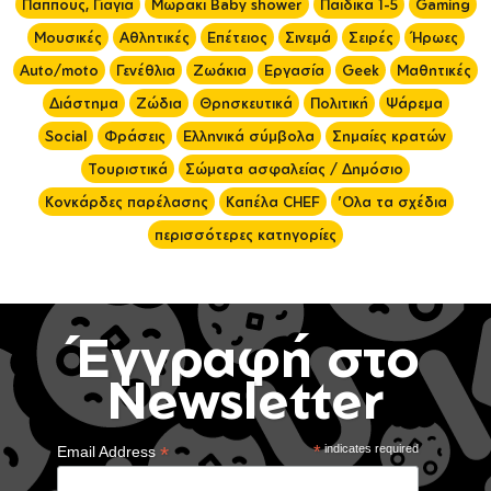
Παππούς, Γιαγιά
Μωράκι Baby shower
Παιδικά 1-5
Gaming
Μουσικές
Αθλητικές
Επέτειος
Σινεμά
Σειρές
Ήρωες
Auto/moto
Γενέθλια
Ζωάκια
Εργασία
Geek
Μαθητικές
Διάστημα
Ζώδια
Θρησκευτικά
Πολιτική
Ψάρεμα
Social
Φράσεις
Ελληνικά σύμβολα
Σημαίες κρατών
Τουριστικά
Σώματα ασφαλείας / Δημόσιο
Κονκάρδες παρέλασης
Καπέλα CHEF
'Ολα τα σχέδια
περισσότερες κατηγορίες
Έγγραφή στο
Newsletter
*
*
indicates required
Email Address