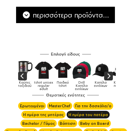
περισσότερα προϊόντα...
Επιλογή είδους
ex
Παιδικό
Drill
Καπέλα
Καπέλα
Κούπες
Κούπε
Κούπες
tshirt
Καπέλα
ενηλίκων
παιδικά
ειδικές
χρωματι
ενηλίκων
Θεματικές ενότητες
Ερωτευμένοι
MasterChef
Για την δασκάλα/ο
Η ημέρα της μητέρας
Η ημέρα του πατέρα
Bachelor / Γάμος
Βάπτιση
Baby on Board