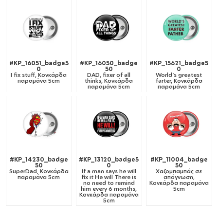
#KP_16051_badge5
#KP_16050_badge
#KP_15621_badge5
0
50
0
I fix stuff, Κονκάρδα
DAD, fixer of all
World's greatest
παραμάνα 5cm
thinks, Κονκάρδα
farter, Κονκάρδα
παραμάνα 5cm
παραμάνα 5cm
#KP_14230_badge
#KP_13120_badge5
#KP_11004_badge
50
0
50
SuperDad, Κονκάρδα
If a man says he will
Χαζομπαμπάς σε
παραμάνα 5cm
fix it He will There is
απόγνωση,
no need to remind
Κονκάρδα παραμάνα
him every 6 months,
5cm
Κονκάρδα παραμάνα
5cm