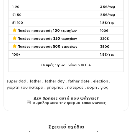
1-20
3.5€/τεμ
21-50
2.5€/τεμ
51-100
1.8€/τεμ
Πακέτο προσφοράς
100
τεμαχίων
100€
Πακέτο προσφοράς
250
τεμαχίων
220€
Πακέτο προσφοράς
500
τεμαχίων
380€
100+
1.8€/τεμ
Οι τιμές περιλαμβάνουν Φ.Π.Α.
super dad , father , father day , father date , election ,
γιορτη του πατερα , μπαμπας , πατερας , κορη , γιος
Δεν βρήκες αυτό που ψάχνεις?
συμπλήρωσε την φόρμα επικοινωνίας
Σχετικά σχέδια