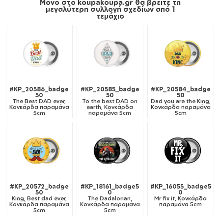
Μόνο στο koupakoupa.gr θα βρείτε τη
μεγαλύτερη συλλογή σχεδίων από 1
τεμάχιο
#KP_20586_badge
#KP_20585_badge
#KP_20584_badge
50
50
50
The Best DAD ever,
To the best DAD on
Dad you are the King,
Κονκάρδα παραμάνα
earth, Κονκάρδα
Κονκάρδα παραμάνα
5cm
παραμάνα 5cm
5cm
#KP_20572_badge
#KP_18161_badge5
#KP_16055_badge5
50
0
0
King, Best dad ever,
The Dadalorian,
Mr fix it, Κονκάρδα
Κονκάρδα παραμάνα
Κονκάρδα παραμάνα
παραμάνα 5cm
5cm
5cm