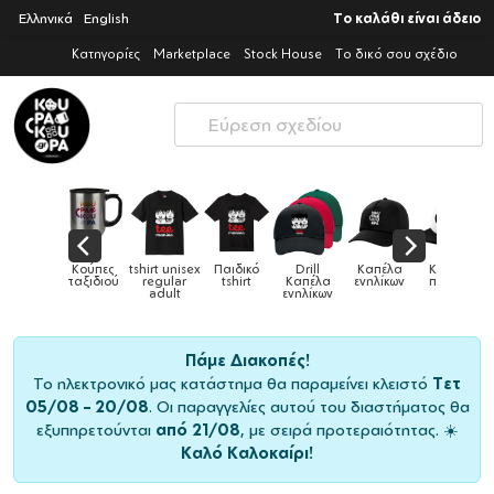
Ελληνικά
English
Το καλάθι είναι άδειο
Κατηγορίες
Marketplace
Stock House
Το δικό σου σχέδιο
x
Παιδικό
Drill
Καπέλα
Καπέλα
Κούπες
Κούπε
Κούπες
tshirt
Καπέλα
ενηλίκων
παιδικά
ειδικές
χρωματισ
ενηλίκων
Πάμε Διακοπές!
Το ηλεκτρονικό μας κατάστημα θα παραμείνει κλειστό
Τετ
05/08 – 20/08
. Οι παραγγελίες αυτού του διαστήματος θα
εξυπηρετούνται
από 21/08
, με σειρά προτεραιότητας. ☀️
Καλό Καλοκαίρι!