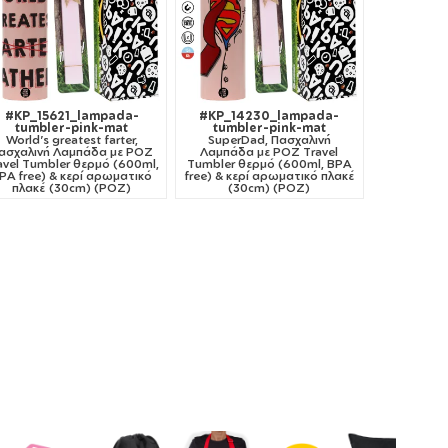
#KP_15621_lampada-
#KP_14230_lampada-
tumbler-pink-mat
tumbler-pink-mat
World's greatest farter,
SuperDad, Πασχαλινή
ασχαλινή Λαμπάδα με ΡΟΖ
Λαμπάδα με ΡΟΖ Travel
avel Tumbler θερμό (600ml,
Tumbler θερμό (600ml, BPA
PA free) & κερί αρωματικό
free) & κερί αρωματικό πλακέ
πλακέ (30cm) (ΡΟΖ)
(30cm) (ΡΟΖ)