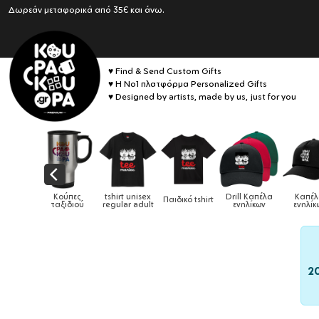
Δωρεάν μεταφορικά από 35€ και άνω.
♥ Find & Send Custom Gifts
♥ Η No1 πλατφόρμα Personalized Gifts
♥ Designed by artists, made by us, just for you
Drill Καπέλα
Καπέλα
ιδικό tshirt
Καπέλα παιδικά
Κούπες
Κούπες
ενηλίκων
ενηλίκων
2