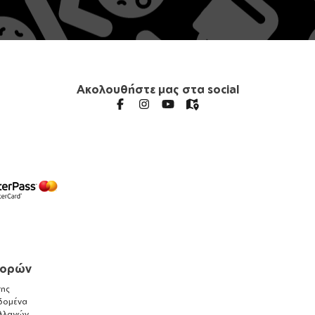
Ακολουθήστε μας στα social
γορών
ης
δομένα
λλαγών