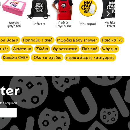
Μαξιλάρια
Mousepad
Phone Holders
Ρολόγια
Βρεφικά
ής
καναπέ
 on Board
Παππούς, Γιαγιά
Μωράκι Baby shower
Παιδικά 1-5
ικές
Διάστημα
Ζώδια
Θρησκευτικά
Πολιτική
Ψάρεμα
Καπέλα CHEF
'Ολα τα σχέδια
περισσότερες κατηγορίες
ter
tes required