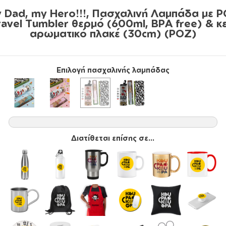
 Dad, my Hero!!!, Πασχαλινή Λαμπάδα με 
ravel Tumbler θερμό (600ml, BPA free) & κε
αρωματικό πλακέ (30cm) (ΡΟΖ)
Επιλογή πασχαλινής λαμπάδας
Διατίθεται επίσης σε...