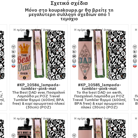
Σχετικά σχέδια
Μόνο στο koupakoupa.gr θα βρείτε τη
μεγαλύτερη συλλογή σχεδίων από 1
τεμάχιο
Η ημέρα του πατέρα / άντρα
Η ημέρα του πατέρα / άντρα
Η 
#KP_20586_lampada-
#KP_20585_lampada-
tumbler-pink-mat
tumbler-pink-mat
",
The Best DAD ever, Πασχαλινή
To the best DAD on earth,
ΟΖ
Λαμπάδα με ΡΟΖ Travel
Πασχαλινή Λαμπάδα με ΡΟΖ
Π
ml,
Tumbler θερμό (600ml, BPA
Travel Tumbler θερμό (600ml,
Tr
κό
free) & κερί αρωματικό πλακέ
BPA free) & κερί αρωματικό
B
(30cm) (ΡΟΖ)
πλακέ (30cm) (ΡΟΖ)
Η ημέρα του πατέρα / άντρα
Η ημέρα του πατέρα / άντρα
Η 