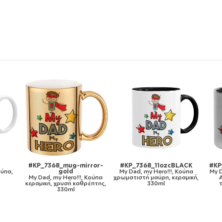
LACK
#KP_7368_metaldouble
#KP_7368_gymbag-bb-
#K
Κούπα
My Dad, my Hero!!!, Κούπα
white
αμική,
Ανοξείδωτη διπλού
My Dad, my Hero!!!, Τσάντα
τοιχώματος 300ml
πλάτης πουγκί GYMBAG
Mous
λευκή, με τσέπη (40x48cm) &
χονδρά κορδόνια