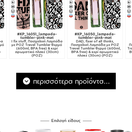
#KP_16051_lampada-
#KP_16050_lampada-
tumbler-pink-mat
tumbler-pink-mat
δα
I fix stuff, Πασχαλινή Λαμπάδα
DAD, fixer of all thinks,
ρμό
με ΡΟΖ Travel Tumbler θερμό
Πασχαλινή Λαμπάδα με ΡΟΖ
Π
(600ml, BPA free) & κερί
Travel Tumbler θερμό (600ml,
Tr
)
αρωματικό πλακέ (30cm)
BPA free) & κερί αρωματικό
B
(ΡΟΖ)
πλακέ (30cm) (ΡΟΖ)
περισσότερα προϊόντα...
Επιλογή είδους