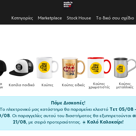
Κατηγορίες
Marketplace
Stock House
Το δικό σου σχέδιο
Κούπες
Κούπες
Δοχεία
Ποδιές
 ειδικές
Τσάντες
χρωματιστές
μεταλλικές
φαγητού
μαγειρική
Πάμε Διακοπές!
Το ηλεκτρονικό μας κατάστημα θα παραμείνει κλειστό
Τετ 05/08 
0/08
. Οι παραγγελίες αυτού του διαστήματος θα εξυπηρετούνται
α
21/08
, με σειρά προτεραιότητας. ☀️
Καλό Καλοκαίρι!