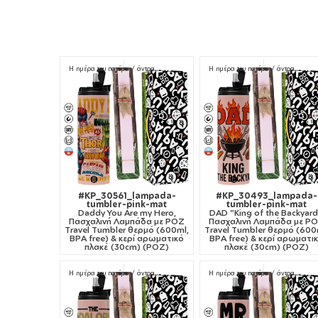
θέση, καθώς και σε τσάντα με έντονη κίνηση, να
παρουσιαστούν διαρροές από το καπάκι.
Η ημέρα του πατέρα / άντρα
Η ημέρα του πατέρα / άντρα
#KP_30561_lampada-
#KP_30493_lampada-
tumbler-pink-mat
tumbler-pink-mat
Daddy You Are my Hero,
DAD "King of the Backyard
Πασχαλινή Λαμπάδα με ΡΟΖ
Πασχαλινή Λαμπάδα με Ρ
Travel Tumbler θερμό (600ml,
Travel Tumbler θερμό (600
BPA free) & κερί αρωματικό
BPA free) & κερί αρωματι
πλακέ (30cm) (ΡΟΖ)
πλακέ (30cm) (ΡΟΖ)
Η ημέρα του πατέρα / άντρα
Η ημέρα του πατέρα / άντρα