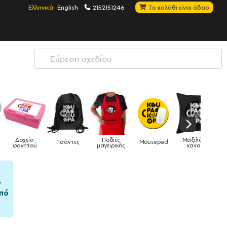
Ελληνικά
English
2152151246
Το καλάθι είναι άδειο
Μαξιλάρια
Mousepad
Phone Holders
Ρολόγια
Βρεφικά
ς
καναπέ
–
πό