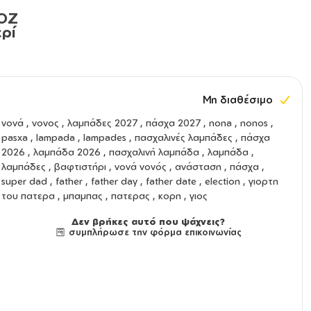
ΡΟΖ
ρί
Μη διαθέσιμο
νονά
,
νονος
,
λαμπάδες 2027
,
πάσχα 2027
,
nona
,
nonos
,
pasxa
,
lampada
,
lampades
,
πασχαλινές λαμπάδες
,
πάσχα
2026
,
λαμπάδα 2026
,
πασχαλινή λαμπάδα
,
λαμπάδα
,
λαμπάδες
,
βαφτιστήρι
,
νονά νονός
,
ανάσταση
,
πάσχα
,
super dad , father , father day , father date , election , γιορτη
του πατερα , μπαμπας , πατερας , κορη , γιος
Δεν βρήκες αυτό που ψάχνεις?
συμπλήρωσε την φόρμα επικοινωνίας