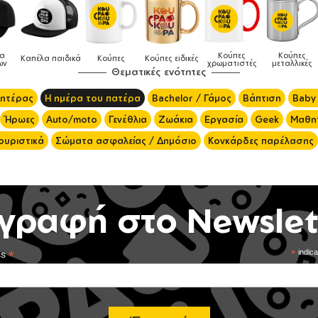
Κούπες
Κούπες
Δοχεία
Ποδιές
 ειδικές
Τσάντες
χρωματιστές
μεταλλικές
φαγητού
μαγειρικ
Θεματικές ενότητες
μητέρας
Η ημέρα του πατέρα
Bachelor / Γάμος
Βάπτιση
Baby
Ήρωες
Auto/moto
Γενέθλια
Ζωάκια
Εργασία
Geek
Μαθητ
ουριστικά
Σώματα ασφαλείας / Δημόσιο
Κονκάρδες παρέλασης
γραφή στο Newslet
*
*
indica
ss