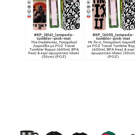
#KP_18161_lampada-
#KP_16055_lampada-
tumbler-pink-mat
tumbler-pink-mat
The Dadalorian, Πασχαλινή
Mr fix it, Πασχαλινή Λαμπά
Λαμπάδα με ΡΟΖ Travel
με ΡΟΖ Travel Tumbler θε
Tumbler θερμό (600ml, BPA
(600ml, BPA free) & κερί
free) & κερί αρωματικό πλακέ
αρωματικό πλακέ (30cm
(30cm) (ΡΟΖ)
(ΡΟΖ)