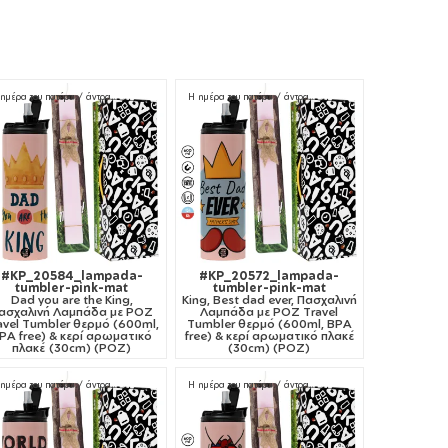
ημέρα του πατέρα / άντρα
Η ημέρα του πατέρα / άντρα
#KP_20584_lampada-
#KP_20572_lampada-
tumbler-pink-mat
tumbler-pink-mat
Dad you are the King,
King, Best dad ever, Πασχαλινή
ασχαλινή Λαμπάδα με ΡΟΖ
Λαμπάδα με ΡΟΖ Travel
avel Tumbler θερμό (600ml,
Tumbler θερμό (600ml, BPA
PA free) & κερί αρωματικό
free) & κερί αρωματικό πλακέ
πλακέ (30cm) (ΡΟΖ)
(30cm) (ΡΟΖ)
ημέρα του πατέρα / άντρα
Η ημέρα του πατέρα / άντρα