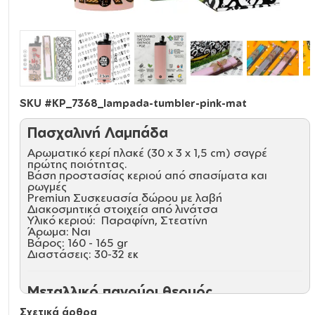
SKU #
KP_7368_lampada-tumbler-pink-mat
Πασχαλινή Λαμπάδα
Αρωματικό κερί πλακέ (30 x 3 x 1,5 cm) σαγρέ
πρώτης ποιότητας.
Βάση προστασίας κεριού από σπασίματα και
ρωγμές
Premiun Συσκευασία δώρου με λαβή
Διακοσμητικά στοιχεία από λινάτσα
Υλικό κεριού: Παραφίνη, Στεατίνη
Άρωμα: Ναι
Βάρος: 160 - 165 gr
Διαστάσεις: 30-32 εκ
Μεταλλικό παγούρι θερμός
Eco friendly ποτήρι θερμό 600ml. Απολαύστε το
Σχετικά άρθρα