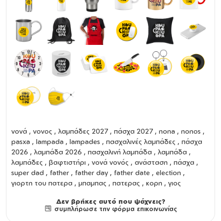
Καθαρισμός και Συντήρηση:
Πριν την πρώτη χρήση και τον καθημερινό καθαρισμό,
πλύνετε με το χέρι με σαπούνι αραιωμένο σε ζεστό
νερό. Κρατήστε το ακάλυπτο και άδειο για την
αποθήκευση, Δεν είναι ασφαλές στο πλυντήριο πιάτων,
Δεν είναι κατάλληλο για φούρνο μικροκυμάτων, Μην
καταψύχετε.
Παρατήρηση
: Τα παγούρια/θερμός με καπάκι που
διαθέτει ανοιγόμενα μέρη (στόμιο ή κουμπί),
προσφέρουν μόνο βασική προστασία από διαρροές
και είναι πιθανό, σε πλάγια ή ανάποδη θέση, καθώς και
σε τσάντα με έντονη κίνηση, να παρουσιαστούν
διαρροές από το καπάκι.
νονά
,
νονος
,
λαμπάδες 2027
,
πάσχα 2027
,
nona
,
nonos
,
pasxa
,
lampada
,
lampades
,
πασχαλινές λαμπάδες
,
πάσχα
2026
,
λαμπάδα 2026
,
πασχαλινή λαμπάδα
,
λαμπάδα
,
λαμπάδες
,
βαφτιστήρι
,
νονά νονός
,
ανάσταση
,
πάσχα
,
super dad , father , father day , father date , election ,
γιορτη του πατερα , μπαμπας , πατερας , κορη , γιος
Δεν βρήκες αυτό που ψάχνεις?
συμπλήρωσε την φόρμα επικοινωνίας