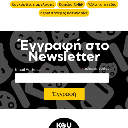
Κονκάρδες παρέλασης
Καπέλα CHEF
'Ολα τα σχέδια
περισσότερες κατηγορίες
Έγγραφή στο
Newsletter
*
*
indicates required
Email Address