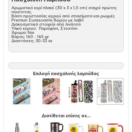
Αρωματικό κερί πλακέ (30 x 3 x 1,5 cm) σαγρέ πρώτης
ποιότητας.
Βάση προστασίας κεριού από σπασίματα και ρωγμές
Premiun Συσκευασία δώρου με λαβή
Διακοσμητικά στοιχεία από λινάτσα
Υλικό κεριού: Παραφίνη, Στεατίνη
Άρωμα: Ναι
Βάρος: 160 - 165 gr
Διαστάσεις: 30-32 εκ
Μεταλλικό παγούρι θερμός
Eco friendly ποτήρι θερμό 600ml. Απολαύστε το
αγαπημένο σας ρόφημα κάθε στιγμή στο μοναδικό
αυτό οικολογικό θερμό. Διατηρεί τη θερμοκρασία για
Επιλογή πασχαλινής λαμπάδας
αρκετές ώρες και είναι κατασκευασμένο από
ανοξείδωτο ατσάλι. Κατάλληλο για ζεστά και κρύα
ροφήματα.
Υλικό
: Ανοξείδωτο ατσάλι, stainless steel
Οικολογικό
: χωρίς BPA, μη τοξικό
Θερμό
: ΝΑΙ
Χωρητικότητα
: 600ml / 20oz
Χρήση
: ΖΕΣΤΑ, ΚΡΥΟ
Καλαμάκι ανοξείδωτο
: ΝΑΙ
Διατίθεται επίσης σε...
Καπάκι
: NAI
Για θήκη αυτοκινήτου
: ΝΑΙ
Όξινα
: ΝΑΙ