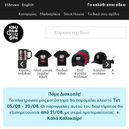
Ελληνικά
English
Το καλάθι είναι άδειο
Κατηγορίες
Marketplace
Stock House
Το δικό σου σχέδιο
ούπες
tshirt unisex
Παιδικό
Drill
Καπέλα
Καπέλα
Κούπες
ξιδιού
regular
tshirt
Καπέλα
ενηλίκων
παιδικά
adult
ενηλίκων
Πάμε Διακοπές!
Το ηλεκτρονικό μας κατάστημα θα παραμείνει κλειστό
Τετ
05/08 – 20/08
. Οι παραγγελίες αυτού του διαστήματος θα
εξυπηρετούνται
από 21/08
, με σειρά προτεραιότητας. ☀️
Καλό Καλοκαίρι!