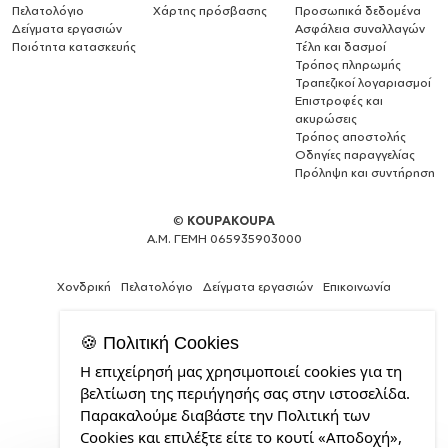
Πελατολόγιο
Χάρτης πρόσβασης
Προσωπικά δεδομένα
Δείγματα εργασιών
Ασφάλεια συναλλαγών
Ποιότητα κατασκευής
Τέλη και δασμοί
Τρόπος πληρωμής
Τραπεζικοί λογαριασμοί
Επιστροφές και
ακυρώσεις
Τρόπος αποστολής
Οδηγίες παραγγελίας
Πρόληψη και συντήρηση
©
KOUPAKOUPA
Α.Μ. ΓΕΜΗ 065935903000
Χονδρική
Πελατολόγιο
Δείγματα εργασιών
Επικοινωνία
🍪 Πολιτική Cookies
Η επιχείρησή μας χρησιμοποιεί cookies για τη
Θέλεις
βελτίωση της περιήγησής σας στην ιστοσελίδα.
και
Παρακαλούμε διαβάστε την Πολιτική των
εσύ
Cookies και επιλέξτε είτε το κουτί «Αποδοχή»,
μια