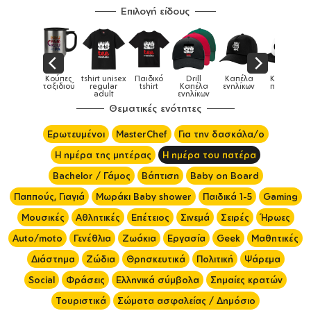
Επιλογή είδους
ούπες
tshirt unisex
Παιδικό
Drill
Καπέλα
Καπέλα
Κούπες
ξιδιού
regular
tshirt
Καπέλα
ενηλίκων
παιδικά
adult
ενηλίκων
Θεματικές ενότητες
Ερωτευμένοι
MasterChef
Για την δασκάλα/ο
Η ημέρα της μητέρας
Η ημέρα του πατέρα
Bachelor / Γάμος
Βάπτιση
Baby on Board
Παππούς, Γιαγιά
Μωράκι Baby shower
Παιδικά 1-5
Gaming
Μουσικές
Αθλητικές
Επέτειος
Σινεμά
Σειρές
Ήρωες
Auto/moto
Γενέθλια
Ζωάκια
Εργασία
Geek
Μαθητικές
Διάστημα
Ζώδια
Θρησκευτικά
Πολιτική
Ψάρεμα
Social
Φράσεις
Ελληνικά σύμβολα
Σημαίες κρατών
Τουριστικά
Σώματα ασφαλείας / Δημόσιο