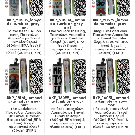
#KP_20585_lampa
#KP_20584_lampa
#KP_20572_lampa
da-tumbler-grey-
da-tumbler-grey-
da-tumbler-grey-
mat
mat
mat
To the best DAD on
Dad you are the King,
King, Best dad ever,
earth, Πασχαλινή
Πασχαλινή Λαμπάδα
Πασχαλινή Λαμπάδα
Λαμπάδα με Travel
με Travel Tumbler
με Travel Tumbler
Tumbler θερμό
θερμό (600ml, BPA
θερμό (600ml, BPA
(600ml, BPA free) &
free) & κερί
free) & κερί
κερί αρωματικό
αρωματικό πλακέ
αρωματικό πλακέ
πλακέ (30cm) (ΓΚΡΙ)
(30cm) (ΓΚΡΙ)
(30cm) (ΓΚΡΙ)
#KP_18161_lampad
#KP_16055_lampad
#KP_16051_lampad
a-tumbler-grey-
a-tumbler-grey-
a-tumbler-grey-
mat
mat
mat
The Dadalorian,
Mr fix it, Πασχαλινή
I fix stuff, Πασχαλινή
Πασχαλινή Λαμπάδα
Λαμπάδα με Travel
Λαμπάδα με Travel
με Travel Tumbler
Tumbler θερμό
Tumbler θερμό
θερμό (600ml, BPA
(600ml, BPA free) &
(600ml, BPA free) &
free) & κερί
κερί αρωματικό
κερί αρωματικό
αρωματικό πλακέ
πλακέ (30cm) (ΓΚΡΙ)
πλακέ (30cm) (ΓΚΡΙ)
(30cm) (ΓΚΡΙ)