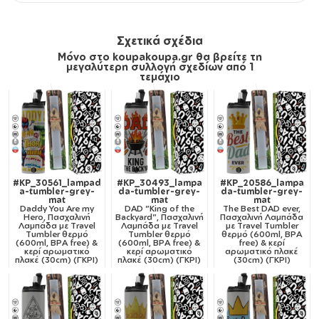
Σχετικά σχέδια
Μόνο στο koupakoupa.gr θα βρείτε τη
μεγαλύτερη συλλογή σχεδίων από 1
τεμάχιο
#KP_30561_lampad
#KP_30493_lampa
#KP_20586_lampa
a-tumbler-grey-
da-tumbler-grey-
da-tumbler-grey-
mat
mat
mat
Daddy You Are my
DAD "King of the
The Best DAD ever,
Hero, Πασχαλινή
Backyard", Πασχαλινή
Πασχαλινή Λαμπάδα
Λαμπάδα με Travel
Λαμπάδα με Travel
με Travel Tumbler
Tumbler θερμό
Tumbler θερμό
θερμό (600ml, BPA
(600ml, BPA free) &
(600ml, BPA free) &
free) & κερί
κερί αρωματικό
κερί αρωματικό
αρωματικό πλακέ
πλακέ (30cm) (ΓΚΡΙ)
πλακέ (30cm) (ΓΚΡΙ)
(30cm) (ΓΚΡΙ)