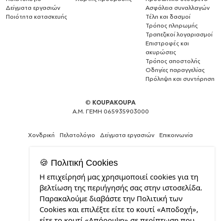
Δείγματα εργασιών
Ασφάλεια συναλλαγών
Ποιότητα κατασκευής
Τέλη και δασμοί
Τρόπος πληρωμής
Τραπεζικοί λογαριασμοί
Επιστροφές και
ακυρώσεις
Τρόπος αποστολής
Οδηγίες παραγγελίας
Πρόληψη και συντήρηση
©
KOUPAKOUPA
Α.Μ. ΓΕΜΗ 065935903000
Χονδρική
Πελατολόγιο
Δείγματα εργασιών
Επικοινωνία
🍪 Πολιτική Cookies
Η επιχείρησή μας χρησιμοποιεί cookies για τη
Expert
βελτίωση της περιήγησής σας στην ιστοσελίδα.
Web
Παρακαλούμε διαβάστε την Πολιτική των
Development
Cookies και επιλέξτε είτε το κουτί «Αποδοχή»,
Services
από
είτε το κουτί «Απόρριψη» σε περίπτωση που