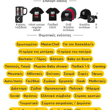
Επιλογή είδους
Παιδικά
Κούπες
tshirt unisex
Παιδικό
Drill
Καπέλα
Καπέλα
αγούρια &
ταξιδιού
regular
tshirt
Καπέλα
ενηλίκων
παιδικά
Κούπες
adult
ενηλίκων
Θεματικές ενότητες
Ερωτευμένοι
MasterChef
Για την δασκάλα/ο
Η ημέρα της μητέρας
Η ημέρα του πατέρα
Bachelor / Γάμος
Βάπτιση
Baby on Board
Παππούς, Γιαγιά
Μωράκι Baby shower
Παιδικά 1-5
Gaming
Μουσικές
Αθλητικές
Επέτειος
Σινεμά
Σειρές
Ήρωες
Auto/moto
Γενέθλια
Ζωάκια
Εργασία
Geek
Μαθητικές
Διάστημα
Ζώδια
Θρησκευτικά
Πολιτική
Ψάρεμα
Social
Φράσεις
Ελληνικά σύμβολα
Σημαίες κρατών
Τουριστικά
Σώματα ασφαλείας / Δημόσιο