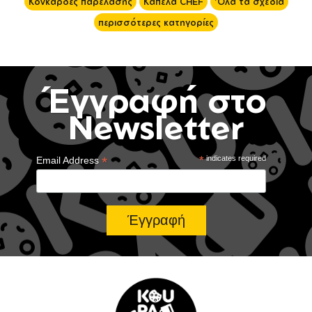
Κονκάρδες παρέλασης
Καπέλα CHEF
'Ολα τα σχέδια
περισσότερες κατηγορίες
Έγγραφή στο
Newsletter
*
*
indicates required
Email Address