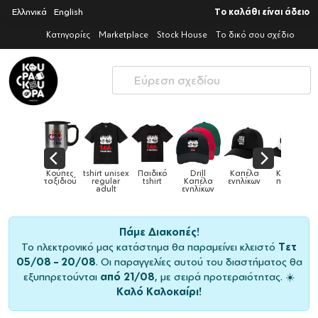
Ελληνικά
English
Το καλάθι είναι άδειο
Κατηγορίες
Marketplace
Stock House
Το δικό σου σχέδιο
Παιδικά
Κούπες
tshirt unisex
Παιδικό
Drill
Καπέλα
Καπέλα
αγούρια &
ταξιδιού
regular
tshirt
Καπέλα
ενηλίκων
παιδικά
Κούπες
adult
ενηλίκων
Πάμε Διακοπές!
Το ηλεκτρονικό μας κατάστημα θα παραμείνει κλειστό
Τετ
05/08 – 20/08
. Οι παραγγελίες αυτού του διαστήματος θα
εξυπηρετούνται
από 21/08
, με σειρά προτεραιότητας. ☀️
Καλό Καλοκαίρι!