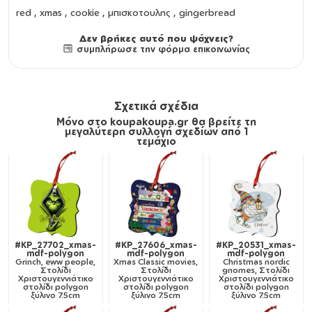
red , xmas , cookie , μπισκοτουλης , gingerbread
Δεν βρήκες αυτό που ψάχνεις?
συμπλήρωσε την φόρμα επικοινωνίας
Σχετικά σχέδια
Μόνο στο koupakoupa.gr θα βρείτε τη
μεγαλύτερη συλλογή σχεδίων από 1
τεμάχιο
#KP_27702_xmas-
#KP_27606_xmas-
#KP_20531_xmas-
mdf-polygon
mdf-polygon
mdf-polygon
Grinch, eww people,
Xmas Classic movies,
Christmas nordic
Στολίδι
Στολίδι
gnomes, Στολίδι
Χριστουγεννιάτικο
Χριστουγεννιάτικο
Χριστουγεννιάτικο
στολίδι polygon
στολίδι polygon
στολίδι polygon
ξύλινο 7.5cm
ξύλινο 7.5cm
ξύλινο 7.5cm