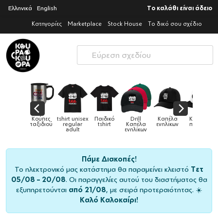
Ελληνικά
English
Το καλάθι είναι άδειο
Κατηγορίες
Marketplace
Stock House
Το δικό σου σχέδιο
Παιδικό
Drill
Καπέλα
Καπέλα
Κούπες
Κούπες
Κούπες
tshirt
Καπέλα
ενηλίκων
παιδικά
ειδικές
χρωματιστ
ενηλίκων
Πάμε Διακοπές!
Το ηλεκτρονικό μας κατάστημα θα παραμείνει κλειστό
Τετ
05/08 – 20/08
. Οι παραγγελίες αυτού του διαστήματος θα
εξυπηρετούνται
από 21/08
, με σειρά προτεραιότητας. ☀️
Καλό Καλοκαίρι!