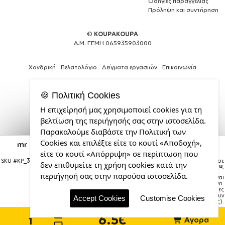
Οδηγίες παραγγελίας
Πρόληψη και συντήρηση
©
KOUPAKOUPA
Α.Μ. ΓΕΜΗ 065935903000
Χονδρική
Πελατολόγιο
Δείγματα εργασιών
Επικοινωνία
🍪 Πολιτική Cookies
Η επιχείρησή μας χρησιμοποιεί cookies για τη
Expert
βελτίωση της περιήγησής σας στην ιστοσελίδα.
Web
Παρακαλούμε διαβάστε την Πολιτική των
Development
Cookies και επιλέξτε είτε το κουτί «Αποδοχή»,
Services
mr gingerbread, Στολίδι Χριστουγεννιάτικη μπάλα
δένδρου Πορτοκαλί 8cm
από
είτε το κουτί «Απόρριψη» σε περίπτωση που
την
SKU #
KP_3724_bauble-orange
Η παραγγελία σας θα παραδοθεί σε
δεν επιθυμείτε τη χρήση cookies κατά την
courier έως την
Τρίτη 18 Αυγούστου
,
CDL.gr
περιήγησή σας στην παρούσα ιστοσελίδα.
Σημείωση:
Η παράδοση στο courier είναι
εκτιμώμενη.
Χρόνος μεταφοράς:
1–3 εργάσιμες
ημέρες (ενδέχεται να υπάρξουν
Accept Cookies
Customise Cookies
καθυστερήσεις).
6.5€
Αγορά