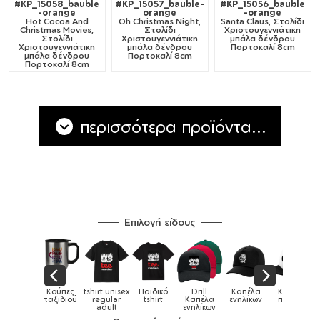
#KP_15058_bauble
#KP_15057_bauble-
#KP_15056_bauble
-orange
orange
-orange
Hot Cocoa And
Oh Christmas Night,
Santa Claus, Στολίδι
Christmas Movies,
Στολίδι
Χριστουγεννιάτικη
Στολίδι
Χριστουγεννιάτικη
μπάλα δένδρου
Χριστουγεννιάτικη
μπάλα δένδρου
Πορτοκαλί 8cm
μπάλα δένδρου
Πορτοκαλί 8cm
Πορτοκαλί 8cm
περισσότερα προϊόντα...
Επιλογή είδους
Παιδικό
Drill
Καπέλα
Καπέλα
Κούπες
Κούπες
Κούπες
tshirt
Καπέλα
ενηλίκων
παιδικά
ειδικές
χρωματιστ
ενηλίκων