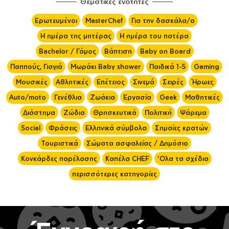
Θεματικές ενότητες
Ερωτευμένοι
MasterChef
Για την δασκάλα/ο
Η ημέρα της μητέρας
Η ημέρα του πατέρα
Bachelor / Γάμος
Βάπτιση
Baby on Board
Παππούς, Γιαγιά
Μωράκι Baby shower
Παιδικά 1-5
Gaming
Μουσικές
Αθλητικές
Επέτειος
Σινεμά
Σειρές
Ήρωες
Auto/moto
Γενέθλια
Ζωάκια
Εργασία
Geek
Μαθητικές
Διάστημα
Ζώδια
Θρησκευτικά
Πολιτική
Ψάρεμα
Social
Φράσεις
Ελληνικά σύμβολα
Σημαίες κρατών
Τουριστικά
Σώματα ασφαλείας / Δημόσιο
Κονκάρδες παρέλασης
Καπέλα CHEF
'Ολα τα σχέδια
περισσότερες κατηγορίες