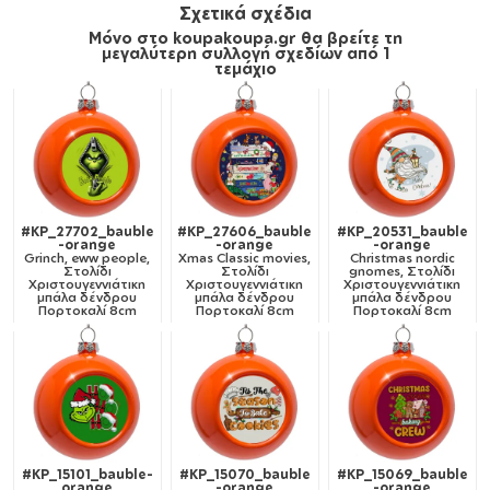
Σχετικά σχέδια
Μόνο στο koupakoupa.gr θα βρείτε τη
μεγαλύτερη συλλογή σχεδίων από 1
τεμάχιο
#KP_27702_bauble
#KP_27606_bauble
#KP_20531_bauble
-orange
-orange
-orange
Grinch, eww people,
Xmas Classic movies,
Christmas nordic
Στολίδι
Στολίδι
gnomes, Στολίδι
Χριστουγεννιάτικη
Χριστουγεννιάτικη
Χριστουγεννιάτικη
μπάλα δένδρου
μπάλα δένδρου
μπάλα δένδρου
Πορτοκαλί 8cm
Πορτοκαλί 8cm
Πορτοκαλί 8cm
#KP_15101_bauble-
#KP_15070_bauble
#KP_15069_bauble
orange
-orange
-orange