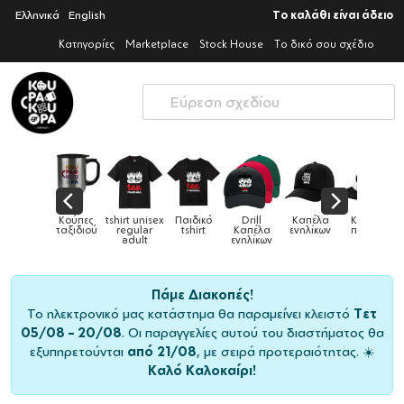
Ελληνικά
English
Το καλάθι είναι άδειο
Κατηγορίες
Marketplace
Stock House
Το δικό σου σχέδιο
Παιδικά
Κούπες
tshirt unisex
Παιδικό
Drill
Καπέλα
Καπέλα
αγούρια &
ταξιδιού
regular
tshirt
Καπέλα
ενηλίκων
παιδικά
Κούπες
adult
ενηλίκων
Πάμε Διακοπές!
Το ηλεκτρονικό μας κατάστημα θα παραμείνει κλειστό
Τετ
05/08 – 20/08
. Οι παραγγελίες αυτού του διαστήματος θα
εξυπηρετούνται
από 21/08
, με σειρά προτεραιότητας. ☀️
Καλό Καλοκαίρι!