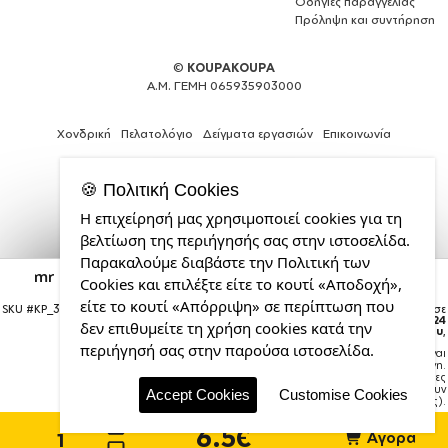
Οδηγίες παραγγελίας
Πρόληψη και συντήρηση
©
KOUPAKOUPA
Α.Μ. ΓΕΜΗ 065935903000
Χονδρική
Πελατολόγιο
Δείγματα εργασιών
Επικοινωνία
🍪 Πολιτική Cookies
Η επιχείρησή μας χρησιμοποιεί cookies για τη
Θέλεις
βελτίωση της περιήγησής σας στην ιστοσελίδα.
και
Παρακαλούμε διαβάστε την Πολιτική των
εσύ
mr gingerbread, Στολίδι Χριστουγεννιάτικη μπάλα
Cookies και επιλέξτε είτε το κουτί «Αποδοχή»,
μια
δένδρου Πράσινο 8cm
επαγγελματική
είτε το κουτί «Απόρριψη» σε περίπτωση που
SKU #
KP_3724_bauble-green
Η παραγγελία σας θα παραδοθεί σε
ιστοσελίδα;
courier έως την
Δευτέρα 24
δεν επιθυμείτε τη χρήση cookies κατά την
Αυγούστου
,
από
περιήγησή σας στην παρούσα ιστοσελίδα.
Σημείωση:
Η παράδοση στο courier είναι
την
εκτιμώμενη.
CDL.gr
Χρόνος μεταφοράς:
1–3 εργάσιμες
ημέρες (ενδέχεται να υπάρξουν
Accept Cookies
Customise Cookies
καθυστερήσεις).
6.5€
Αγορά