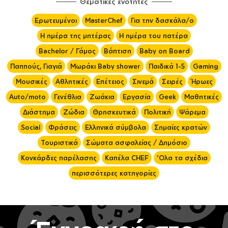
Θεματικές ενότητες
Ερωτευμένοι
MasterChef
Για την δασκάλα/ο
Η ημέρα της μητέρας
Η ημέρα του πατέρα
Bachelor / Γάμος
Βάπτιση
Baby on Board
Παππούς, Γιαγιά
Μωράκι Baby shower
Παιδικά 1-5
Gaming
Μουσικές
Αθλητικές
Επέτειος
Σινεμά
Σειρές
Ήρωες
Auto/moto
Γενέθλια
Ζωάκια
Εργασία
Geek
Μαθητικές
Διάστημα
Ζώδια
Θρησκευτικά
Πολιτική
Ψάρεμα
Social
Φράσεις
Ελληνικά σύμβολα
Σημαίες κρατών
Τουριστικά
Σώματα ασφαλείας / Δημόσιο
Κονκάρδες παρέλασης
Καπέλα CHEF
'Ολα τα σχέδια
περισσότερες κατηγορίες