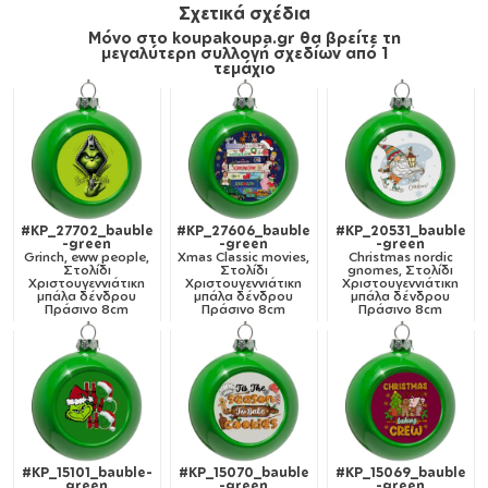
Σχετικά σχέδια
Μόνο στο koupakoupa.gr θα βρείτε τη
μεγαλύτερη συλλογή σχεδίων από 1
τεμάχιο
#KP_27702_bauble
#KP_27606_bauble
#KP_20531_bauble
-green
-green
-green
Grinch, eww people,
Xmas Classic movies,
Christmas nordic
Στολίδι
Στολίδι
gnomes, Στολίδι
Χριστουγεννιάτικη
Χριστουγεννιάτικη
Χριστουγεννιάτικη
μπάλα δένδρου
μπάλα δένδρου
μπάλα δένδρου
Πράσινο 8cm
Πράσινο 8cm
Πράσινο 8cm
#KP_15101_bauble-
#KP_15070_bauble
#KP_15069_bauble
green
-green
-green