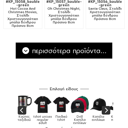
#KP_15058_bauble
#KP_15057_bauble-
#KP_15056_bauble
-green
green
-green
Hot Cocoa And
Oh Christmas Night,
Santa Claus, Στολίδι
Christmas Movies,
Στολίδι
Χριστουγεννιάτικη
Στολίδι
Χριστουγεννιάτικη
μπάλα δένδρου
Χριστουγεννιάτικη
μπάλα δένδρου
Πράσινο 8cm
μπάλα δένδρου
Πράσινο 8cm
Πράσινο 8cm
περισσότερα προϊόντα...
Επιλογή είδους
Παιδικά
Κούπες
tshirt unisex
Παιδικό
Drill
Καπέλα
Καπέλα
αγούρια &
ταξιδιού
regular
tshirt
Καπέλα
ενηλίκων
παιδικά
Κούπες
adult
ενηλίκων