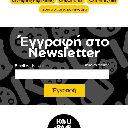
Κονκάρδες παρέλασης
Καπέλα CHEF
'Ολα τα σχέδια
περισσότερες κατηγορίες
Έγγραφή στο
Newsletter
*
*
indicates required
Email Address