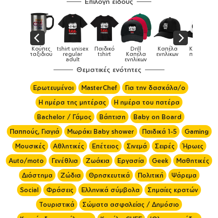
Επιλογή είδους
ιδικά
Κούπες
tshirt unisex
Παιδικό
Drill
Καπέλα
Καπέλα
ούρια &
ταξιδιού
regular
tshirt
Καπέλα
ενηλίκων
παιδικά
ύπες
adult
ενηλίκων
Θεματικές ενότητες
Ερωτευμένοι
MasterChef
Για την δασκάλα/ο
Η ημέρα της μητέρας
Η ημέρα του πατέρα
Bachelor / Γάμος
Βάπτιση
Baby on Board
Παππούς, Γιαγιά
Μωράκι Baby shower
Παιδικά 1-5
Gaming
Μουσικές
Αθλητικές
Επέτειος
Σινεμά
Σειρές
Ήρωες
Auto/moto
Γενέθλια
Ζωάκια
Εργασία
Geek
Μαθητικές
Διάστημα
Ζώδια
Θρησκευτικά
Πολιτική
Ψάρεμα
Social
Φράσεις
Ελληνικά σύμβολα
Σημαίες κρατών
Τουριστικά
Σώματα ασφαλείας / Δημόσιο