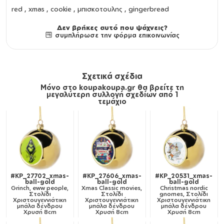
red , xmas , cookie , μπισκοτουλης , gingerbread
Δεν βρήκες αυτό που ψάχνεις?
συμπλήρωσε την φόρμα επικοινωνίας
Σχετικά σχέδια
Μόνο στο koupakoupa.gr θα βρείτε τη
μεγαλύτερη συλλογή σχεδίων από 1
τεμάχιο
#KP_27702_xmas-
#KP_27606_xmas-
#KP_20531_xmas-
ball-gold
ball-gold
ball-gold
Grinch, eww people,
Xmas Classic movies,
Christmas nordic
Στολίδι
Στολίδι
gnomes, Στολίδι
Χριστουγεννιάτικη
Χριστουγεννιάτικη
Χριστουγεννιάτικη
μπάλα δένδρου
μπάλα δένδρου
μπάλα δένδρου
Χρυσή 8cm
Χρυσή 8cm
Χρυσή 8cm