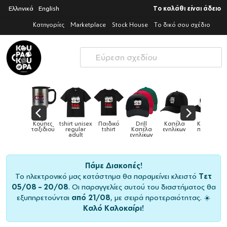
Ελληνικά
English
Το καλάθι είναι άδειο
Κατηγορίες
Marketplace
Stock House
Το δικό σου σχέδιο
ικά
Κούπες
tshirt unisex
Παιδικό
Drill
Καπέλα
Καπέλα
Κο
ρια &
ταξιδιού
regular
tshirt
Καπέλα
ενηλίκων
παιδικά
πες
adult
ενηλίκων
Πάμε Διακοπές!
Το ηλεκτρονικό μας κατάστημα θα παραμείνει κλειστό
Τετ
05/08 – 20/08
. Οι παραγγελίες αυτού του διαστήματος θα
εξυπηρετούνται
από 21/08
, με σειρά προτεραιότητας. ☀️
Καλό Καλοκαίρι!