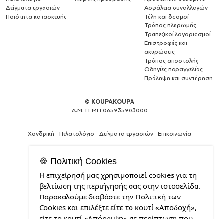
Δείγματα εργασιών
Ασφάλεια συναλλαγών
Ποιότητα κατασκευής
Τέλη και δασμοί
Τρόπος πληρωμής
Τραπεζικοί λογαριασμοί
Επιστροφές και
ακυρώσεις
Τρόπος αποστολής
Οδηγίες παραγγελίας
Πρόληψη και συντήρηση
©
KOUPAKOUPA
Α.Μ. ΓΕΜΗ 065935903000
Χονδρική
Πελατολόγιο
Δείγματα εργασιών
Επικοινωνία
🍪 Πολιτική Cookies
Η επιχείρησή μας χρησιμοποιεί cookies για τη
Θέλεις
βελτίωση της περιήγησής σας στην ιστοσελίδα.
και
Παρακαλούμε διαβάστε την Πολιτική των
εσύ
Cookies και επιλέξτε είτε το κουτί «Αποδοχή»,
μια
επαγγελματική
είτε το κουτί «Απόρριψη» σε περίπτωση που