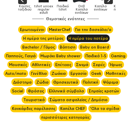
rt unisex
Παιδικό
Drill
Καπέλα
Καπέλα
Κούπες
Κούπες
gular
tshirt
Καπέλα
ενηλίκων
παιδικά
ειδικές
χρ
dult
ενηλίκων
Θεματικές ενότητες
Ερωτευμένοι
MasterChef
Για την δασκάλα/ο
Η ημέρα της μητέρας
Η ημέρα του πατέρα
Bachelor / Γάμος
Βάπτιση
Baby on Board
Παππούς, Γιαγιά
Μωράκι Baby shower
Παιδικά 1-5
Gaming
Μουσικές
Αθλητικές
Επέτειος
Σινεμά
Σειρές
Ήρωες
Auto/moto
Γενέθλια
Ζωάκια
Εργασία
Geek
Μαθητικές
Διάστημα
Ζώδια
Θρησκευτικά
Πολιτική
Ψάρεμα
Social
Φράσεις
Ελληνικά σύμβολα
Σημαίες κρατών
Τουριστικά
Σώματα ασφαλείας / Δημόσιο
Κονκάρδες παρέλασης
Καπέλα CHEF
'Ολα τα σχέδια
περισσότερες κατηγορίες