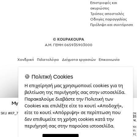
Επιστροφές και
ακυρώσεις
Τρόπος αποστολής
Οδηγίες παραγγελίας
Πρόληψη και συντήρηση
©
KOUPAKOUPA
Α.Μ. ΓΕΜΗ 065935903000
Χονδρική
Πελατολόγιο
Δείγματα εργασιών
Επικοινωνία
🍪 Πολιτική Cookies
Η επιχείρησή μας χρησιμοποιεί cookies για τη
Expert
βελτίωση της περιήγησής σας στην ιστοσελίδα.
Web
Παρακαλούμε διαβάστε την Πολιτική των
Development
My Dad, my Hero!!!, Κούπα καρδιά χερούλι μαύρη,
Cookies και επιλέξτε είτε το κουτί «Αποδοχή»,
Services
κεραμική, 330ml
από
είτε το κουτί «Απόρριψη» σε περίπτωση που
SKU #
KP_7368_mug-black-heart
Η παραγγελία σας θα παραδοθεί σε
την
courier έως την
Δευτέρα 31
δεν επιθυμείτε τη χρήση cookies κατά την
Αυγούστου
,
CDL.gr
περιήγησή σας στην παρούσα ιστοσελίδα.
Σημείωση:
Η παράδοση στο courier είναι
εκτιμώμενη.
Χρόνος μεταφοράς:
1–3 εργάσιμες