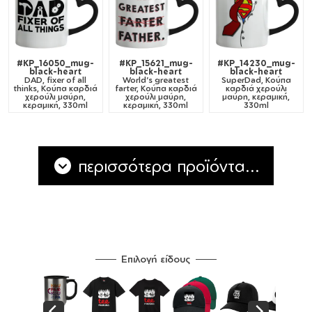
#KP_16050_mug-
#KP_15621_mug-
#KP_14230_mug-
black-heart
black-heart
black-heart
DAD, fixer of all
World's greatest
SuperDad, Κούπα
thinks, Κούπα καρδιά
farter, Κούπα καρδιά
καρδιά χερούλι
χερούλι μαύρη,
χερούλι μαύρη,
μαύρη, κεραμική,
κεραμική, 330ml
κεραμική, 330ml
330ml
περισσότερα προϊόντα...
Επιλογή είδους