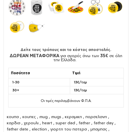
Δείτε τους τρόπους και το κόστος αποστολής.
ΔΩΡΕΑΝ ΜΕΤΑΦΟΡΙΚΑ
για αγορές άνω των
35€
σε όλη
την Ελλάδα.
Ποσότητα
Τιμή
1-30
13€/τεμ
30+
13€/τεμ
Οι τιμές περιλαμβάνουν Φ.Π.Α.
κουπα
,
κουπες
,
mug
,
mugs
,
κεραμικη
,
πορσελανη
,
καρδια
,
χερουλι
,
heart
, super dad , father , father day ,
father date , election , γιορτη του πατερα , μπαμπας ,