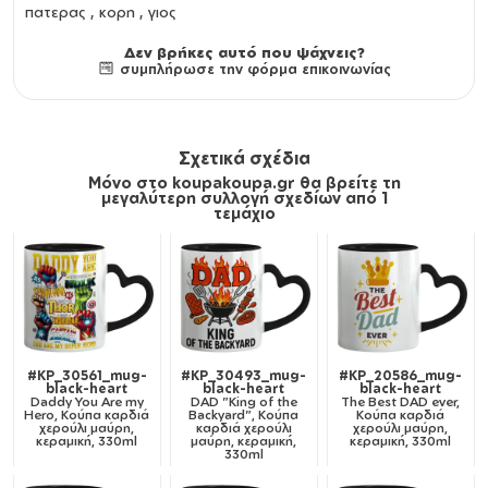
πατερας , κορη , γιος
Δεν βρήκες αυτό που ψάχνεις?
συμπλήρωσε την φόρμα επικοινωνίας
Σχετικά σχέδια
Μόνο στο koupakoupa.gr θα βρείτε τη
μεγαλύτερη συλλογή σχεδίων από 1
τεμάχιο
#KP_30561_mug-
#KP_30493_mug-
#KP_20586_mug-
black-heart
black-heart
black-heart
Daddy You Are my
DAD "King of the
The Best DAD ever,
Hero, Κούπα καρδιά
Backyard", Κούπα
Κούπα καρδιά
χερούλι μαύρη,
καρδιά χερούλι
χερούλι μαύρη,
κεραμική, 330ml
μαύρη, κεραμική,
κεραμική, 330ml
330ml