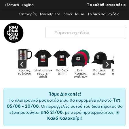
Ελληνικά
English
Το καλάθι είναι άδειο
Κατηγορίες
Marketplace
Stock House
Το δικό σου σχέδιο
 unisex
Παιδικό
Drill
Καπέλα
Καπέλα
Κούπες
Κ
Κούπες
ular
tshirt
Καπέλα
ενηλίκων
παιδικά
ειδικές
χρω
ult
ενηλίκων
Πάμε Διακοπές!
Το ηλεκτρονικό μας κατάστημα θα παραμείνει κλειστό
Τετ
05/08 – 20/08
. Οι παραγγελίες αυτού του διαστήματος θα
εξυπηρετούνται
από 21/08
, με σειρά προτεραιότητας. ☀️
Καλό Καλοκαίρι!