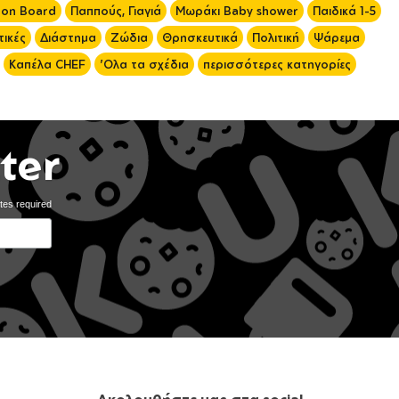
 on Board
Παππούς, Γιαγιά
Μωράκι Baby shower
Παιδικά 1-5
ικές
Διάστημα
Ζώδια
Θρησκευτικά
Πολιτική
Ψάρεμα
Καπέλα CHEF
'Ολα τα σχέδια
περισσότερες κατηγορίες
ter
tes required