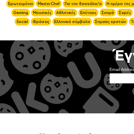
Ερωτευμένοι
MasterChef
Για την δασκάλα/ο
Η ημέρα της 
Gaming
Μουσικές
Αθλητικές
Επέτειος
Σινεμά
Σειρές
Social
Φράσεις
Ελληνικά σύμβολα
Σημαίες κρατών
Τ
Έγ
Email Addre