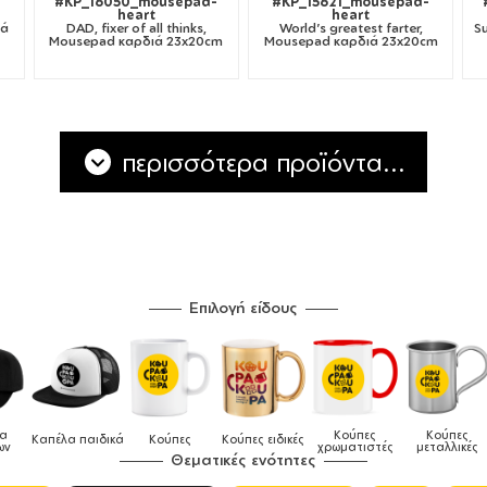
-
#KP_16050_mousepad-
#KP_15621_mousepad-
heart
heart
ιά
DAD, fixer of all thinks,
World's greatest farter,
S
Mousepad καρδιά 23x20cm
Mousepad καρδιά 23x20cm
περισσότερα προϊόντα...
Επιλογή είδους
Κούπες
Κούπες
Δοχεία
Ποδι
ες ειδικές
Τσάντες
χρωματιστές
μεταλλικές
φαγητού
μαγειρ
Θεματικές ενότητες