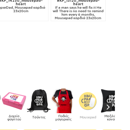
#KP_14230_mousepad-
#KP_13120_mousepad-
heart
heart
uperDad, Mousepad καρδιά
If a man says he will fix it He
23x20cm
will There is no need to remind
him every 6 months,
Mousepad καρδιά 23x20cm
ές
Μαξιλάρια
Mousepad
Phone Holders
Ρολόγια
Βρεφικά
ικής
καναπέ