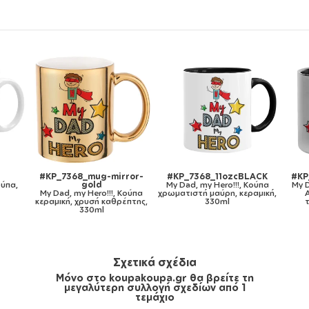
LACK
#KP_7368_metaldouble
#KP_7368_gymbag-bb-
#K
Κούπα
My Dad, my Hero!!!, Κούπα
white
αμική,
Ανοξείδωτη διπλού
My Dad, my Hero!!!, Τσάντα
τοιχώματος 300ml
πλάτης πουγκί GYMBAG
Mous
λευκή, με τσέπη (40x48cm) &
χονδρά κορδόνια
Σχετικά σχέδια
Μόνο στο koupakoupa.gr θα βρείτε τη
μεγαλύτερη συλλογή σχεδίων από 1
τεμάχιο