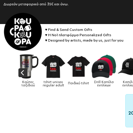
Δωρεάν μεταφορικά από 35€ και άνω.
♥ Find & Send Custom Gifts
♥ Η No1 πλατφόρμα Personalized Gifts
♥ Designed by artists, made by us, just for you
Drill Καπέλα
Καπέλα
Παιδικό tshirt
Καπέλα παιδικά
Κούπες
Κούπ
ενηλίκων
ενηλίκων
2