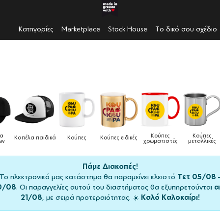
Κατηγορίες
Marketplace
Stock House
Το δικό σου σχέδιο
Κούπες
Κούπες
Δοχεία
Ποδι
ες ειδικές
Τσάντες
χρωματιστές
μεταλλικές
φαγητού
μαγειρ
Πάμε Διακοπές!
Το ηλεκτρονικό μας κατάστημα θα παραμείνει κλειστό
Τετ 05/08 
0/08
. Οι παραγγελίες αυτού του διαστήματος θα εξυπηρετούνται
α
21/08
, με σειρά προτεραιότητας. ☀️
Καλό Καλοκαίρι!