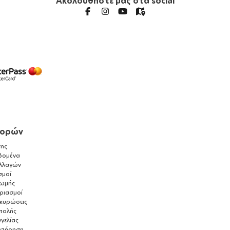
Ακολουθήστε μας στα social
γορών
ης
δομένα
λλαγών
σμοί
ρωμής
αριασμοί
ακυρώσεις
τολής
γελίας
ντήρηση