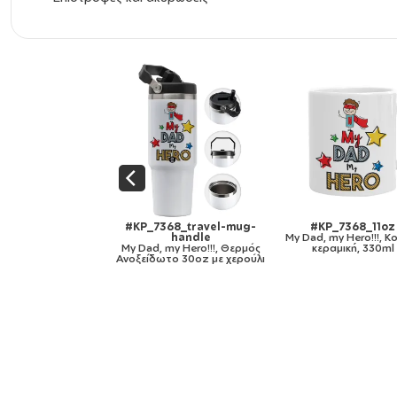
KP_7368_11oz
#KP_7368_mug-mirror-
#KP_7368_11ozcB
 my Hero!!!, Κούπα,
gold
My Dad, my Hero!!!, 
εραμική, 330ml
My Dad, my Hero!!!, Κούπα
χρωματιστή μαύρη, κερ
κεραμική, χρυσή καθρέπτης,
330ml
330ml