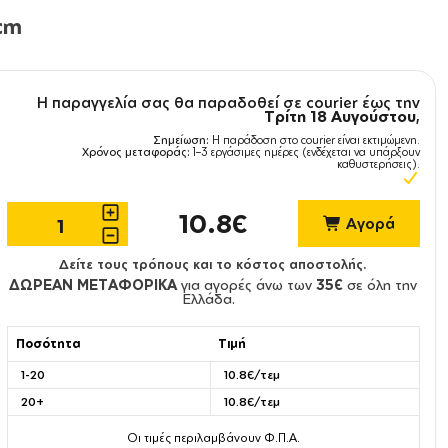
cm
Η παραγγελία σας θα παραδοθεί σε courier έως την
Τρίτη 18 Αυγούστου
,
Σημείωση:
Η παράδοση στο courier είναι εκτιμώμενη.
Χρόνος μεταφοράς:
1–3 εργάσιμες ημέρες (ενδέχεται να υπάρξουν
καθυστερήσεις).
10.8€
Αγορά
Δείτε τους τρόπους και το κόστος αποστολής.
ΔΩΡΕΑΝ ΜΕΤΑΦΟΡΙΚΑ
για αγορές άνω των
35€
σε όλη την
Ελλάδα.
Ποσότητα
Τιμή
1-20
10.8€/τεμ
20+
10.8€/τεμ
Οι τιμές περιλαμβάνουν Φ.Π.Α.