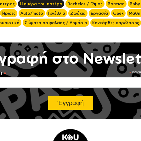
μητέρας
Η ημέρα του πατέρα
Bachelor / Γάμος
Βάπτιση
Baby
Ήρωες
Auto/moto
Γενέθλια
Ζωάκια
Εργασία
Geek
Μαθητ
ουριστικά
Σώματα ασφαλείας / Δημόσιο
Κονκάρδες παρέλασης
γραφή στο Newslet
*
*
indica
ss