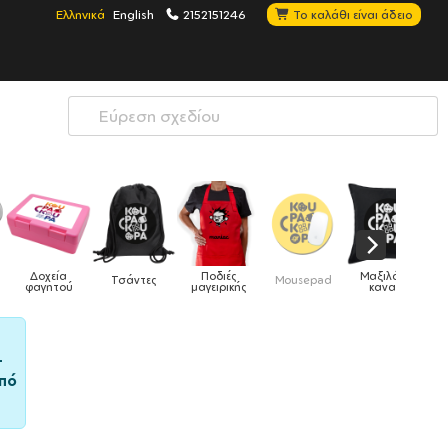
Ελληνικά
English
2152151246
Το καλάθι είναι άδειο
ές
Μαξιλάρια
Mousepad
Phone Holders
Ρολόγια
Βρεφικά
ικής
καναπέ
–
πό