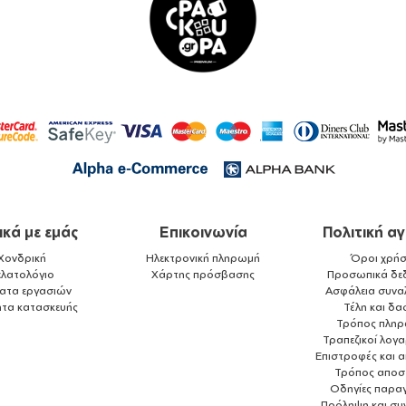
ικά με εμάς
Επικοινωνία
Πολιτική α
Χονδρική
Ηλεκτρονική πληρωμή
Όροι χρήσ
ελατολόγιο
Χάρτης πρόσβασης
Προσωπικά δε
ματα εργασιών
Ασφάλεια συνα
ητα κατασκευής
Τέλη και δα
Τρόπος πλη
Τραπεζικοί λογ
Επιστροφές και 
Τρόπος αποσ
Οδηγίες παραγ
Πρόληψη και συ