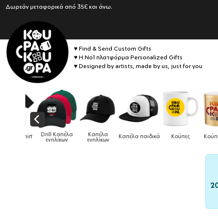
Δωρεάν μεταφορικά από 35€ και άνω.
♥ Find & Send Custom Gifts
♥ Η No1 πλατφόρμα Personalized Gifts
♥ Designed by artists, made by us, just for you
Drill Καπέλα
Καπέλα
κό tshirt
Καπέλα παιδικά
Κούπες
Κούπες ει
ενηλίκων
ενηλίκων
2