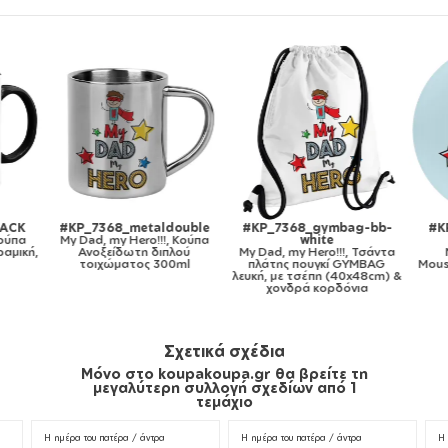
ACK
#KP_7368_metaldouble
#KP_7368_gymbag-bb-
#K
Κούπα
My Dad, my Hero!!!, Κούπα
white
αμική,
Ανοξείδωτη διπλού
My Dad, my Hero!!!, Τσάντα
τοιχώματος 300ml
πλάτης πουγκί GYMBAG
Mous
λευκή, με τσέπη (40x48cm) &
χονδρά κορδόνια
Σχετικά σχέδια
Μόνο στο koupakoupa.gr θα βρείτε τη
μεγαλύτερη συλλογή σχεδίων από 1
τεμάχιο
Η ημέρα του πατέρα / άντρα
Η ημέρα του πατέρα / άντρα
Η 