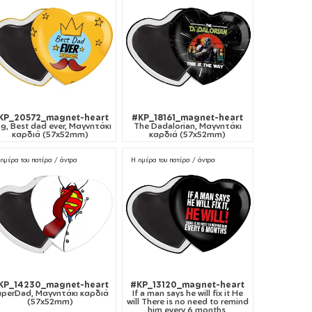
KP_20572_magnet-heart
#KP_18161_magnet-heart
ng, Best dad ever, Μαγνητάκι
The Dadalorian, Μαγνητάκι
καρδιά (57x52mm)
καρδιά (57x52mm)
ημέρα του πατέρα / άντρα
Η ημέρα του πατέρα / άντρα
KP_14230_magnet-heart
#KP_13120_magnet-heart
uperDad, Μαγνητάκι καρδιά
If a man says he will fix it He
(57x52mm)
will There is no need to remind
him every 6 months,