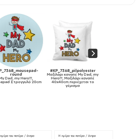
P_7368_mousepad-
#KP_7368_pilpolyester
#KP_7368_popsoc
round
Μαξιλάρι καναπέ
My Dad, my
My Dad, my Hero!!
My Dad, my Hero!!!,
Hero!!!, Μαξιλάρι καναπέ
Holders Stand Μα
epad Στρογγυλό 20cm
40x40cm περιέχεται το
Στήριξης Κινητού 
γέμισμα
ημέρα του πατέρα / άντρα
Η ημέρα του πατέρα / άντρα