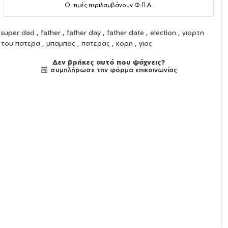
Οι τιμές περιλαμβάνουν Φ.Π.Α.
super dad , father , father day , father date , election , γιορτη
του πατερα , μπαμπας , πατερας , κορη , γιος
Δεν βρήκες αυτό που ψάχνεις?
συμπλήρωσε την φόρμα επικοινωνίας