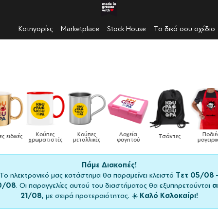
Κατηγορίες
Marketplace
Stock House
Το δικό σου σχέδιο
Κούπες
Κούπες
Δοχεία
Ποδιές
δικές
Τσάντες
χρωματιστές
μεταλλικές
φαγητού
μαγειρικής
Πάμε Διακοπές!
Το ηλεκτρονικό μας κατάστημα θα παραμείνει κλειστό
Τετ 05/08 
0/08
. Οι παραγγελίες αυτού του διαστήματος θα εξυπηρετούνται
α
21/08
, με σειρά προτεραιότητας. ☀️
Καλό Καλοκαίρι!