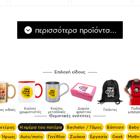
περισσότερα προϊόντα...
Επιλογή είδους
Κούπες
Κούπες
Δοχεία
Ποδιές
δικές
Τσάντες
χρωματιστές
μεταλλικές
φαγητού
μαγειρικής
Θεματικές ενότητες
μητέρας
Η ημέρα του πατέρα
Bachelor / Γάμος
Βάπτιση
Baby
Ήρωες
Auto/moto
Γενέθλια
Ζωάκια
Εργασία
Geek
Μαθητ