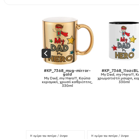
P_7368_11oz
#KP_7368_mug-mirror-
#KP_7368_11ozcBL
 my Hero!!!, Κούπα,
gold
My Dad, my Hero!!!, 
ραμική, 330ml
My Dad, my Hero!!!, Κούπα
χρωματιστή μαύρη, κερ
κεραμική, χρυσή καθρέπτης,
330ml
330ml
Η ημέρα του πατέρα / άντρα
Η ημέρα του πατέρα / άντρα