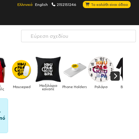
Ελληνικά
English
2152151246
Το καλάθι είναι άδειο
Μαξιλάρια
Mousepad
Phone Holders
Ρολόγια
Βρεφικά
καναπέ
–
πό