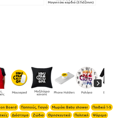
Μαγνητάκι καρδιά (57x52mm)
Μαξιλάρια
Mousepad
Phone Holders
Ρολόγια
Βρεφικά
καναπέ
 on Board
Παππούς, Γιαγιά
Μωράκι Baby shower
Παιδικά 1-5
ικές
Διάστημα
Ζώδια
Θρησκευτικά
Πολιτική
Ψάρεμα