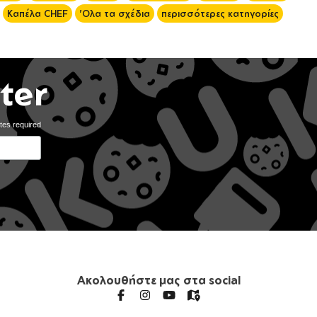
Καπέλα CHEF
'Ολα τα σχέδια
περισσότερες κατηγορίες
ter
tes required
Ακολουθήστε μας στα social