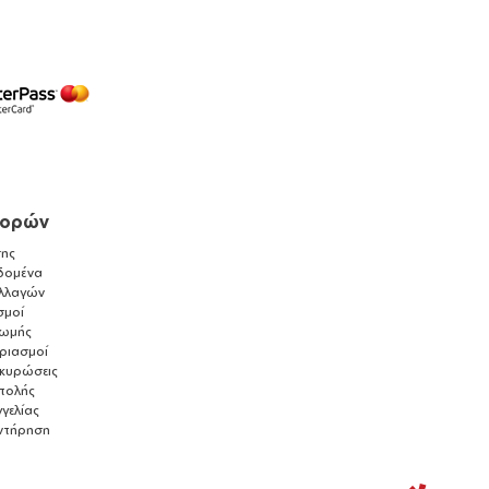
γορών
ης
δομένα
λλαγών
σμοί
ρωμής
αριασμοί
ακυρώσεις
τολής
γελίας
ντήρηση