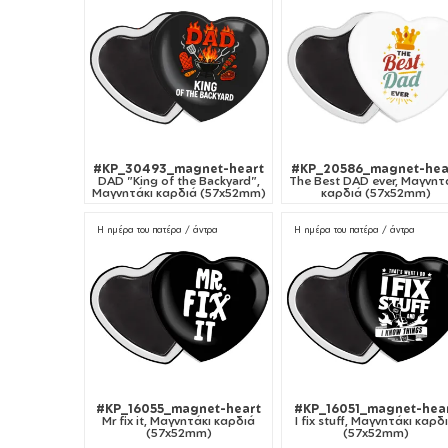
#KP_30493_magnet-heart
#KP_20586_magnet-hea
DAD "King of the Backyard",
The Best DAD ever, Μαγνητ
Μαγνητάκι καρδιά (57x52mm)
καρδιά (57x52mm)
Η ημέρα του πατέρα / άντρα
Η ημέρα του πατέρα / άντρα
#KP_16055_magnet-heart
#KP_16051_magnet-hea
Mr fix it, Μαγνητάκι καρδιά
I fix stuff, Μαγνητάκι καρδ
(57x52mm)
(57x52mm)