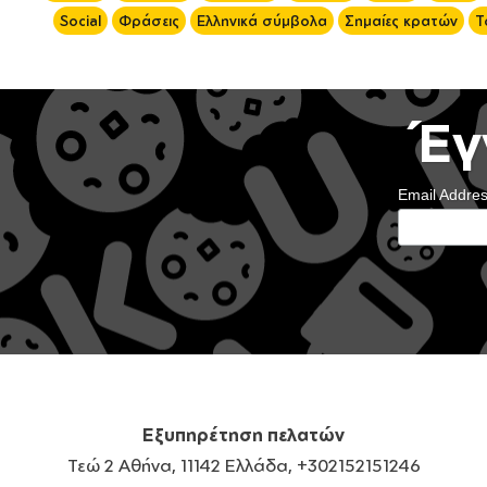
Social
Φράσεις
Ελληνικά σύμβολα
Σημαίες κρατών
Τ
Έγ
Email Addre
Εξυπηρέτηση πελατών
Τεώ 2 Αθήνα, 11142 Ελλάδα, +302152151246