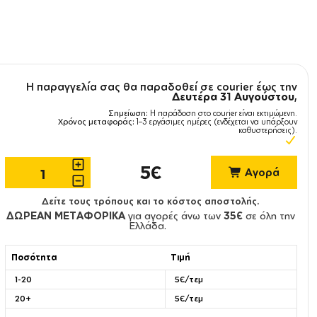
Η παραγγελία σας θα παραδοθεί σε courier έως την
Δευτέρα 31 Αυγούστου
,
Σημείωση:
Η παράδοση στο courier είναι εκτιμώμενη.
Χρόνος μεταφοράς:
1–3 εργάσιμες ημέρες (ενδέχεται να υπάρξουν
καθυστερήσεις).
5€
Αγορά
Δείτε τους τρόπους και το κόστος αποστολής.
ΔΩΡΕΑΝ ΜΕΤΑΦΟΡΙΚΑ
για αγορές άνω των
35€
σε όλη την
Ελλάδα.
Ποσότητα
Τιμή
1-20
5€/τεμ
20+
5€/τεμ