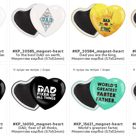
rt
#KP_20585_magnet-heart
#KP_20584_magnet-heart
#
άκι
To the best DAD on earth,
Dad you are the King,
Ki
Μαγνητάκι καρδιά (57x52mm)
Μαγνητάκι καρδιά (57x52mm)
Η ημέρα του πατέρα / άντρα
Η ημέρα του πατέρα / άντρα
Η 
rt
#KP_16050_magnet-heart
#KP_15621_magnet-heart
#
ιά
DAD, fixer of all thinks,
World's greatest farter,
S
Μαγνητάκι καρδιά (57x52mm)
Μαγνητάκι καρδιά (57x52mm)