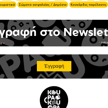
ουριστικά
Σώματα ασφαλείας / Δημόσιο
Κονκάρδες παρέλασης
γραφή στο Newslet
*
*
indica
ss