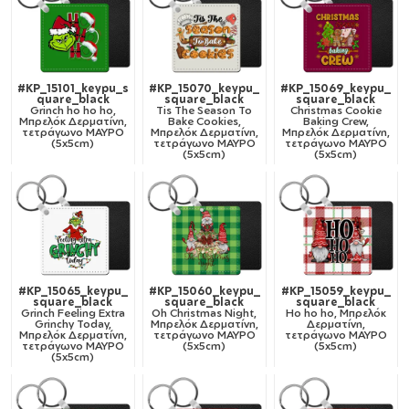
#KP_15101_keypu_s
#KP_15070_keypu_
#KP_15069_keypu_
quare_black
square_black
square_black
Grinch ho ho ho,
Tis The Season To
Christmas Cookie
Μπρελόκ Δερματίνη,
Bake Cookies,
Baking Crew,
τετράγωνο ΜΑΥΡΟ
Μπρελόκ Δερματίνη,
Μπρελόκ Δερματίνη,
(5x5cm)
τετράγωνο ΜΑΥΡΟ
τετράγωνο ΜΑΥΡΟ
(5x5cm)
(5x5cm)
#KP_15065_keypu_
#KP_15060_keypu_
#KP_15059_keypu_
square_black
square_black
square_black
Grinch Feeling Extra
Oh Christmas Night,
Ho ho ho, Μπρελόκ
Grinchy Today,
Μπρελόκ Δερματίνη,
Δερματίνη,
Μπρελόκ Δερματίνη,
τετράγωνο ΜΑΥΡΟ
τετράγωνο ΜΑΥΡΟ
τετράγωνο ΜΑΥΡΟ
(5x5cm)
(5x5cm)
(5x5cm)