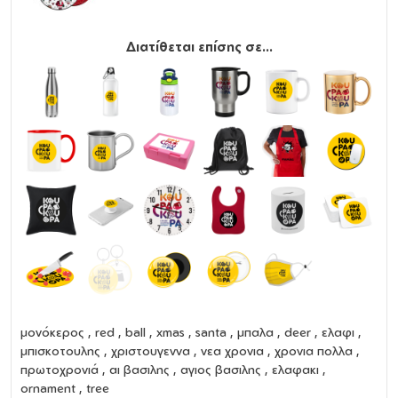
Διατίθεται επίσης σε...
μονόκερος , red , ball , xmas , santa , μπαλα , deer , ελαφι ,
μπισκοτουλης , χριστουγεννα , νεα χρονια , χρονια πολλα ,
πρωτοχρονιά , αι βασιλης , αγιος βασιλης , ελαφακι ,
ornament , tree