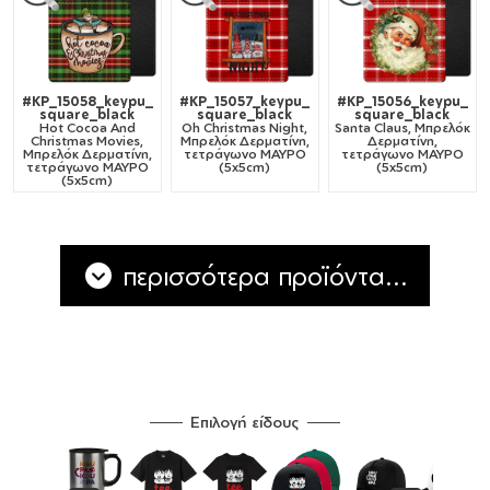
#KP_15058_keypu_
#KP_15057_keypu_
#KP_15056_keypu_
square_black
square_black
square_black
Hot Cocoa And
Oh Christmas Night,
Santa Claus, Μπρελόκ
Christmas Movies,
Μπρελόκ Δερματίνη,
Δερματίνη,
Μπρελόκ Δερματίνη,
τετράγωνο ΜΑΥΡΟ
τετράγωνο ΜΑΥΡΟ
τετράγωνο ΜΑΥΡΟ
(5x5cm)
(5x5cm)
(5x5cm)
περισσότερα προϊόντα...
Επιλογή είδους