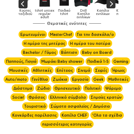
Παιδικά
Κούπες
tshirt unisex
Παιδικό
Drill
Καπέλα
Καπέλα
αγούρια &
ταξιδιού
regular
tshirt
Καπέλα
ενηλίκων
παιδικά
Κούπες
adult
ενηλίκων
Θεματικές ενότητες
Ερωτευμένοι
MasterChef
Για την δασκάλα/ο
Η ημέρα της μητέρας
Η ημέρα του πατέρα
Bachelor / Γάμος
Βάπτιση
Baby on Board
Παππούς, Γιαγιά
Μωράκι Baby shower
Παιδικά 1-5
Gaming
Μουσικές
Αθλητικές
Επέτειος
Σινεμά
Σειρές
Ήρωες
Auto/moto
Γενέθλια
Ζωάκια
Εργασία
Geek
Μαθητικές
Διάστημα
Ζώδια
Θρησκευτικά
Πολιτική
Ψάρεμα
Social
Φράσεις
Ελληνικά σύμβολα
Σημαίες κρατών
Τουριστικά
Σώματα ασφαλείας / Δημόσιο
Κονκάρδες παρέλασης
Καπέλα CHEF
'Ολα τα σχέδια
περισσότερες κατηγορίες