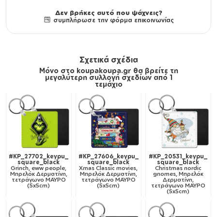
Δεν βρήκες αυτό που ψάχνεις?
συμπλήρωσε την φόρμα επικοινωνίας
Σχετικά σχέδια
Μόνο στο koupakoupa.gr θα βρείτε τη
μεγαλύτερη συλλογή σχεδίων από 1
τεμάχιο
#KP_27702_keypu_
#KP_27606_keypu_
#KP_20531_keypu_
square_black
square_black
square_black
Grinch, eww people,
Xmas Classic movies,
Christmas nordic
Μπρελόκ Δερματίνη,
Μπρελόκ Δερματίνη,
gnomes, Μπρελόκ
τετράγωνο ΜΑΥΡΟ
τετράγωνο ΜΑΥΡΟ
Δερματίνη,
(5x5cm)
(5x5cm)
τετράγωνο ΜΑΥΡΟ
(5x5cm)