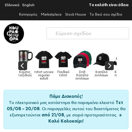
Ελληνικά
English
Το καλάθι είναι άδειο
Κατηγορίες
Marketplace
Stock House
Το δικό σου σχέδιο
Παιδικά
Κούπες
tshirt unisex
Παιδικό
Drill
Καπέλα
Καπέλα
αγούρια &
ταξιδιού
regular
tshirt
Καπέλα
ενηλίκων
παιδικά
Κούπες
adult
ενηλίκων
Πάμε Διακοπές!
Το ηλεκτρονικό μας κατάστημα θα παραμείνει κλειστό
Τετ
05/08 – 20/08
. Οι παραγγελίες αυτού του διαστήματος θα
εξυπηρετούνται
από 21/08
, με σειρά προτεραιότητας. ☀️
Καλό Καλοκαίρι!