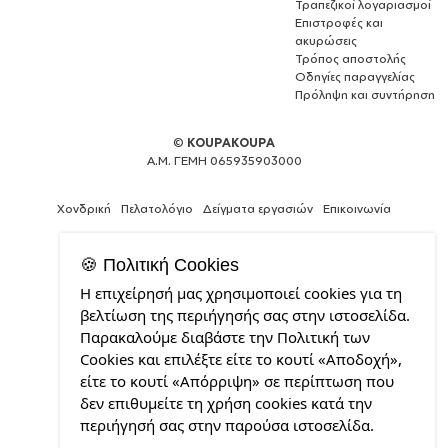
Τραπεζικοί λογαριασμοί
Επιστροφές και
ακυρώσεις
Τρόπος αποστολής
Οδηγίες παραγγελίας
Πρόληψη και συντήρηση
©
KOUPAKOUPA
Α.Μ. ΓΕΜΗ 065935903000
Χονδρική
Πελατολόγιο
Δείγματα εργασιών
Επικοινωνία
🍪 Πολιτική Cookies
Η επιχείρησή μας χρησιμοποιεί cookies για τη
Expert
βελτίωση της περιήγησής σας στην ιστοσελίδα.
Web
Παρακαλούμε διαβάστε την Πολιτική των
Development
Cookies και επιλέξτε είτε το κουτί «Αποδοχή»,
Services
από
είτε το κουτί «Απόρριψη» σε περίπτωση που
την
δεν επιθυμείτε τη χρήση cookies κατά την
CDL.gr
περιήγησή σας στην παρούσα ιστοσελίδα.