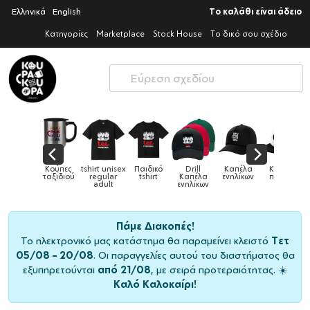
Ελληνικά
English
Το καλάθι είναι άδειο
Κατηγορίες
Marketplace
Stock House
Το δικό σου σχέδιο
rt unisex
Παιδικό
Drill
Καπέλα
Καπέλα
Κούπες
Κούπες
gular
tshirt
Καπέλα
ενηλίκων
παιδικά
ειδικές
χρ
dult
ενηλίκων
Πάμε Διακοπές!
Το ηλεκτρονικό μας κατάστημα θα παραμείνει κλειστό
Τετ
05/08 – 20/08
. Οι παραγγελίες αυτού του διαστήματος θα
εξυπηρετούνται
από 21/08
, με σειρά προτεραιότητας. ☀️
Καλό Καλοκαίρι!