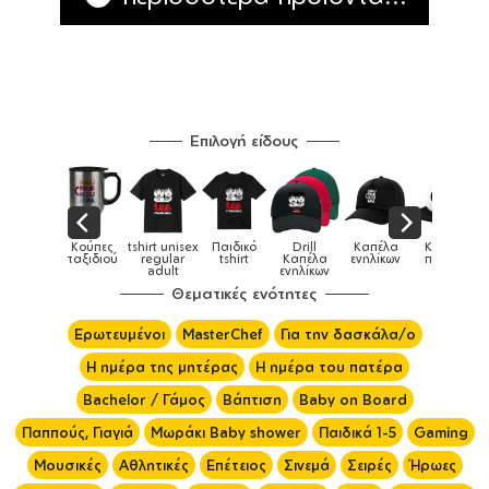
Επιλογή είδους
irt unisex
Παιδικό
Drill
Καπέλα
Καπέλα
Κούπες
Κούπες
regular
tshirt
Καπέλα
ενηλίκων
παιδικά
ειδικές
χ
adult
ενηλίκων
Θεματικές ενότητες
Ερωτευμένοι
MasterChef
Για την δασκάλα/ο
Η ημέρα της μητέρας
Η ημέρα του πατέρα
Bachelor / Γάμος
Βάπτιση
Baby on Board
Παππούς, Γιαγιά
Μωράκι Baby shower
Παιδικά 1-5
Gaming
Μουσικές
Αθλητικές
Επέτειος
Σινεμά
Σειρές
Ήρωες