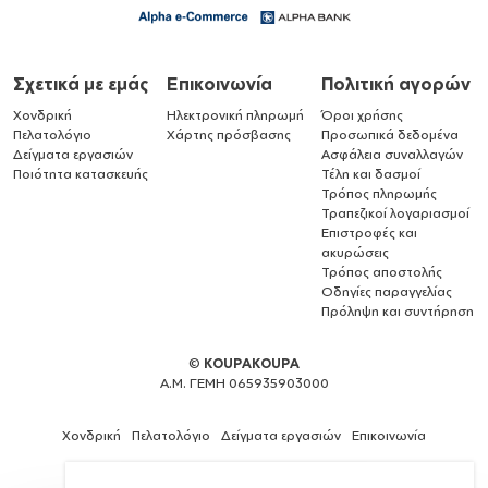
Σχετικά με εμάς
Επικοινωνία
Πολιτική αγορών
Χονδρική
Ηλεκτρονική πληρωμή
Όροι χρήσης
Πελατολόγιο
Χάρτης πρόσβασης
Προσωπικά δεδομένα
Δείγματα εργασιών
Ασφάλεια συναλλαγών
Ποιότητα κατασκευής
Τέλη και δασμοί
Τρόπος πληρωμής
Τραπεζικοί λογαριασμοί
Επιστροφές και
ακυρώσεις
Τρόπος αποστολής
Οδηγίες παραγγελίας
Πρόληψη και συντήρηση
©
KOUPAKOUPA
Α.Μ. ΓΕΜΗ 065935903000
Χονδρική
Πελατολόγιο
Δείγματα εργασιών
Επικοινωνία