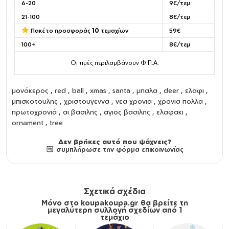
6-20
9€/τεμ
21-100
8€/τεμ
Πακέτο προσφοράς
10
τεμαχίων
59€
100+
8€/τεμ
Οι τιμές περιλαμβάνουν Φ.Π.Α.
μονόκερος , red , ball , xmas , santa , μπαλα , deer , ελαφι ,
μπισκοτουλης , χριστουγεννα , νεα χρονια , χρονια πολλα ,
πρωτοχρονιά , αι βασιλης , αγιος βασιλης , ελαφακι ,
ornament , tree
Δεν βρήκες αυτό που ψάχνεις?
συμπλήρωσε την φόρμα επικοινωνίας
Σχετικά σχέδια
Μόνο στο koupakoupa.gr θα βρείτε τη
μεγαλύτερη συλλογή σχεδίων από 1
τεμάχιο