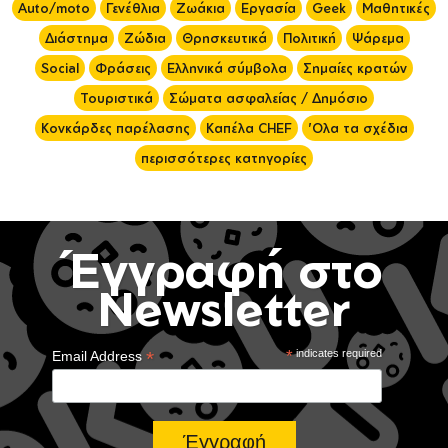
Auto/moto
Γενέθλια
Ζωάκια
Εργασία
Geek
Μαθητικές
Διάστημα
Ζώδια
Θρησκευτικά
Πολιτική
Ψάρεμα
Social
Φράσεις
Ελληνικά σύμβολα
Σημαίες κρατών
Τουριστικά
Σώματα ασφαλείας / Δημόσιο
Κονκάρδες παρέλασης
Καπέλα CHEF
'Ολα τα σχέδια
περισσότερες κατηγορίες
Έγγραφή στο
Newsletter
*
*
indicates required
Email Address