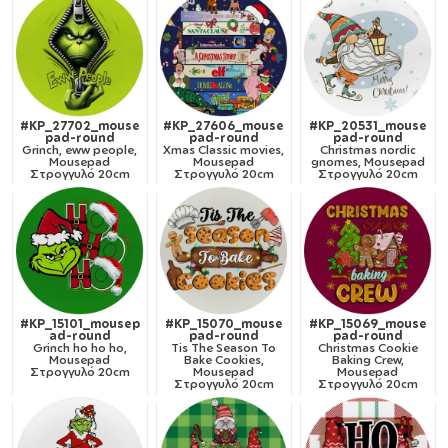
#KP_27702_mouse
#KP_27606_mouse
#KP_20531_mouse
pad-round
pad-round
pad-round
Grinch, eww people,
Xmas Classic movies,
Christmas nordic
Mousepad
Mousepad
gnomes, Mousepad
Στρογγυλό 20cm
Στρογγυλό 20cm
Στρογγυλό 20cm
#KP_15101_mousep
#KP_15070_mouse
#KP_15069_mouse
ad-round
pad-round
pad-round
Grinch ho ho ho,
Tis The Season To
Christmas Cookie
Mousepad
Bake Cookies,
Baking Crew,
Στρογγυλό 20cm
Mousepad
Mousepad
Στρογγυλό 20cm
Στρογγυλό 20cm