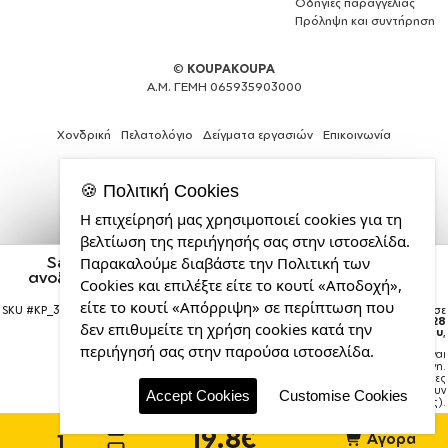
Οδηγίες παραγγελίας
Πρόληψη και συντήρηση
©
KOUPAKOUPA
Α.Μ. ΓΕΜΗ 065935903000
Χονδρική
Πελατολόγιο
Δείγματα εργασιών
Επικοινωνία
🍪 Πολιτική Cookies
Η επιχείρησή μας χρησιμοποιεί cookies για τη
Κατασκευή
βελτίωση της περιήγησής σας στην ιστοσελίδα.
ιστοσελίδων
Santas, Deers & Trees, Παιδικό παγούρι θερμό,
Παρακαλούμε διαβάστε την Πολιτική των
και
ανοξείδωτο, με καλαμάκι ασφαλείας, πράσινο/μπλε
Cookies και επιλέξτε είτε το κουτί «Αποδοχή»,
Web
(350ml)
Design
είτε το κουτί «Απόρριψη» σε περίπτωση που
SKU #
KP_3728_350kidthermo-b
Η παραγγελία σας θα παραδοθεί σε
από
courier έως την
Παρασκευή 28
δεν επιθυμείτε τη χρήση cookies κατά την
Αυγούστου
,
την
περιήγησή σας στην παρούσα ιστοσελίδα.
Σημείωση:
Η παράδοση στο courier είναι
CDL.gr
εκτιμώμενη.
Χρόνος μεταφοράς:
1–3 εργάσιμες
ημέρες (ενδέχεται να υπάρξουν
Accept Cookies
Customise Cookies
καθυστερήσεις).
19.8€
Αγορά