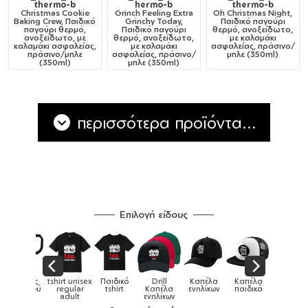
thermo-b
hermo-b
thermo-b
Christmas Cookie
Grinch Feeling Extra
Oh Christmas Night,
Baking Crew, Παιδικό
Grinchy Today,
Παιδικό παγούρι
παγούρι θερμό,
Παιδικό παγούρι
θερμό, ανοξείδωτο,
ανοξείδωτο, με
θερμό, ανοξείδωτο,
με καλαμάκι
καλαμάκι ασφαλείας,
με καλαμάκι
ασφαλείας, πράσινο/
πράσινο/μπλε
ασφαλείας, πράσινο/
μπλε (350ml)
(350ml)
μπλε (350ml)
περισσότερα προϊόντα...
Επιλογή είδους
Παιδικό
Drill
Καπέλα
Καπέλα
Κούπες
Κούπες
Κούπες
tshirt
Καπέλα
ενηλίκων
παιδικά
ειδικές
χρωματιστ
ενηλίκων