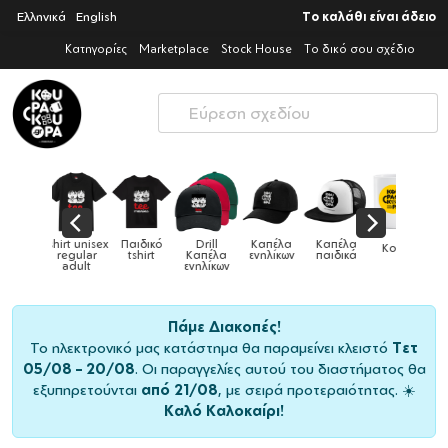
Ελληνικά
English
Το καλάθι είναι άδειο
Κατηγορίες
Marketplace
Stock House
Το δικό σου σχέδιο
Παιδικό
Drill
Καπέλα
Καπέλα
Κούπες
Κούπες
Κούπες
tshirt
Καπέλα
ενηλίκων
παιδικά
ειδικές
χρωματιστέ
ενηλίκων
Πάμε Διακοπές!
Το ηλεκτρονικό μας κατάστημα θα παραμείνει κλειστό
Τετ
05/08 – 20/08
. Οι παραγγελίες αυτού του διαστήματος θα
εξυπηρετούνται
από 21/08
, με σειρά προτεραιότητας. ☀️
Καλό Καλοκαίρι!