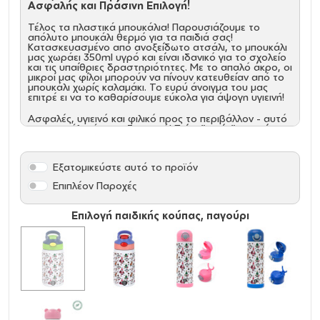
Ασφαλής και Πράσινη Επιλογή!
Τέλος τα πλαστικά μπουκάλια! Παρουσιάζουμε το
απόλυτο μπουκάλι θερμό για τα παιδιά σας!
Κατασκευασμένο από ανοξείδωτο ατσάλι, το μπουκάλι
μας χωράει 350ml υγρό και είναι ιδανικό για το σχολείο
και τις υπαίθριες δραστηριότητες. Με το απαλό άκρο, οι
μικροί μας φίλοι μπορούν να πίνουν κατευθείαν από το
μπουκάλι χωρίς καλαμάκι. Το ευρύ άνοιγμα του μας
επιτρέ ει να το καθαρίσουμε εύκολα για άψογη υγιεινή!
Ασφαλές, υγιεινό και φιλικό προς το περιβάλλον - αυτό
το μπουκάλι κάνει τη διαφορά! Πείτε "αντίο" στα μίας
χρήσης πλαστικά και υποστηρίξτε το περιβάλλον με την
επιλογή σας. Λαβή για εύκολη μεταφορά, καπάκι
βιδωτό για ασφάλεια και λαβή για άνετο κράτημα.
Εξατομικεύστε αυτό το προϊόν
Επίσης, το μπουκάλι μας είναι BPA FREE, διατηρεί το
πόσιμο δροσερό και δροσιστικό έξω από το ψυγείο.
Επιπλέον Παροχές
Κάντε την πράσινη επιλογή για τα παιδιά σας!
Προμηθευτείτε το δικό σας ανοξείδωτο θερμό
Επιλογή παιδικής κούπας, παγούρι
μπουκάλι τώρα!
Χωρητικότητα: 350ml
Υλικό: Ανοξείδωτο ατσάλι
Τύπος: Θερμός
Καλαμάκι: ΝΑΙ
BPA FREE
Καπάκι βιδωτό: ΝΑΙ
Λαβή: ΝΑΙ
Διαστάσεις: Υ: 18cm Διάμετρος: 7,3cm