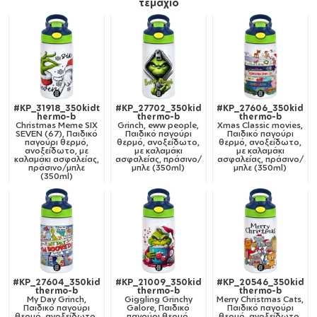
τεμάχιο
#KP_31918_350kidt
#KP_27702_350kid
#KP_27606_350kid
hermo-b
thermo-b
thermo-b
Christmas Meme SIX
Grinch, eww people,
Xmas Classic movies,
SEVEN (67), Παιδικό
Παιδικό παγούρι
Παιδικό παγούρι
παγούρι θερμό,
θερμό, ανοξείδωτο,
θερμό, ανοξείδωτο,
ανοξείδωτο, με
με καλαμάκι
με καλαμάκι
καλαμάκι ασφαλείας,
ασφαλείας, πράσινο/
ασφαλείας, πράσινο/
πράσινο/μπλε
μπλε (350ml)
μπλε (350ml)
(350ml)
#KP_27604_350kid
#KP_21009_350kid
#KP_20546_350kid
thermo-b
thermo-b
thermo-b
My Day Grinch,
Giggling Grinchy
Merry Christmas Cats,
Παιδικό παγούρι
Galore, Παιδικό
Παιδικό παγούρι
θερμό, ανοξείδωτο,
παγούρι θερμό,
θερμό, ανοξείδωτο,