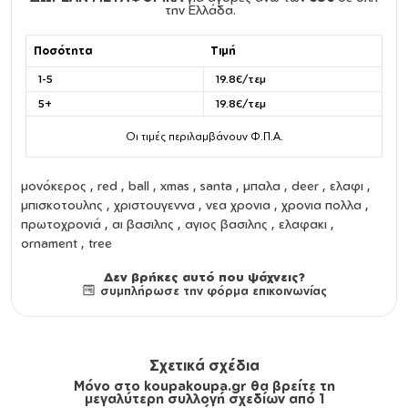
την Ελλάδα.
Ποσότητα
Τιμή
1-5
19.8€/τεμ
5+
19.8€/τεμ
Οι τιμές περιλαμβάνουν Φ.Π.Α.
μονόκερος , red , ball , xmas , santa , μπαλα , deer , ελαφι ,
μπισκοτουλης , χριστουγεννα , νεα χρονια , χρονια πολλα ,
πρωτοχρονιά , αι βασιλης , αγιος βασιλης , ελαφακι ,
ornament , tree
Δεν βρήκες αυτό που ψάχνεις?
συμπλήρωσε την φόρμα επικοινωνίας
Σχετικά σχέδια
Μόνο στο koupakoupa.gr θα βρείτε τη
μεγαλύτερη συλλογή σχεδίων από 1