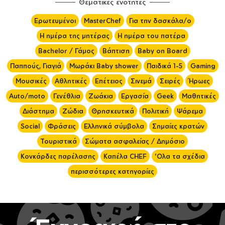
Θεματικές ενότητες
Ερωτευμένοι
MasterChef
Για την δασκάλα/ο
Η ημέρα της μητέρας
Η ημέρα του πατέρα
Bachelor / Γάμος
Βάπτιση
Baby on Board
Παππούς, Γιαγιά
Μωράκι Baby shower
Παιδικά 1-5
Gaming
Μουσικές
Αθλητικές
Επέτειος
Σινεμά
Σειρές
Ήρωες
Auto/moto
Γενέθλια
Ζωάκια
Εργασία
Geek
Μαθητικές
Διάστημα
Ζώδια
Θρησκευτικά
Πολιτική
Ψάρεμα
Social
Φράσεις
Ελληνικά σύμβολα
Σημαίες κρατών
Τουριστικά
Σώματα ασφαλείας / Δημόσιο
Κονκάρδες παρέλασης
Καπέλα CHEF
'Ολα τα σχέδια
περισσότερες κατηγορίες