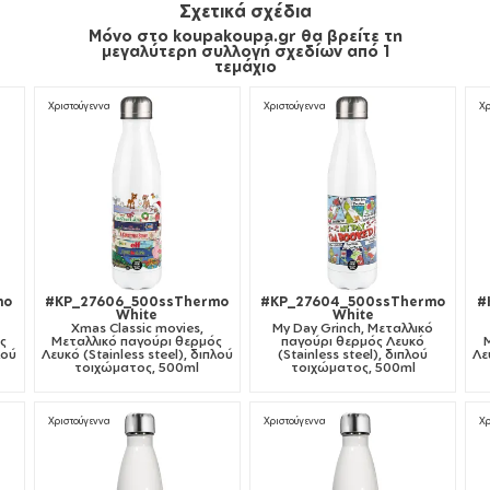
Σχετικά σχέδια
Μόνο στο koupakoupa.gr θα βρείτε τη
μεγαλύτερη συλλογή σχεδίων από 1
τεμάχιο
Χριστούγεννα
Χριστούγεννα
Χρ
mo
#KP_27606_500ssThermo
#KP_27604_500ssThermo
#
White
White
Xmas Classic movies,
My Day Grinch, Μεταλλικό
ς
Μεταλλικό παγούρι θερμός
παγούρι θερμός Λευκό
λού
Λευκό (Stainless steel), διπλού
(Stainless steel), διπλού
Λε
τοιχώματος, 500ml
τοιχώματος, 500ml
Χριστούγεννα
Χριστούγεννα
Χρ