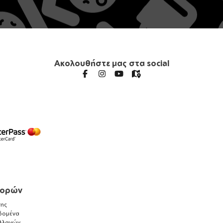
Ακολουθήστε μας στα social
γορών
ης
δομένα
λλαγών