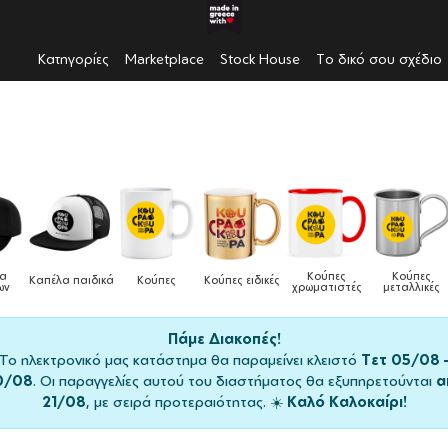
Κατηγορίες
Marketplace
Stock House
Το δικό σου σχέδιο
Κούπες
Κούπες
Δοχεία
Ποδιές
δικές
Τσάντες
χρωματιστές
μεταλλικές
φαγητού
μαγειρικής
Πάμε Διακοπές!
Το ηλεκτρονικό μας κατάστημα θα παραμείνει κλειστό
Τετ 05/08 
0/08
. Οι παραγγελίες αυτού του διαστήματος θα εξυπηρετούνται
α
21/08
, με σειρά προτεραιότητας. ☀️
Καλό Καλοκαίρι!