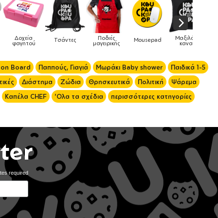
Μαξιλάρια
Mousepad
Phone Holders
Ρολόγια
Βρεφικά
καναπέ
 on Board
Παππούς, Γιαγιά
Μωράκι Baby shower
Παιδικά 1-5
ικές
Διάστημα
Ζώδια
Θρησκευτικά
Πολιτική
Ψάρεμα
Καπέλα CHEF
'Ολα τα σχέδια
περισσότερες κατηγορίες
ter
tes required