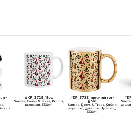
ror-
#KP_3728_11ozcBLACK
#KP_3728_metaldouble
#KP
Santas, Deers & Trees, Κούπα
Santas, Deers & Trees, Κούπα
 Κούπα
χρωματιστή μαύρη, κεραμική,
Ανοξείδωτη διπλού
Sa
έπτης,
330ml
τοιχώματος 300ml
Τσ
GYM
(