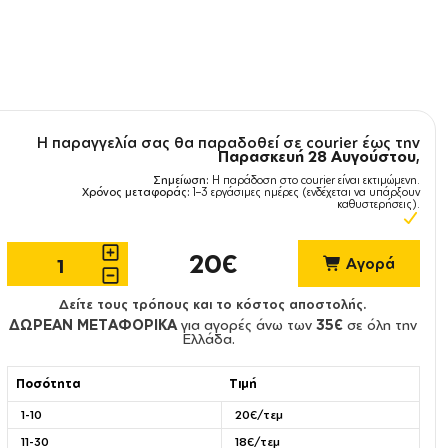
Η παραγγελία σας θα παραδοθεί σε courier έως την
Παρασκευή 28 Αυγούστου
,
Σημείωση:
Η παράδοση στο courier είναι εκτιμώμενη.
Χρόνος μεταφοράς:
1–3 εργάσιμες ημέρες (ενδέχεται να υπάρξουν
καθυστερήσεις).
20€
Αγορά
Δείτε τους τρόπους και το κόστος αποστολής.
ΔΩΡΕΑΝ ΜΕΤΑΦΟΡΙΚΑ
για αγορές άνω των
35€
σε όλη την
Ελλάδα.
Ποσότητα
Τιμή
1-10
20€/τεμ
11-30
18€/τεμ