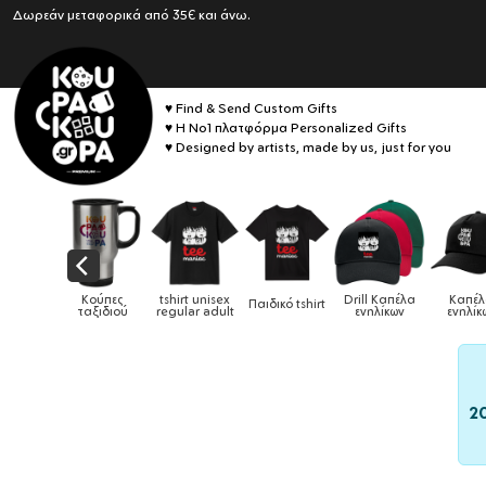
Δωρεάν μεταφορικά από 35€ και άνω.
♥ Find & Send Custom Gifts
♥ Η No1 πλατφόρμα Personalized Gifts
♥ Designed by artists, made by us, just for you
Drill Καπέλα
Καπέλα
κό tshirt
Καπέλα παιδικά
Κούπες
Κούπες ει
ενηλίκων
ενηλίκων
2