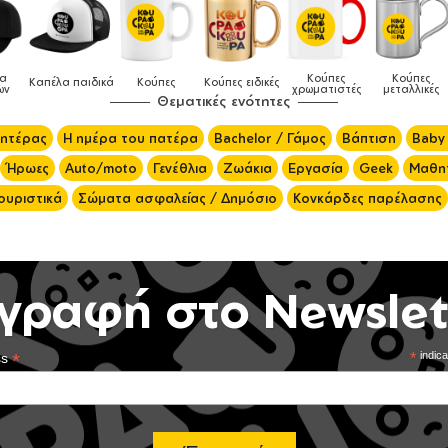
Κούπες
Κούπες
Δοχεία
Ποδιές
δικές
Τσάντες
χρωματιστές
μεταλλικές
φαγητού
μαγειρικής
Θεματικές ενότητες
μητέρας
Η ημέρα του πατέρα
Bachelor / Γάμος
Βάπτιση
Baby
Ήρωες
Auto/moto
Γενέθλια
Ζωάκια
Εργασία
Geek
Μαθητ
ουριστικά
Σώματα ασφαλείας / Δημόσιο
Κονκάρδες παρέλασης
γραφή στο Newslet
*
*
indica
ss