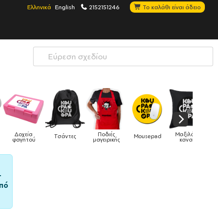
Ελληνικά
English
2152151246
Το καλάθι είναι άδειο
Μαξιλάρια
Mousepad
Phone Holders
Ρολόγια
Βρεφικά
καναπέ
–
πό