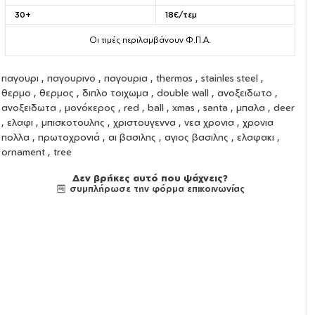
30+
18€/τεμ
Οι τιμές περιλαμβάνουν Φ.Π.Α.
παγουρι
,
παγουρινο
,
παγουρια
,
thermos
,
stainles steel
,
θερμο
,
θερμος
,
διπλο τοιχωμα
,
double wall
,
ανοξειδωτο
,
ανοξειδωτα
, μονόκερος , red , ball , xmas , santa , μπαλα , deer
, ελαφι , μπισκοτουλης , χριστουγεννα , νεα χρονια , χρονια
πολλα , πρωτοχρονιά , αι βασιλης , αγιος βασιλης , ελαφακι ,
ornament , tree
Δεν βρήκες αυτό που ψάχνεις?
συμπλήρωσε την φόρμα επικοινωνίας