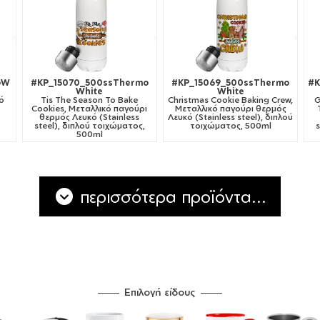
oW
#KP_15070_500ssThermo
#KP_15069_500ssThermo
#K
White
White
κό
Tis The Season To Bake
Christmas Cookie Baking Crew,
G
Cookies, Μεταλλικό παγούρι
Μεταλλικό παγούρι θερμός
θερμός Λευκό (Stainless
Λευκό (Stainless steel), διπλού
steel), διπλού τοιχώματος,
τοιχώματος, 500ml
500ml
περισσότερα προϊόντα...
Επιλογή είδους