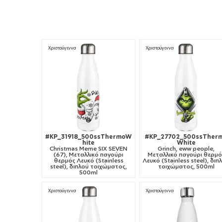
Βιδωτό καπάκι με αεροστεγές και χωρίς διαρροές
κλείσιμο
Ανακυκλώσιμο
Χριστούγεννα
Χριστούγεννα
#KP_31918_500ssThermoW
#KP_27702_500ssTher
hite
White
Christmas Meme SIX SEVEN
Grinch, eww people,
(67), Μεταλλικό παγούρι
Μεταλλικό παγούρι θερμό
θερμός Λευκό (Stainless
Λευκό (Stainless steel), διπ
steel), διπλού τοιχώματος,
τοιχώματος, 500ml
500ml
Χριστούγεννα
Χριστούγεννα