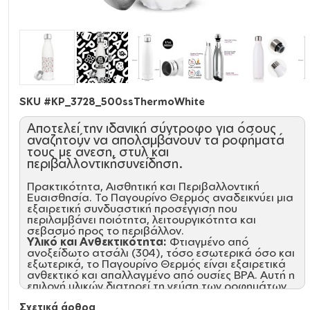
SKU #
KP_3728_500ssThermoWhite
Αποτελεί την ιδανική σύντροφο για όσους
αναζητούν να απολαμβάνουν τα ροφήματά
τους με άνεση, στυλ και
περιβαλλοντικήσυνείδηση.
Πρακτικότητα, Αισθητική και Περιβαλλοντική
Ευαισθησία. Το Παγουρίνο Θερμός αναδεικνύει μια
εξαιρετική συνδυαστική προσέγγιση που
περιλαμβάνει ποιότητα, λειτουργικότητα και
σεβασμό προς το περιβάλλον.
Υλικό και Ανθεκτικότητα:
Φτιαγμένο από
ανοξείδωτο ατσάλι (304), τόσο εσωτερικά όσο και
εξωτερικά, το Παγουρίνο Θερμός είναι εξαιρετικά
ανθεκτικό και απαλλαγμένο από ουσίες BPA. Αυτή η
επιλογή υλικών διατηρεί τη γεύση των ροφημάτων
αναλλοίωτη και εξασφαλίζει μακροχρόνια
Σχετικά άρθρα
αξιοπιστία.\