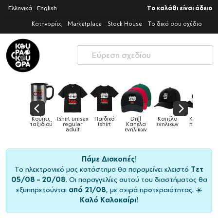
Ελληνικά
English
Το καλάθι είναι άδειο
Κατηγορίες
Marketplace
Stock House
Το δικό σου σχέδιο
ex
Παιδικό
Drill
Καπέλα
Καπέλα
Κούπες
Κούπε
Κούπες
tshirt
Καπέλα
ενηλίκων
παιδικά
ειδικές
χρωματισ
ενηλίκων
Πάμε Διακοπές!
Το ηλεκτρονικό μας κατάστημα θα παραμείνει κλειστό
Τετ
05/08 – 20/08
. Οι παραγγελίες αυτού του διαστήματος θα
εξυπηρετούνται
από 21/08
, με σειρά προτεραιότητας. ☀️
Καλό Καλοκαίρι!