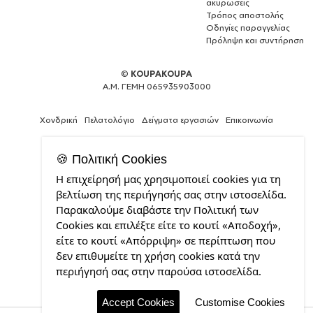
ακυρώσεις
Τρόπος αποστολής
Οδηγίες παραγγελίας
Πρόληψη και συντήρηση
©
KOUPAKOUPA
Α.Μ. ΓΕΜΗ 065935903000
Χονδρική
Πελατολόγιο
Δείγματα εργασιών
Επικοινωνία
🍪 Πολιτική Cookies
Η επιχείρησή μας χρησιμοποιεί cookies για τη
Web
βελτίωση της περιήγησής σας στην ιστοσελίδα.
Design,
Παρακαλούμε διαβάστε την Πολιτική των
Social
Cookies και επιλέξτε είτε το κουτί «Αποδοχή»,
Media
&
είτε το κουτί «Απόρριψη» σε περίπτωση που
SEO
δεν επιθυμείτε τη χρήση cookies κατά την
Agency
περιήγησή σας στην παρούσα ιστοσελίδα.
από
την
CDL.gr
Accept Cookies
Customise Cookies