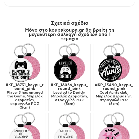
Σχετικά σχέδια
Μόνο στο koupakoupa.gr θα βρείτε τη
μεγαλύτερη συλλογή σχεδίων από 1
τεμάχιο
#KP_18731_keypu_r
#KP_16056_keypu_
#KP_13490_keypu_
ound_pink
round_pink
round_pink
Player 3 has entered
Leveled to Daddy,
Cool Aunts club,
the Game, Μπρελόκ
Μπρελόκ Δερματίνη,
Μπρελόκ Δερματίνη,
Δερματίνη,
στρογγυλό ΡΟΖ
στρογγυλό ΡΟΖ
στρογγυλό ΡΟΖ
(5cm)
(5cm)
(5cm)