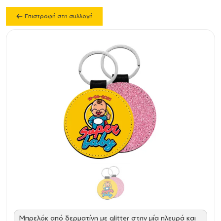
Επιστροφή στη συλλογή
Mπρελόκ από δερματίνη με glitter στην μία πλευρά και