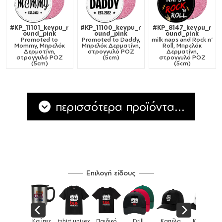
#KP_11101_keypu_r
#KP_11100_keypu_r
#KP_8147_keypu_r
ound_pink
ound_pink
ound_pink
Promoted to
Promoted to Daddy,
milk naps and Rock n'
Mommy, Μπρελόκ
Μπρελόκ Δερματίνη,
Roll, Μπρελόκ
Δερματίνη,
στρογγυλό ΡΟΖ
Δερματίνη,
στρογγυλό ΡΟΖ
(5cm)
στρογγυλό ΡΟΖ
(5cm)
(5cm)
περισσότερα προϊόντα...
Επιλογή είδους
ex
Παιδικό
Drill
Καπέλα
Καπέλα
Κούπες
Κούπε