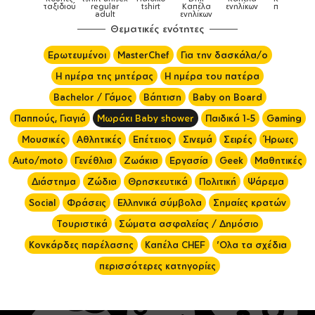
Κούπες
tshirt
Καπέλα
ενηλίκων
παιδικά
ειδικές
χρωματι
ενηλίκων
Θεματικές ενότητες
Ερωτευμένοι
MasterChef
Για την δασκάλα/ο
Η ημέρα της μητέρας
Η ημέρα του πατέρα
Bachelor / Γάμος
Βάπτιση
Baby on Board
Παππούς, Γιαγιά
Μωράκι Baby shower
Παιδικά 1-5
Gaming
Μουσικές
Αθλητικές
Επέτειος
Σινεμά
Σειρές
Ήρωες
Auto/moto
Γενέθλια
Ζωάκια
Εργασία
Geek
Μαθητικές
Διάστημα
Ζώδια
Θρησκευτικά
Πολιτική
Ψάρεμα
Social
Φράσεις
Ελληνικά σύμβολα
Σημαίες κρατών
Τουριστικά
Σώματα ασφαλείας / Δημόσιο
Κονκάρδες παρέλασης
Καπέλα CHEF
'Ολα τα σχέδια
περισσότερες κατηγορίες