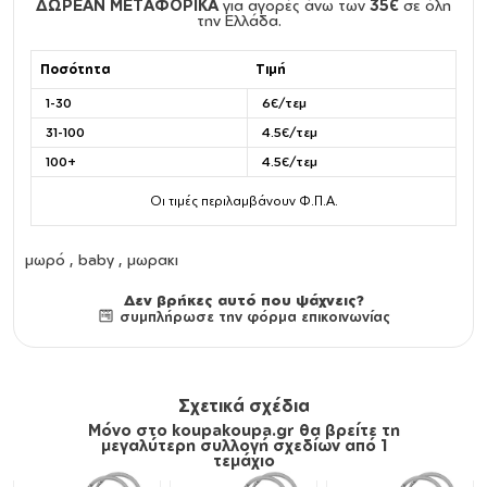
ΔΩΡΕΑΝ ΜΕΤΑΦΟΡΙΚΑ
για αγορές άνω των
35€
σε όλη
την Ελλάδα.
Ποσότητα
Τιμή
1-30
6€/τεμ
31-100
4.5€/τεμ
100+
4.5€/τεμ
Οι τιμές περιλαμβάνουν Φ.Π.Α.
μωρό , baby , μωρακι
Δεν βρήκες αυτό που ψάχνεις?
συμπλήρωσε την φόρμα επικοινωνίας
Σχετικά σχέδια
Μόνο στο koupakoupa.gr θα βρείτε τη
μεγαλύτερη συλλογή σχεδίων από 1
τεμάχιο