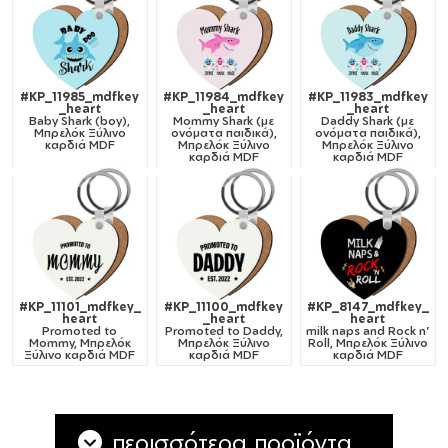
#KP_11985_mdfkey
#KP_11984_mdfkey
#KP_11983_mdfkey
_heart
_heart
_heart
Baby Shark (boy),
Mommy Shark (με
Daddy Shark (με
Μπρελόκ Ξύλινο
ονόματα παιδικά),
ονόματα παιδικά),
καρδιά MDF
Μπρελόκ Ξύλινο
Μπρελόκ Ξύλινο
καρδιά MDF
καρδιά MDF
#KP_11101_mdfkey_
#KP_11100_mdfkey
#KP_8147_mdfkey_
heart
_heart
heart
Promoted to
Promoted to Daddy,
milk naps and Rock n'
Mommy, Μπρελόκ
Μπρελόκ Ξύλινο
Roll, Μπρελόκ Ξύλινο
Ξύλινο καρδιά MDF
καρδιά MDF
καρδιά MDF
περισσότερα προϊόντα...