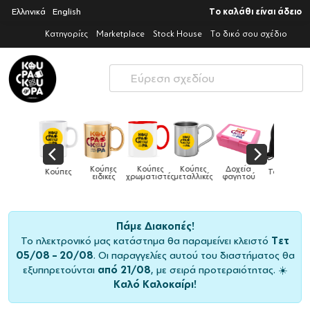
Ελληνικά
English
Το καλάθι είναι άδειο
Κατηγορίες
Marketplace
Stock House
Το δικό σου σχέδιο
Καπέλα
Κούπες
Κούπες
Κούπες
Δοχεία
Κούπες
Τσάντες
παιδικά
ειδικές
χρωματιστές
μεταλλικές
φαγητού
Πάμε Διακοπές!
Το ηλεκτρονικό μας κατάστημα θα παραμείνει κλειστό
Τετ
05/08 – 20/08
. Οι παραγγελίες αυτού του διαστήματος θα
εξυπηρετούνται
από 21/08
, με σειρά προτεραιότητας. ☀️
Καλό Καλοκαίρι!