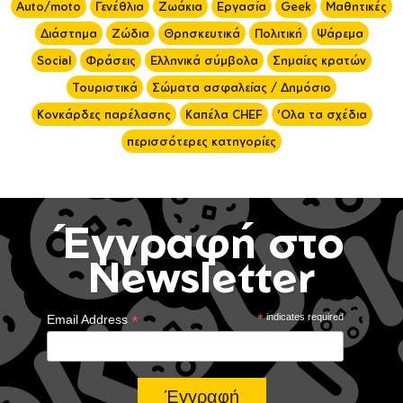
Auto/moto
Γενέθλια
Ζωάκια
Εργασία
Geek
Μαθητικές
Διάστημα
Ζώδια
Θρησκευτικά
Πολιτική
Ψάρεμα
Social
Φράσεις
Ελληνικά σύμβολα
Σημαίες κρατών
Τουριστικά
Σώματα ασφαλείας / Δημόσιο
Κονκάρδες παρέλασης
Καπέλα CHEF
'Ολα τα σχέδια
περισσότερες κατηγορίες
Έγγραφή στο
Newsletter
*
*
indicates required
Email Address