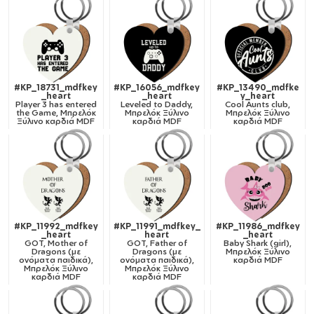
#KP_18731_mdfkey
#KP_16056_mdfkey
#KP_13490_mdfke
_heart
_heart
y_heart
Player 3 has entered
Leveled to Daddy,
Cool Aunts club,
the Game, Μπρελόκ
Μπρελόκ Ξύλινο
Μπρελόκ Ξύλινο
Ξύλινο καρδιά MDF
καρδιά MDF
καρδιά MDF
#KP_11992_mdfkey
#KP_11991_mdfkey_
#KP_11986_mdfkey
_heart
heart
_heart
GOT, Mother of
GOT, Father of
Baby Shark (girl),
Dragons (με
Dragons (με
Μπρελόκ Ξύλινο
ονόματα παιδικά),
ονόματα παιδικά),
καρδιά MDF
Μπρελόκ Ξύλινο
Μπρελόκ Ξύλινο
καρδιά MDF
καρδιά MDF