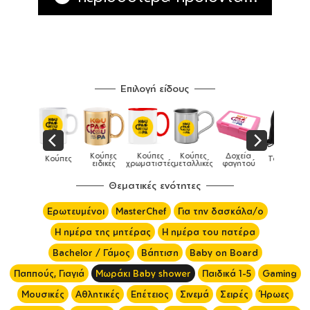
Επιλογή είδους
Καπέλα
Κούπες
Κούπες
Κούπες
Δοχεία
Κούπες
Τσάντες
παιδικά
ειδικές
χρωματιστές
μεταλλικές
φαγητού
Θεματικές ενότητες
Ερωτευμένοι
MasterChef
Για την δασκάλα/ο
Η ημέρα της μητέρας
Η ημέρα του πατέρα
Bachelor / Γάμος
Βάπτιση
Baby on Board
Παππούς, Γιαγιά
Μωράκι Baby shower
Παιδικά 1-5
Gaming
Μουσικές
Αθλητικές
Επέτειος
Σινεμά
Σειρές
Ήρωες