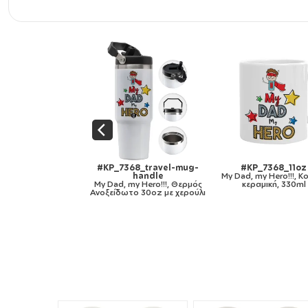
_travel-mug-
#KP_7368_11oz
#KP_7368_mug-mirror
andle
My Dad, my Hero!!!, Κούπα,
gold
 Hero!!!, Θερμός
κεραμική, 330ml
My Dad, my Hero!!!, Κού
 30oz με χερούλι
κεραμική, χρυσή καθρέπτ
330ml