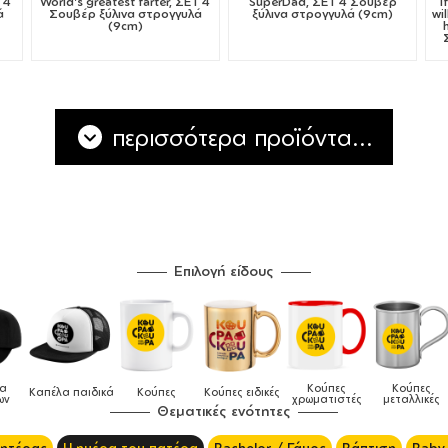
Τ 4
World's greatest farter, ΣΕΤ 4
SuperDad, ΣΕΤ 4 Σουβέρ
I
ά
Σουβέρ ξύλινα στρογγυλά
ξύλινα στρογγυλά (9cm)
wi
(9cm)
περισσότερα προϊόντα...
Επιλογή είδους
α
Κούπες
Κούπες
Καπέλα παιδικά
Κούπες
Κούπες ειδικές
ν
χρωματιστές
μεταλλικές
Θεματικές ενότητες