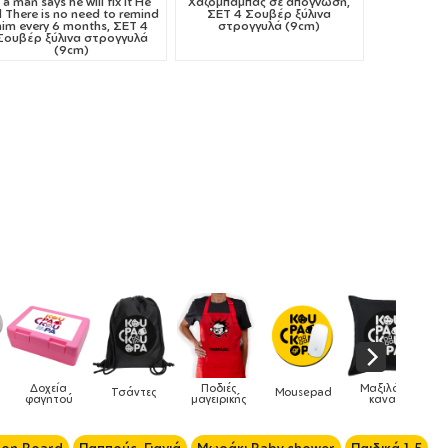
f a man says he will fix it He
Χαζομπαμπάς σε απόγνωση,
ll There is no need to remind
ΣΕΤ 4 Σουβέρ ξύλινα
him every 6 months, ΣΕΤ 4
στρογγυλά (9cm)
Σουβέρ ξύλινα στρογγυλά
(9cm)
Δοχεία
Ποδιές
Μαξιλάρια
Τσάντες
Mousepad
Pho
φαγητού
μαγειρικής
καναπέ