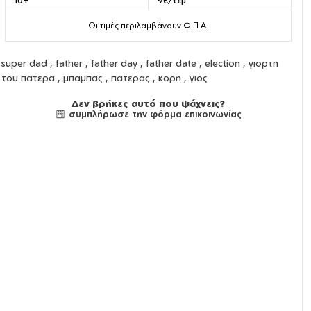
10+
9€/τεμ
Οι τιμές περιλαμβάνουν Φ.Π.Α.
super dad , father , father day , father date , election , γιορτη
του πατερα , μπαμπας , πατερας , κορη , γιος
Δεν βρήκες αυτό που ψάχνεις?
συμπλήρωσε την φόρμα επικοινωνίας