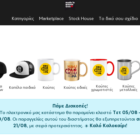
Κατηγορίες
Marketplace
Stock House
Το δικό σου σχέδιο
Κούπες
Κούπες
Καπέλα παιδικά
Κούπες
Κούπες ειδικές
χρωματιστές
μεταλλικές
Πάμε Διακοπές!
Το ηλεκτρονικό μας κατάστημα θα παραμείνει κλειστό
Τετ 05/08 
0/08
. Οι παραγγελίες αυτού του διαστήματος θα εξυπηρετούνται
α
21/08
, με σειρά προτεραιότητας. ☀️
Καλό Καλοκαίρι!