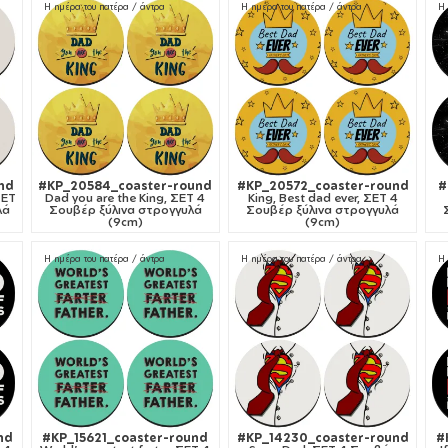
Η ημέρα του πατέρα / άντρα
Η ημέρα του πατέρα / άντρα
Η 
nd
#KP_20584_coaster-round
#KP_20572_coaster-round
#
ΣΕΤ
Dad you are the King, ΣΕΤ 4
King, Best dad ever, ΣΕΤ 4
λά
Σουβέρ ξύλινα στρογγυλά
Σουβέρ ξύλινα στρογγυλά
(9cm)
(9cm)
Η ημέρα του πατέρα / άντρα
Η ημέρα του πατέρα / άντρα
Η 
nd
#KP_15621_coaster-round
#KP_14230_coaster-round
#