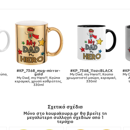
-
#KP_7368_11ozcBLACK
#KP_7368_metaldouble
#KP_7
My Dad, my Hero!!!, Κούπα
My Dad, my Hero!!!, Κούπα
πα
χρωματιστή μαύρη, κεραμική,
Ανοξείδωτη διπλού
My Dad,
ης,
330ml
τοιχώματος 300ml
πλάτη
λευκή, μ
χο
Σχετικά σχέδια
Μόνο στο koupakoupa.gr θα βρείτε τη
μεγαλύτερη συλλογή σχεδίων από 1
τεμάχιο