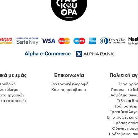
ικά με εμάς
Επικοινωνία
Πολιτική α
Χονδρική
Ηλεκτρονική πληρωμή
Όροι χρήσ
ελατολόγιο
Χάρτης πρόσβασης
Προσωπικά δε
ματα εργασιών
Ασφάλεια συνα
ητα κατασκευής
Τέλη και δα
Τρόπος πλη
Τραπεζικοί λογ
Επιστροφές και 
Τρόπος αποσ
Οδηγίες παραγ
Πρόληψη και συ