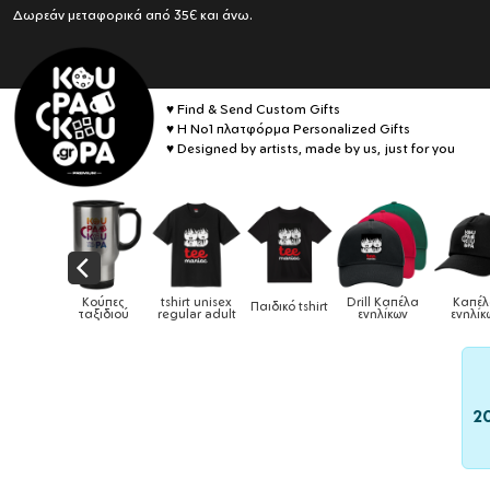
Δωρεάν μεταφορικά από 35€ και άνω.
♥ Find & Send Custom Gifts
♥ Η No1 πλατφόρμα Personalized Gifts
♥ Designed by artists, made by us, just for you
ικά
Κούπες
tshirt unisex
Drill Καπέλα
Καπέλα
Παιδικό tshirt
ια &
ταξιδιού
regular adult
ενηλίκων
ενηλίκων
ες
2