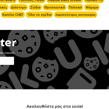
 on Board
Παππούς, Γιαγιά
Μωράκι Baby shower
Παιδικά 1-5
ικές
Διάστημα
Ζώδια
Θρησκευτικά
Πολιτική
Ψάρεμα
Καπέλα CHEF
'Ολα τα σχέδια
περισσότερες κατηγορίες
ter
tes required
Ακολουθήστε μας στα social