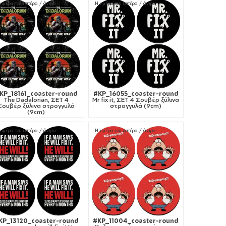
ημέρα του πατέρα / άντρα
Η ημέρα του πατέρα / άντρα
KP_18161_coaster-round
#KP_16055_coaster-round
The Dadalorian, ΣΕΤ 4
Mr fix it, ΣΕΤ 4 Σουβέρ ξύλινα
Σουβέρ ξύλινα στρογγυλά
στρογγυλά (9cm)
(9cm)
ημέρα του πατέρα / άντρα
Η ημέρα του πατέρα / άντρα
KP_13120_coaster-round
#KP_11004_coaster-round