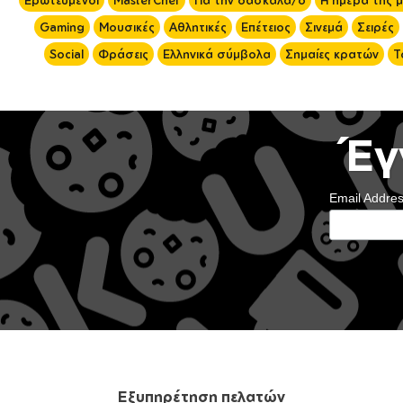
Ερωτευμένοι
MasterChef
Για την δασκάλα/ο
Η ημέρα της 
Gaming
Μουσικές
Αθλητικές
Επέτειος
Σινεμά
Σειρές
Social
Φράσεις
Ελληνικά σύμβολα
Σημαίες κρατών
Τ
Έγ
Email Addre
Εξυπηρέτηση πελατών