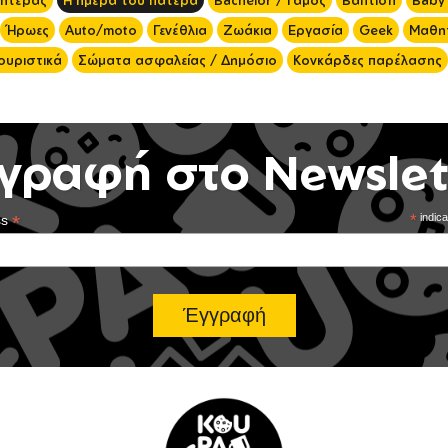
μητέρας
Η ημέρα του πατέρα
Bachelor / Γάμος
Βάπτιση
Baby
Ήρωες
Auto/moto
Γενέθλια
Ζωάκια
Εργασία
Geek
Μαθητ
ουριστικά
Σώματα ασφαλείας / Δημόσιο
Κονκάρδες παρέλασης
γραφή στο Newslet
*
*
indica
ss