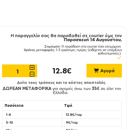
Η παραγγελία σας θα παραδοθεί σε courier έως την
Παρασκευή 14 Αυγούστου
,
Σημείωση:
Η παράδοση στο courier είναι εκτιμώμενη.
Χρόνος μεταφοράς:
1–3 εργάσιμες ημέρες (ενδέχεται να υπάρξουν
καθυστερήσεις).
12.8€
Αγορά
Δείτε τους τρόπους και το κόστος αποστολής.
ΔΩΡΕΑΝ ΜΕΤΑΦΟΡΙΚΑ
για αγορές άνω των
35€
σε όλη την
Ελλάδα.
Ποσότητα
Τιμή
1-4
12.8€/τεμ
5-10
9€/τεμ