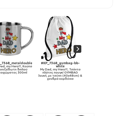
368_gymbag-bb-
#KP_7368_mousepad-
#KP_7368_pilpolye
white
round
Μαξιλάρι καναπέ
My Da
 my Hero!!!, Τσάντα
My Dad, my Hero!!!,
Hero!!!, Μαξιλάρι κα
ς πουγκί GYMBAG
Mousepad Στρογγυλό 20cm
40x40cm περιέχεται
ε τσέπη (40x48cm) &
γέμισμα
νδρά κορδόνια