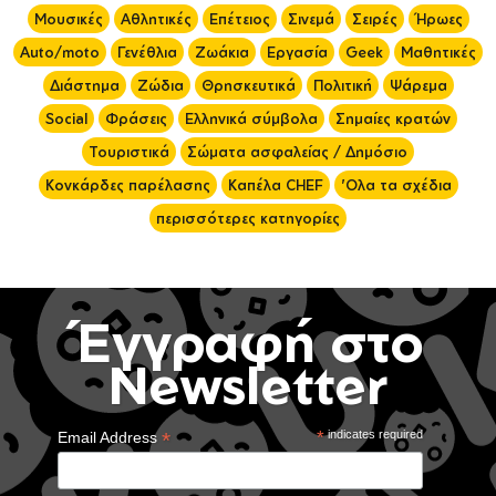
Μουσικές
Αθλητικές
Επέτειος
Σινεμά
Σειρές
Ήρωες
Auto/moto
Γενέθλια
Ζωάκια
Εργασία
Geek
Μαθητικές
Διάστημα
Ζώδια
Θρησκευτικά
Πολιτική
Ψάρεμα
Social
Φράσεις
Ελληνικά σύμβολα
Σημαίες κρατών
Τουριστικά
Σώματα ασφαλείας / Δημόσιο
Κονκάρδες παρέλασης
Καπέλα CHEF
'Ολα τα σχέδια
περισσότερες κατηγορίες
Έγγραφή στο
Newsletter
*
*
indicates required
Email Address