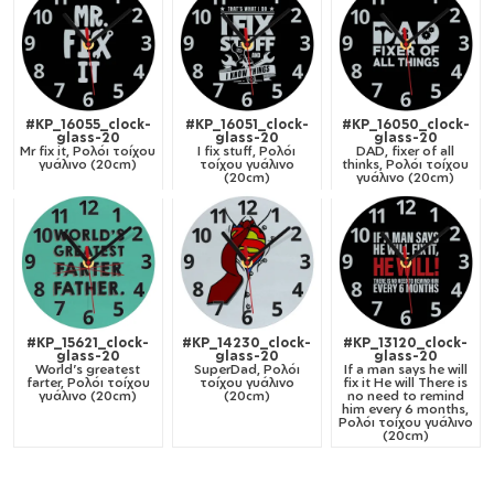
#KP_16055_clock-
#KP_16051_clock-
#KP_16050_clock-
glass-20
glass-20
glass-20
Mr fix it, Ρολόι τοίχου
I fix stuff, Ρολόι
DAD, fixer of all
γυάλινο (20cm)
τοίχου γυάλινο
thinks, Ρολόι τοίχου
(20cm)
γυάλινο (20cm)
#KP_15621_clock-
#KP_14230_clock-
#KP_13120_clock-
glass-20
glass-20
glass-20
World's greatest
SuperDad, Ρολόι
If a man says he will
farter, Ρολόι τοίχου
τοίχου γυάλινο
fix it He will There is
γυάλινο (20cm)
(20cm)
no need to remind
him every 6 months,
Ρολόι τοίχου γυάλινο
(20cm)