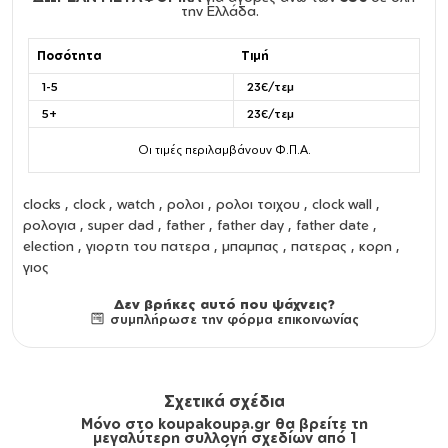
την Ελλάδα.
Ποσότητα
Τιμή
1-5
23€/τεμ
5+
23€/τεμ
Οι τιμές περιλαμβάνουν Φ.Π.Α.
clocks
,
clock
,
watch
,
ρολοι
,
ρολοι τοιχου
,
clock wall
,
ρολογια
, super dad , father , father day , father date ,
election , γιορτη του πατερα , μπαμπας , πατερας , κορη ,
γιος
Δεν βρήκες αυτό που ψάχνεις?
συμπλήρωσε την φόρμα επικοινωνίας
Σχετικά σχέδια
Μόνο στο koupakoupa.gr θα βρείτε τη
μεγαλύτερη συλλογή σχεδίων από 1