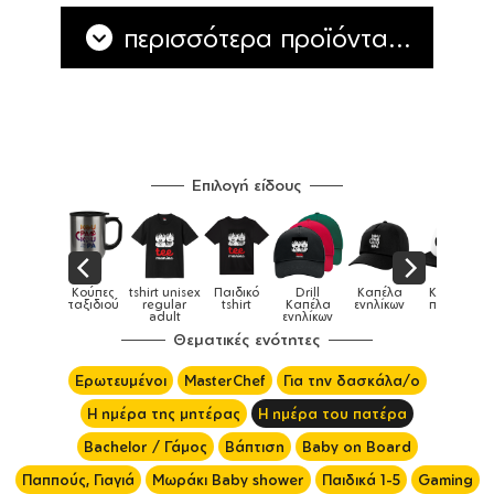
περισσότερα προϊόντα...
Επιλογή είδους
Παιδικά
Κούπες
tshirt unisex
Παιδικό
Drill
Καπέλα
Καπέλα
αγούρια &
ταξιδιού
regular
tshirt
Καπέλα
ενηλίκων
παιδικά
Κούπες
adult
ενηλίκων
Θεματικές ενότητες
Ερωτευμένοι
MasterChef
Για την δασκάλα/ο
Η ημέρα της μητέρας
Η ημέρα του πατέρα
Bachelor / Γάμος
Βάπτιση
Baby on Board
Παππούς, Γιαγιά
Μωράκι Baby shower
Παιδικά 1-5
Gaming