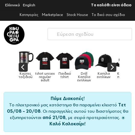
Ελληνικά
English
Το καλάθι είναι άδειο
Κατηγορίες
Marketplace
Stock House
Το δικό σου σχέδιο
Παιδικά
Κούπες
tshirt unisex
Παιδικό
Drill
Καπέλα
Καπέλα
αγούρια &
ταξιδιού
regular
tshirt
Καπέλα
ενηλίκων
παιδικά
Κούπες
adult
ενηλίκων
Πάμε Διακοπές!
Το ηλεκτρονικό μας κατάστημα θα παραμείνει κλειστό
Τετ
05/08 – 20/08
. Οι παραγγελίες αυτού του διαστήματος θα
εξυπηρετούνται
από 21/08
, με σειρά προτεραιότητας. ☀️
Καλό Καλοκαίρι!