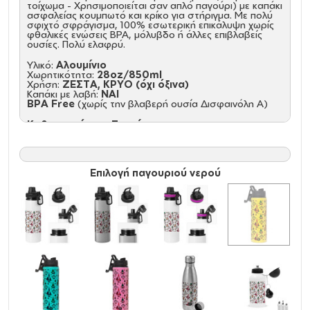
τοίχωμα - Χρησιμοποιείται σαν απλό παγούρι) με καπάκι
ασφαλείας κουμπωτό και κρίκο για στήριγμα. Με πολύ
σφιχτό σφράγισμα, 100% εσωτερική επικάλυψη χωρίς
φθαλικές ενώσεις ΒΡΑ, μόλυβδο ή άλλες επιβλαβείς
ουσίες. Πολύ ελαφρύ.
Υλικό:
Αλουμίνιο
Χωρητικότητα:
28oz/850ml
Χρήση:
ΖΕΣΤΑ, ΚΡΥΟ (όχι όξινα)
Καπάκι με λαβή:
NAI
BPA Free
(χωρίς την βλαβερή ουσία Δισφαινόλη Α)
Καθαρισμός και Συντήρηση:
Πριν την πρώτη χρήση και τον καθημερινό καθαρισμό,
πλύνετε με το χέρι με σαπούνι αραιωμένο σε ζεστό
νερό
Κρατήστε το ακάλυπτο και άδειο για την αποθήκευση,
Δεν είναι ασφαλές στο πλυντήριο πιάτων, Δεν είναι
Επιλογή παγουριού νερού
κατάλληλο για φούρνο μικροκυμάτων, Μην καταψύχετε.
Παρατήρηση
: Τα παγούρια/θερμός με καπάκι που
διαθέτει ανοιγόμενα μέρη (στόμιο ή κουμπί) δεν
διαθέτουν βιδωτό μηχανισμό ασφαλείας. Προσφέρουν
μόνο βασική προστασία από διαρροές και είναι πιθανό,
σε πλάγια ή ανάποδη θέση, καθώς και σε τσάντα με
έντονη κίνηση, να παρουσιαστούν διαρροές από το
καπάκι.