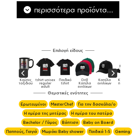
περισσότερα προϊόντα...
Επιλογή είδους
unisex
Παιδικό
Drill
Καπέλα
Καπέλα
Κούπες
Κο
Κούπες
lar
tshirt
Καπέλα
ενηλίκων
παιδικά
ειδικές
χρωμ
lt
ενηλίκων
Θεματικές ενότητες
Ερωτευμένοι
MasterChef
Για την δασκάλα/ο
Η ημέρα της μητέρας
Η ημέρα του πατέρα
Bachelor / Γάμος
Βάπτιση
Baby on Board
Παππούς, Γιαγιά
Μωράκι Baby shower
Παιδικά 1-5
Gaming