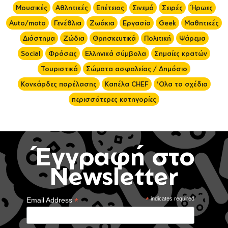
Μουσικές
Αθλητικές
Επέτειος
Σινεμά
Σειρές
Ήρωες
Auto/moto
Γενέθλια
Ζωάκια
Εργασία
Geek
Μαθητικές
Διάστημα
Ζώδια
Θρησκευτικά
Πολιτική
Ψάρεμα
Social
Φράσεις
Ελληνικά σύμβολα
Σημαίες κρατών
Τουριστικά
Σώματα ασφαλείας / Δημόσιο
Κονκάρδες παρέλασης
Καπέλα CHEF
'Ολα τα σχέδια
περισσότερες κατηγορίες
Έγγραφή στο
Newsletter
*
*
indicates required
Email Address