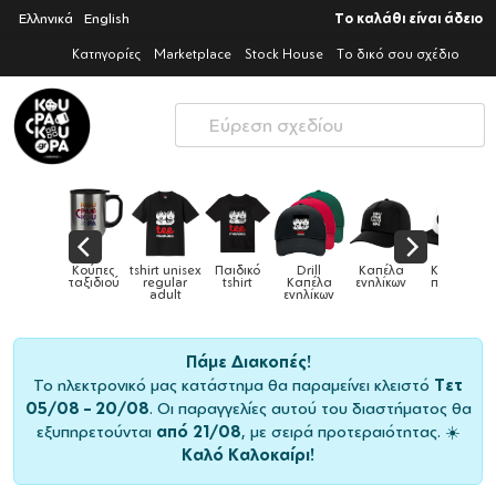
Ελληνικά
English
Το καλάθι είναι άδειο
Κατηγορίες
Marketplace
Stock House
Το δικό σου σχέδιο
ex
Παιδικό
Drill
Καπέλα
Καπέλα
Κούπες
Κούπε
Κούπες
tshirt
Καπέλα
ενηλίκων
παιδικά
ειδικές
χρωματι
ενηλίκων
Πάμε Διακοπές!
Το ηλεκτρονικό μας κατάστημα θα παραμείνει κλειστό
Τετ
05/08 – 20/08
. Οι παραγγελίες αυτού του διαστήματος θα
εξυπηρετούνται
από 21/08
, με σειρά προτεραιότητας. ☀️
Καλό Καλοκαίρι!