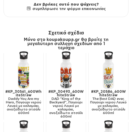
Δεν βρήκες αυτό που ψάχνεις?
συμπλήρωσε την φόρμα επικοινωνίας
Σχετικά σχέδια
Μόνο στο koupakoupa.gr θα βρείτε τη
μεγαλύτερη συλλογή σχεδίων από 1
τεμάχιο
#KP_30561_600Wh
#KP_30493_600W
#KP_20586_600W
iteStraw
hiteStraw
hiteStraw
Daddy You Are my
DAD "King of the
The Best DAD ever,
Hero, Παγούρι νερού
Backyard", Παγούρι
Παγούρι νερού Λευκό
Λευκό με καλαμάκι,
νερού Λευκό με
με καλαμάκι,
ανοξείδωτο ατσάλι
καλαμάκι,
ανοξείδωτο ατσάλι
600ml
ανοξείδωτο ατσάλι
600ml
600ml