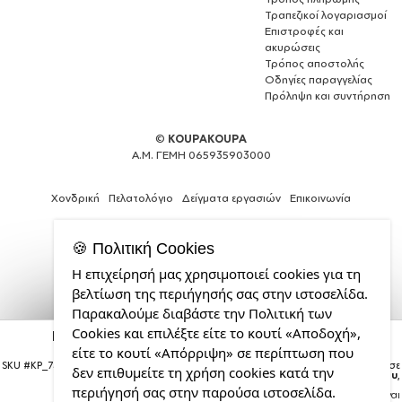
Τραπεζικοί λογαριασμοί
Επιστροφές και
ακυρώσεις
Τρόπος αποστολής
Οδηγίες παραγγελίας
Πρόληψη και συντήρηση
©
KOUPAKOUPA
Α.Μ. ΓΕΜΗ 065935903000
Χονδρική
Πελατολόγιο
Δείγματα εργασιών
Επικοινωνία
🍪 Πολιτική Cookies
Η επιχείρησή μας χρησιμοποιεί cookies για τη
Web
βελτίωση της περιήγησής σας στην ιστοσελίδα.
Design,
Παρακαλούμε διαβάστε την Πολιτική των
Social
Cookies και επιλέξτε είτε το κουτί «Αποδοχή»,
Media
My Dad, my Hero!!!, Παγούρι νερού Λευκό με
καλαμάκι, ανοξείδωτο ατσάλι 600ml
&
είτε το κουτί «Απόρριψη» σε περίπτωση που
SEO
SKU #
KP_7368_600WhiteStraw
Η παραγγελία σας θα παραδοθεί σε
δεν επιθυμείτε τη χρήση cookies κατά την
courier έως την
Τρίτη 18 Αυγούστου
,
Agency
περιήγησή σας στην παρούσα ιστοσελίδα.
Σημείωση:
Η παράδοση στο courier είναι
από