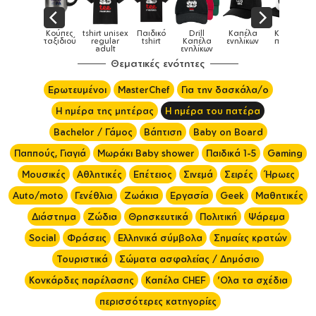
unisex
Παιδικό
Drill
Καπέλα
Καπέλα
Κούπες
Κο
Κούπες
lar
tshirt
Καπέλα
ενηλίκων
παιδικά
ειδικές
χρωμ
lt
ενηλίκων
Θεματικές ενότητες
Ερωτευμένοι
MasterChef
Για την δασκάλα/ο
Η ημέρα της μητέρας
Η ημέρα του πατέρα
Bachelor / Γάμος
Βάπτιση
Baby on Board
Παππούς, Γιαγιά
Μωράκι Baby shower
Παιδικά 1-5
Gaming
Μουσικές
Αθλητικές
Επέτειος
Σινεμά
Σειρές
Ήρωες
Auto/moto
Γενέθλια
Ζωάκια
Εργασία
Geek
Μαθητικές
Διάστημα
Ζώδια
Θρησκευτικά
Πολιτική
Ψάρεμα
Social
Φράσεις
Ελληνικά σύμβολα
Σημαίες κρατών
Τουριστικά
Σώματα ασφαλείας / Δημόσιο
Κονκάρδες παρέλασης
Καπέλα CHEF
'Ολα τα σχέδια
περισσότερες κατηγορίες