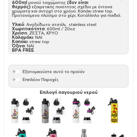
600ml
μονού τοιχώματος
(δεν είναι
θερμός)
εξαιρετικής ποιότητας σχέδιο με έντονα
χρώματα και αντοχή στο χρόνο. Καπάκι straw top.
Προτεινόμενο πλύσιμο στο χέρι. Κατάλληλο για παιδιά.
Υλικό
: Ανοξείδωτο ατσάλι, stainless steel
Χωρητικότητα
: 600ml / 20oz
Χρήση
: ΖΕΣΤΑ, ΚΡΥΟ
Καλαμάκι
: ΝΑΙ
Καπάκι
: straw top
Όξινα
: NAI
BPA FREE
Καθαρισμός και Συντήρηση:
Πριν την πρώτη χρήση και τον καθημερινό καθαρισμό,
πλύνετε με το χέρι με σαπούνι αραιωμένο σε ζεστό
Εξατομικεύστε αυτό το προϊόν
νερό
Κρατήστε το ακάλυπτο και άδειο για την αποθήκευση,
Επιπλέον Παροχές
Δεν είναι ασφαλές στο πλυντήριο πιάτων, Δεν είναι
κατάλληλο για φούρνο μικροκυμάτων, Μην καταψύχετε.
Επιλογή παγουριού νερού