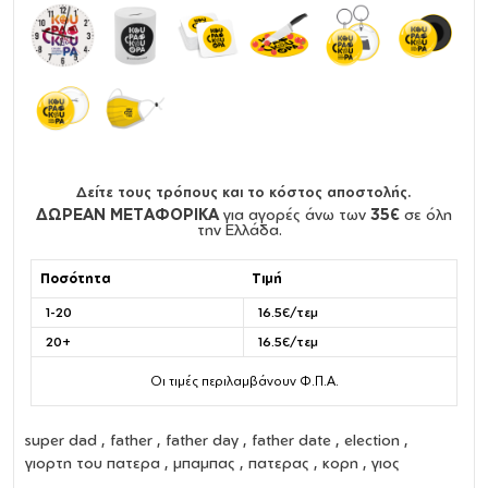
Δείτε τους τρόπους και το κόστος αποστολής.
ΔΩΡΕΑΝ ΜΕΤΑΦΟΡΙΚΑ
για αγορές άνω των
35€
σε όλη
την Ελλάδα.
Ποσότητα
Τιμή
1-20
16.5€/τεμ
20+
16.5€/τεμ
Οι τιμές περιλαμβάνουν Φ.Π.Α.
super dad , father , father day , father date , election ,
γιορτη του πατερα , μπαμπας , πατερας , κορη , γιος