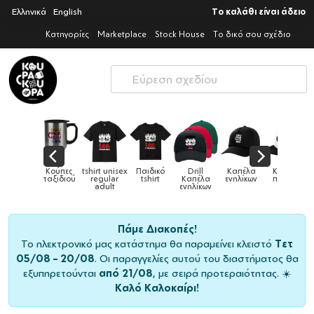
Ελληνικά
English
Το καλάθι είναι άδειο
Κατηγορίες
Marketplace
Stock House
Το δικό σου σχέδιο
nisex
Παιδικό
Drill
Καπέλα
Καπέλα
Κούπες
Κού
Κούπες
ar
tshirt
Καπέλα
ενηλίκων
παιδικά
ειδικές
χρωμα
t
ενηλίκων
Πάμε Διακοπές!
Το ηλεκτρονικό μας κατάστημα θα παραμείνει κλειστό
Τετ
05/08 – 20/08
. Οι παραγγελίες αυτού του διαστήματος θα
εξυπηρετούνται
από 21/08
, με σειρά προτεραιότητας. ☀️
Καλό Καλοκαίρι!