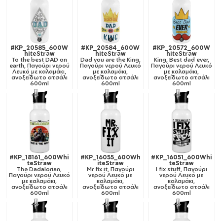
#KP_20585_600W
#KP_20584_600W
#KP_20572_600W
hiteStraw
hiteStraw
hiteStraw
To the best DAD on
Dad you are the King,
King, Best dad ever,
earth, Παγούρι νερού
Παγούρι νερού Λευκό
Παγούρι νερού Λευκό
Λευκό με καλαμάκι,
με καλαμάκι,
με καλαμάκι,
ανοξείδωτο ατσάλι
ανοξείδωτο ατσάλι
ανοξείδωτο ατσάλι
600ml
600ml
600ml
#KP_18161_600Whi
#KP_16055_600Wh
#KP_16051_600Whi
teStraw
iteStraw
teStraw
The Dadalorian,
Mr fix it, Παγούρι
I fix stuff, Παγούρι
Παγούρι νερού Λευκό
νερού Λευκό με
νερού Λευκό με
με καλαμάκι,
καλαμάκι,
καλαμάκι,
ανοξείδωτο ατσάλι
ανοξείδωτο ατσάλι
ανοξείδωτο ατσάλι
600ml
600ml
600ml