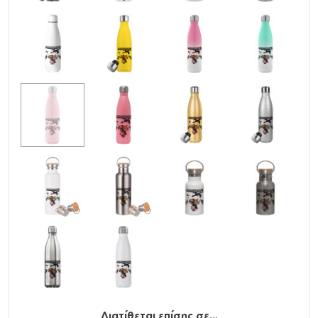
Υλικό
: Ανοξείδωτο ατσάλι (304) μέσα και έξω,
stainless steel
Χωρητικότητα
: 500ml / 17oz
Χρήση
: ΖΕΣΤΑ, ΚΡΥΟ
Καπάκι
: ΝΑΙ
Όξινα
: NAI
Δεν γίνεται υγροποιήση (Δεν ιδρώνει)
BPA Free (χωρίς την βλαβερή ουσία Δισφαινόλη Α)
Προηγμένη μόνωση διπλού τοιχώματος με κενό αέρος.
Δεν μεταφέρεται η θερμοκρασία του ροφήματος στο
εξωτερικό τοίχωμα.
Βιδωτό καπάκι με αεροστεγές και χωρίς διαρροές
κλείσιμο
Ανακυκλώσιμο
Διατίθεται επίσης σε...