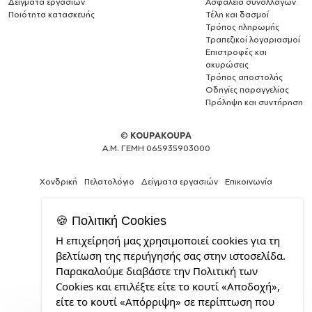
Δείγματα εργασιών
Ασφάλεια συναλλαγών
Ποιότητα κατασκευής
Τέλη και δασμοί
Τρόπος πληρωμής
Τραπεζικοί λογαριασμοί
Επιστροφές και
ακυρώσεις
Τρόπος αποστολής
Οδηγίες παραγγελίας
Πρόληψη και συντήρηση
©
KOUPAKOUPA
Α.Μ. ΓΕΜΗ 065935903000
Χονδρική
Πελατολόγιο
Δείγματα εργασιών
Επικοινωνία
🍪 Πολιτική Cookies
Η επιχείρησή μας χρησιμοποιεί cookies για τη
Θέλεις
βελτίωση της περιήγησής σας στην ιστοσελίδα.
και
Παρακαλούμε διαβάστε την Πολιτική των
εσύ
Cookies και επιλέξτε είτε το κουτί «Αποδοχή»,
μια
επαγγελματική
είτε το κουτί «Απόρριψη» σε περίπτωση που
ιστοσελίδα;