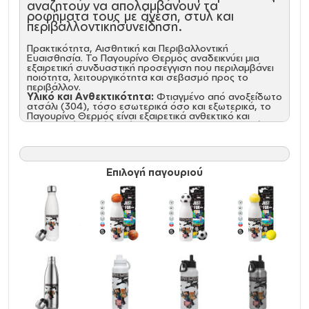
αναζητούν να απολαμβάνουν τα
ροφήματά τους με άνεση, στυλ και
περιβαλλοντικήσυνείδηση.
Πρακτικότητα, Αισθητική και Περιβαλλοντική
Ευαισθησία. Το Παγουρίνο Θερμός αναδεικνύει μια
εξαιρετική συνδυαστική προσέγγιση που περιλαμβάνει
ποιότητα, λειτουργικότητα και σεβασμό προς το
περιβάλλον.
Υλικό και Ανθεκτικότητα:
Φτιαγμένο από ανοξείδωτο
ατσάλι (304), τόσο εσωτερικά όσο και εξωτερικά, το
Παγουρίνο Θερμός είναι εξαιρετικά ανθεκτικό και
απαλλαγμένο από ουσίες BPA. Αυτή η επιλογή υλικών
διατηρεί τη γεύση των ροφημάτων αναλλοίωτη και
εξασφαλίζει μακροχρόνια αξιοπιστία.\
Προηγμένη Μόνωση:
Ο προηγμένος σχεδιασμός με
διπλό τοίχωμα και κενό αέρος διατηρεί τα ροφήματα
Επιλογή παγουριού
κρύα για 24 ώρες και ζεστά για 12 ώρες. Η θερμοκρασία
δεν μεταφέρεται στο εξωτερικό τοίχωμα, χαρίζοντας
άνετο κράτημα και απόλαυση.
Στεγανότητα και Εργονομία:
Το βιδωτό καπάκι με
αεροστεγές κλείσιμο διασφαλίζει 100% στεγανότητα,
ενώ η εργονομική σχεδίαση κάνει τη χρήση εύκολη και
άνετη.
Φιλοπεριβαλλοντική Συνείδηση:
Το Παγουρίνο
Θερμός δεν είναι μόνο πρακτικό αλλά και φιλικό προς
το περιβάλλον. Η ανακυκλώσιμη κατασκευή του και η
απουσία ουσιών BPA το καθιστούν μια επιλογή με
σεβασμό στη φύση.
Χαρακτηριστικά