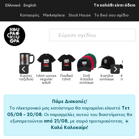
Ελληνικά
English
Το καλάθι είναι άδειο
Κατηγορίες
Marketplace
Stock House
Το δικό σου σχέδιο
Παιδικό
Drill
Καπέλα
Καπέλα
Κούπες
Κούπες
Κούπες
tshirt
Καπέλα
ενηλίκων
παιδικά
ειδικές
χρωματιστ
ενηλίκων
Πάμε Διακοπές!
Το ηλεκτρονικό μας κατάστημα θα παραμείνει κλειστό
Τετ
05/08 – 20/08
. Οι παραγγελίες αυτού του διαστήματος θα
εξυπηρετούνται
από 21/08
, με σειρά προτεραιότητας. ☀️
Καλό Καλοκαίρι!