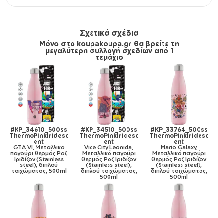
Σχετικά σχέδια
Μόνο στο koupakoupa.gr θα βρείτε τη
μεγαλύτερη συλλογή σχεδίων από 1
τεμάχιο
#KP_34610_500ss
#KP_34510_500ss
#KP_33764_500ss
ThermoPinkIridesc
ThermoPinkIridesc
ThermoPinkIridesc
ent
ent
ent
GTA VI, Μεταλλικό
Vice City Leonida,
Mario Galaxy,
παγούρι θερμός Ροζ
Μεταλλικό παγούρι
Μεταλλικό παγούρι
Ιριδίζον (Stainless
θερμός Ροζ Ιριδίζον
θερμός Ροζ Ιριδίζον
steel), διπλού
(Stainless steel),
(Stainless steel),
τοιχώματος, 500ml
διπλού τοιχώματος,
διπλού τοιχώματος,
500ml
500ml