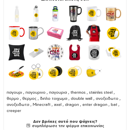
παγουρι
,
παγουρινο
,
παγουρια
,
thermos
,
stainles steel
,
θερμο
,
θερμος
,
διπλο τοιχωμα
,
double wall
,
ανοξειδωτο
,
ανοξειδωτα
, Minecraft , axel , dragon , enter dragon , bat ,
creeper
Δεν βρήκες αυτό που ψάχνεις?
συμπλήρωσε την φόρμα επικοινωνίας