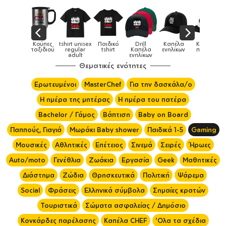
Παιδικό
Drill
Καπέλα
Καπέλα
Κούπες
Κούπες
Κούπες
tshirt
Καπέλα
ενηλίκων
παιδικά
ειδικές
χρωματιστ
ενηλίκων
Θεματικές ενότητες
Ερωτευμένοι
MasterChef
Για την δασκάλα/ο
Η ημέρα της μητέρας
Η ημέρα του πατέρα
Bachelor / Γάμος
Βάπτιση
Baby on Board
Παππούς, Γιαγιά
Μωράκι Baby shower
Παιδικά 1-5
Gaming
Μουσικές
Αθλητικές
Επέτειος
Σινεμά
Σειρές
Ήρωες
Auto/moto
Γενέθλια
Ζωάκια
Εργασία
Geek
Μαθητικές
Διάστημα
Ζώδια
Θρησκευτικά
Πολιτική
Ψάρεμα
Social
Φράσεις
Ελληνικά σύμβολα
Σημαίες κρατών
Τουριστικά
Σώματα ασφαλείας / Δημόσιο
Κονκάρδες παρέλασης
Καπέλα CHEF
'Ολα τα σχέδια