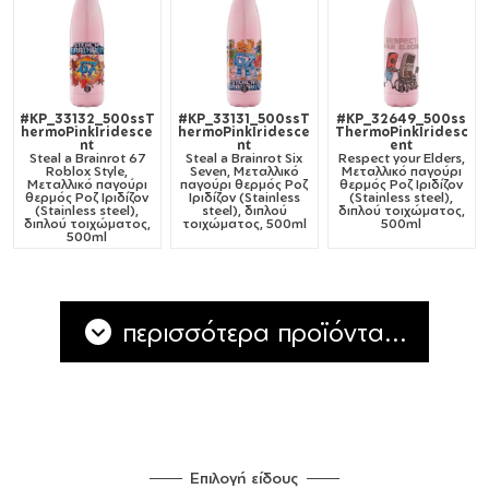
#KP_33132_500ssT
#KP_33131_500ssT
#KP_32649_500ss
hermoPinkIridesce
hermoPinkIridesce
ThermoPinkIridesc
nt
nt
ent
Steal a Brainrot 67
Steal a Brainrot Six
Respect your Elders,
Roblox Style,
Seven, Μεταλλικό
Μεταλλικό παγούρι
Μεταλλικό παγούρι
παγούρι θερμός Ροζ
θερμός Ροζ Ιριδίζον
θερμός Ροζ Ιριδίζον
Ιριδίζον (Stainless
(Stainless steel),
(Stainless steel),
steel), διπλού
διπλού τοιχώματος,
διπλού τοιχώματος,
τοιχώματος, 500ml
500ml
500ml
περισσότερα προϊόντα...
Επιλογή είδους