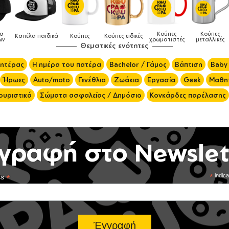
Κούπες
Κούπες
Δοχεία
ες
Κούπες ειδικές
Τσάντες
χρωματιστές
μεταλλικές
φαγητού
Θεματικές ενότητες
μητέρας
Η ημέρα του πατέρα
Bachelor / Γάμος
Βάπτιση
Baby
Ήρωες
Auto/moto
Γενέθλια
Ζωάκια
Εργασία
Geek
Μαθητ
ουριστικά
Σώματα ασφαλείας / Δημόσιο
Κονκάρδες παρέλασης
γραφή στο Newslet
*
*
indica
ss