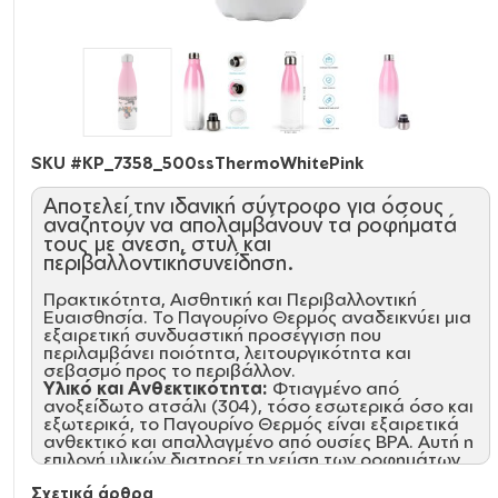
SKU #
KP_7358_500ssThermoWhitePink
Αποτελεί την ιδανική σύντροφο για όσους
αναζητούν να απολαμβάνουν τα ροφήματά
τους με άνεση, στυλ και
περιβαλλοντικήσυνείδηση.
Πρακτικότητα, Αισθητική και Περιβαλλοντική
Ευαισθησία. Το Παγουρίνο Θερμός αναδεικνύει μια
εξαιρετική συνδυαστική προσέγγιση που
περιλαμβάνει ποιότητα, λειτουργικότητα και
σεβασμό προς το περιβάλλον.
Υλικό και Ανθεκτικότητα:
Φτιαγμένο από
ανοξείδωτο ατσάλι (304), τόσο εσωτερικά όσο και
εξωτερικά, το Παγουρίνο Θερμός είναι εξαιρετικά
ανθεκτικό και απαλλαγμένο από ουσίες BPA. Αυτή η
επιλογή υλικών διατηρεί τη γεύση των ροφημάτων
αναλλοίωτη και εξασφαλίζει μακροχρόνια
Σχετικά άρθρα
αξιοπιστία.\