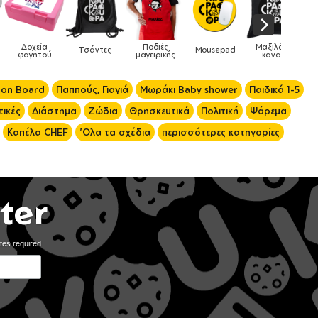
Ποδιές
Μαξιλάρια
Mousepad
Phone Holders
Ρολόγια
μαγειρικής
καναπέ
 on Board
Παππούς, Γιαγιά
Μωράκι Baby shower
Παιδικά 1-5
ικές
Διάστημα
Ζώδια
Θρησκευτικά
Πολιτική
Ψάρεμα
Καπέλα CHEF
'Ολα τα σχέδια
περισσότερες κατηγορίες
ter
tes required