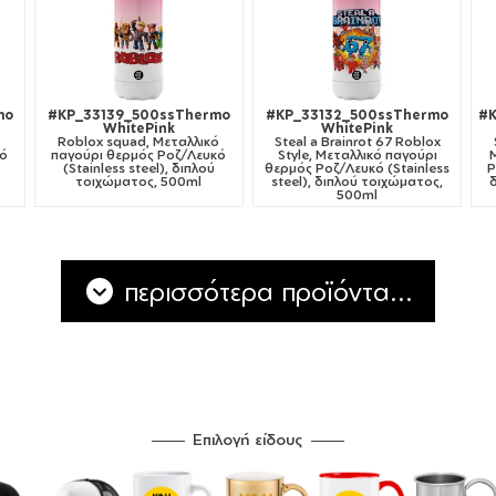
mo
#KP_33139_500ssThermo
#KP_33132_500ssThermo
#
WhitePink
WhitePink
Roblox squad, Μεταλλικό
Steal a Brainrot 67 Roblox
κό
παγούρι θερμός Ροζ/Λευκό
Style, Μεταλλικό παγούρι
(Stainless steel), διπλού
θερμός Ροζ/Λευκό (Stainless
Ρ
τοιχώματος, 500ml
steel), διπλού τοιχώματος,
500ml
περισσότερα προϊόντα...
Επιλογή είδους