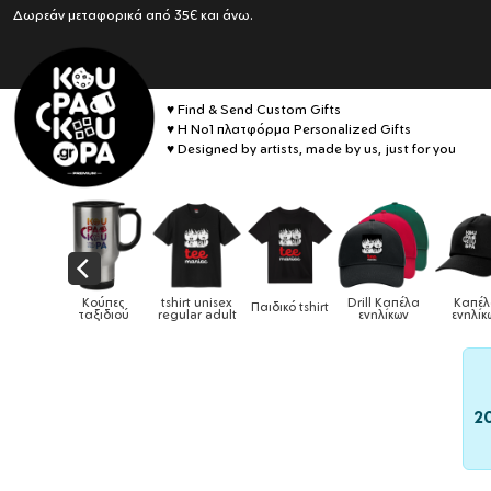
Δωρεάν μεταφορικά από 35€ και άνω.
♥ Find & Send Custom Gifts
♥ Η No1 πλατφόρμα Personalized Gifts
♥ Designed by artists, made by us, just for you
t unisex
Drill Καπέλα
Καπέλα
Παιδικό tshirt
Καπέλα παιδικά
Κούπε
ar adult
ενηλίκων
ενηλίκων
2