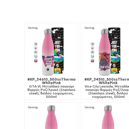
Βιδωτό καπάκι με αεροστεγές και χωρίς διαρροές
κλείσιμο
Ανακυκλώσιμο
Gaming
Gaming
#KP_34610_500ssThermo
#KP_34510_500ssTher
WhitePink
WhitePink
GTA VI, Μεταλλικό παγούρι
Vice City Leonida, Μεταλλι
θερμός Ροζ/Λευκό (Stainless
παγούρι θερμός Ροζ/Λευ
steel), διπλού τοιχώματος,
(Stainless steel), διπλού
500ml
τοιχώματος, 500ml
Gaming
Gaming