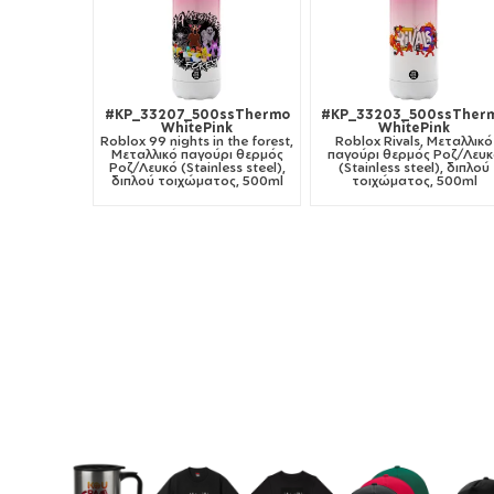
#KP_33207_500ssThermo
#KP_33203_500ssTher
WhitePink
WhitePink
Roblox 99 nights in the forest,
Roblox Rivals, Μεταλλικό
Μεταλλικό παγούρι θερμός
παγούρι θερμός Ροζ/Λευ
Ροζ/Λευκό (Stainless steel),
(Stainless steel), διπλού
διπλού τοιχώματος, 500ml
τοιχώματος, 500ml