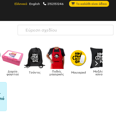
Ελληνικά
English
2152151246
Το καλάθι είναι άδειο
Ποδιές
Μαξιλάρια
Mousepad
Phone Holders
Ρολόγια
μαγειρικής
καναπέ
–
πό