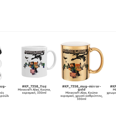
irror-
#KP_7358_11ozcBLACK
#KP_7358_metaldouble
#
Minecraft Alex, Κούπα
Minecraft Alex, Κούπα
Κούπα
χρωματιστή μαύρη, κεραμική,
Ανοξείδωτη διπλού
θρέπτης,
330ml
τοιχώματος 300ml
λευ