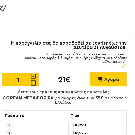
ζ/
Η παραγγελία σας θα παραδοθεί σε courier έως την
Δευτέρα 31 Αυγούστου
,
Σημείωση:
Η παράδοση στο courier είναι εκτιμώμενη.
Χρόνος μεταφοράς:
1–3 εργάσιμες ημέρες (ενδέχεται να υπάρξουν
καθυστερήσεις).
21€
Αγορά
Δείτε τους τρόπους και το κόστος αποστολής.
ΔΩΡΕΑΝ ΜΕΤΑΦΟΡΙΚΑ
για αγορές άνω των
35€
σε όλη την
Ελλάδα.
Ποσότητα
Τιμή
1-10
21€/τεμ
10+
21€/τεμ