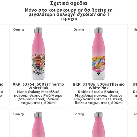
Σχετικά σχέδια
Μόνο στο koupakoupa.gr θα βρείτε τη
μεγαλύτερη συλλογή σχεδίων από 1
τεμάχιο
Gaming
Gaming
G
mo
#KP_33764_500ssThermo
#KP_33486_500ssThermo
#
WhitePink
WhitePink
κό
Mario Galaxy, Μεταλλικό
Roblox Steal a Brainrot,
Ro
κό
παγούρι θερμός Ροζ/Λευκό
Μεταλλικό παγούρι θερμός
π
(Stainless steel), διπλού
Ροζ/Λευκό (Stainless steel),
τοιχώματος, 500ml
διπλού τοιχώματος, 500ml
Gaming
Gaming
G