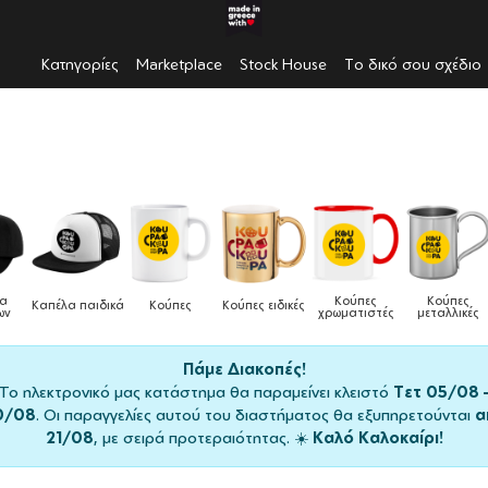
Κατηγορίες
Marketplace
Stock House
Το δικό σου σχέδιο
Κούπες
Κούπες
Δοχεία
ς
Κούπες ειδικές
Τσάντες
χρωματιστές
μεταλλικές
φαγητού
Πάμε Διακοπές!
Το ηλεκτρονικό μας κατάστημα θα παραμείνει κλειστό
Τετ 05/08 
0/08
. Οι παραγγελίες αυτού του διαστήματος θα εξυπηρετούνται
α
21/08
, με σειρά προτεραιότητας. ☀️
Καλό Καλοκαίρι!