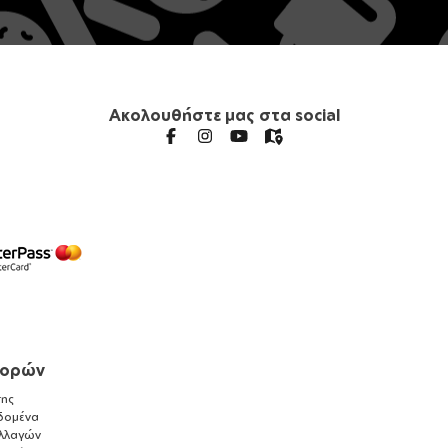
Ακολουθήστε μας στα social
γορών
ης
δομένα
λλαγών