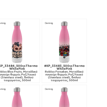
aming
Gaming
KP_33484_500ssThermo
#KP_33483_500ssThermo
WhitePink
WhitePink
blox Blox Fruits, Μεταλλικό
Roblox Forsaken, Μεταλλικό
αγούρι θερμός Ροζ/Λευκό
παγούρι θερμός Ροζ/Λευκό
(Stainless steel), διπλού
(Stainless steel), διπλού
τοιχώματος, 500ml
τοιχώματος, 500ml
aming
Gaming