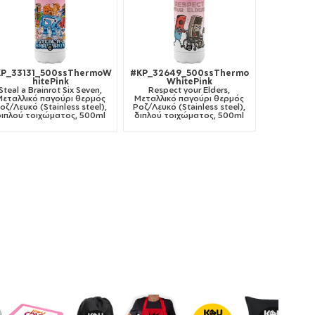
KP_33131_500ssThermoW
#KP_32649_500ssThermo
hitePink
WhitePink
Steal a Brainrot Six Seven,
Respect your Elders,
Μεταλλικό παγούρι θερμός
Μεταλλικό παγούρι θερμός
οζ/Λευκό (Stainless steel),
Ροζ/Λευκό (Stainless steel),
διπλού τοιχώματος, 500ml
διπλού τοιχώματος, 500ml