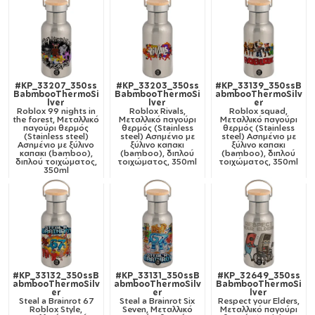
#KP_33207_350ss
#KP_33203_350ss
#KP_33139_350ssB
BabmbooThermoSi
BabmbooThermoSi
abmbooThermoSilv
lver
lver
er
Roblox 99 nights in
Roblox Rivals,
Roblox squad,
the forest, Μεταλλικό
Μεταλλικό παγούρι
Μεταλλικό παγούρι
παγούρι θερμός
θερμός (Stainless
θερμός (Stainless
(Stainless steel)
steel) Ασημένιο με
steel) Ασημένιο με
Ασημένιο με ξύλινο
ξύλινο καπακι
ξύλινο καπακι
καπακι (bamboo),
(bamboo), διπλού
(bamboo), διπλού
διπλού τοιχώματος,
τοιχώματος, 350ml
τοιχώματος, 350ml
350ml
#KP_33132_350ssB
#KP_33131_350ssB
#KP_32649_350ss
abmbooThermoSilv
abmbooThermoSilv
BabmbooThermoSi
er
er
lver
Steal a Brainrot 67
Steal a Brainrot Six
Respect your Elders,
Roblox Style,
Seven, Μεταλλικό
Μεταλλικό παγούρι