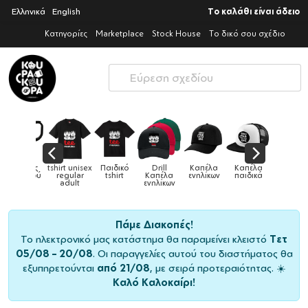
Ελληνικά
English
Το καλάθι είναι άδειο
Κατηγορίες
Marketplace
Stock House
Το δικό σου σχέδιο
Παιδικό
Drill
Καπέλα
Καπέλα
Κούπες
Κούπες
Κούπες
tshirt
Καπέλα
ενηλίκων
παιδικά
ειδικές
χρωματιστέ
ενηλίκων
Πάμε Διακοπές!
Το ηλεκτρονικό μας κατάστημα θα παραμείνει κλειστό
Τετ
05/08 – 20/08
. Οι παραγγελίες αυτού του διαστήματος θα
εξυπηρετούνται
από 21/08
, με σειρά προτεραιότητας. ☀️
Καλό Καλοκαίρι!