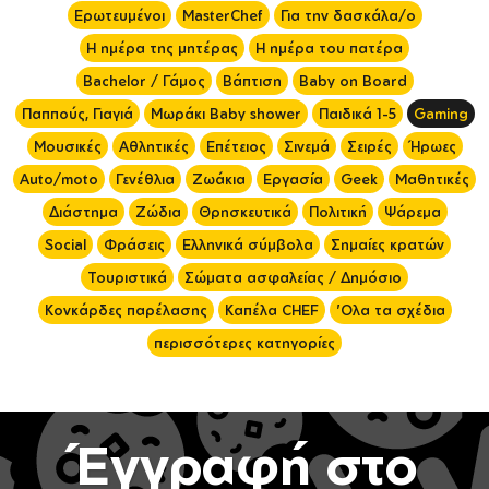
Ερωτευμένοι
MasterChef
Για την δασκάλα/ο
Η ημέρα της μητέρας
Η ημέρα του πατέρα
Bachelor / Γάμος
Βάπτιση
Baby on Board
Παππούς, Γιαγιά
Μωράκι Baby shower
Παιδικά 1-5
Gaming
Μουσικές
Αθλητικές
Επέτειος
Σινεμά
Σειρές
Ήρωες
Auto/moto
Γενέθλια
Ζωάκια
Εργασία
Geek
Μαθητικές
Διάστημα
Ζώδια
Θρησκευτικά
Πολιτική
Ψάρεμα
Social
Φράσεις
Ελληνικά σύμβολα
Σημαίες κρατών
Τουριστικά
Σώματα ασφαλείας / Δημόσιο
Κονκάρδες παρέλασης
Καπέλα CHEF
'Ολα τα σχέδια
περισσότερες κατηγορίες
Έγγραφή στο