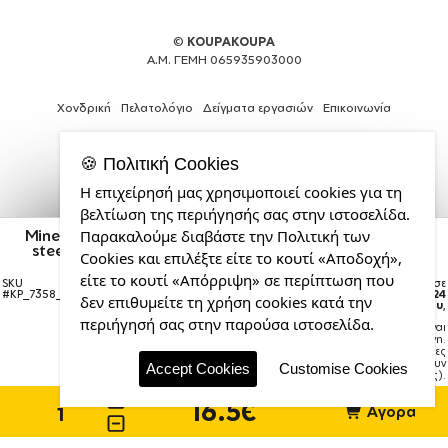
©
KOUPAKOUPA
Α.Μ. ΓΕΜΗ 065935903000
Χονδρική
Πελατολόγιο
Δείγματα εργασιών
Επικοινωνία
🍪 Πολιτική Cookies
Η επιχείρησή μας χρησιμοποιεί cookies για τη
Θέλεις
βελτίωση της περιήγησής σας στην ιστοσελίδα.
και
Minecraft Alex, Μεταλλικό παγούρι θερμός (Stainless
Παρακαλούμε διαβάστε την Πολιτική των
εσύ
steel) Ασημένιο με ξύλινο καπακι (bamboo), διπλού
Cookies και επιλέξτε είτε το κουτί «Αποδοχή»,
μια
τοιχώματος, 350ml
επαγγελματική
είτε το κουτί «Απόρριψη» σε περίπτωση που
SKU
Η παραγγελία σας θα παραδοθεί σε
ιστοσελίδα;
#
KP_7358_350ssBabmbooThermoSilver
courier έως την
Δευτέρα 24
δεν επιθυμείτε τη χρήση cookies κατά την
Αυγούστου
,
από
περιήγησή σας στην παρούσα ιστοσελίδα.
Σημείωση:
Η παράδοση στο courier είναι
την
εκτιμώμενη.
CDL.gr
Χρόνος μεταφοράς:
1–3 εργάσιμες
ημέρες (ενδέχεται να υπάρξουν
Accept Cookies
Customise Cookies
καθυστερήσεις).
16.5€
Αγορά