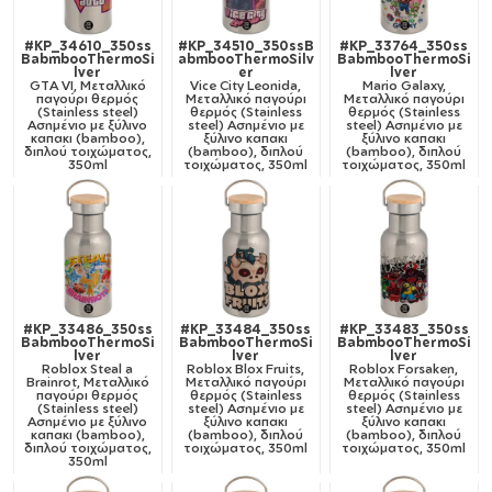
#KP_34610_350ss
#KP_34510_350ssB
#KP_33764_350ss
BabmbooThermoSi
abmbooThermoSilv
BabmbooThermoSi
lver
er
lver
GTA VI, Μεταλλικό
Vice City Leonida,
Mario Galaxy,
παγούρι θερμός
Μεταλλικό παγούρι
Μεταλλικό παγούρι
(Stainless steel)
θερμός (Stainless
θερμός (Stainless
Ασημένιο με ξύλινο
steel) Ασημένιο με
steel) Ασημένιο με
καπακι (bamboo),
ξύλινο καπακι
ξύλινο καπακι
διπλού τοιχώματος,
(bamboo), διπλού
(bamboo), διπλού
350ml
τοιχώματος, 350ml
τοιχώματος, 350ml
#KP_33486_350ss
#KP_33484_350ss
#KP_33483_350ss
BabmbooThermoSi
BabmbooThermoSi
BabmbooThermoSi
lver
lver
lver
Roblox Steal a
Roblox Blox Fruits,
Roblox Forsaken,
Brainrot, Μεταλλικό
Μεταλλικό παγούρι
Μεταλλικό παγούρι
παγούρι θερμός
θερμός (Stainless
θερμός (Stainless
(Stainless steel)
steel) Ασημένιο με
steel) Ασημένιο με
Ασημένιο με ξύλινο
ξύλινο καπακι
ξύλινο καπακι
καπακι (bamboo),
(bamboo), διπλού
(bamboo), διπλού
διπλού τοιχώματος,
τοιχώματος, 350ml
τοιχώματος, 350ml
350ml