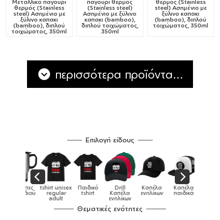
Μεταλλικό παγούρι
παγούρι θερμός
θερμός (Stainless
θερμός (Stainless
(Stainless steel)
steel) Ασημένιο με
steel) Ασημένιο με
Ασημένιο με ξύλινο
ξύλινο καπακι
ξύλινο καπακι
καπακι (bamboo),
(bamboo), διπλού
(bamboo), διπλού
διπλού τοιχώματος,
τοιχώματος, 350ml
τοιχώματος, 350ml
350ml
περισσότερα προϊόντα...
Επιλογή είδους
Παιδικό
Drill
Καπέλα
Καπέλα
Κούπες
Κούπες
Κούπες
tshirt
Καπέλα
ενηλίκων
παιδικά
ειδικές
χρωματιστ
ενηλίκων
Θεματικές ενότητες