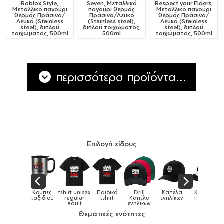
Roblox Style,
Seven, Μεταλλικό
Respect your Elders,
Μεταλλικό παγούρι
παγούρι θερμός
Μεταλλικό παγούρι
θερμός Πράσινο/
Πράσινο/Λευκό
θερμός Πράσινο/
Λευκό (Stainless
(Stainless steel),
Λευκό (Stainless
steel), διπλού
διπλού τοιχώματος,
steel), διπλού
τοιχώματος, 500ml
500ml
τοιχώματος, 500ml
περισσότερα προϊόντα...
Επιλογή είδους
Παιδικά
Κούπες
tshirt unisex
Παιδικό
Drill
Καπέλα
Καπέλα
αγούρια &
ταξιδιού
regular
tshirt
Καπέλα
ενηλίκων
παιδικά
Κούπες
adult
ενηλίκων
Θεματικές ενότητες