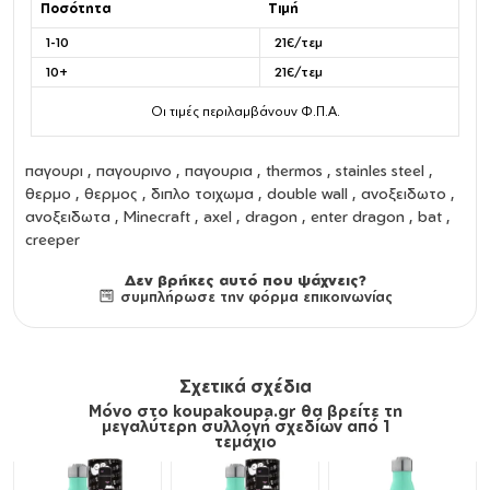
Ποσότητα
Τιμή
1-10
21€/τεμ
10+
21€/τεμ
Οι τιμές περιλαμβάνουν Φ.Π.Α.
παγουρι
,
παγουρινο
,
παγουρια
,
thermos
,
stainles steel
,
θερμο
,
θερμος
,
διπλο τοιχωμα
,
double wall
,
ανοξειδωτο
,
ανοξειδωτα
, Minecraft , axel , dragon , enter dragon , bat ,
creeper
Δεν βρήκες αυτό που ψάχνεις?
συμπλήρωσε την φόρμα επικοινωνίας
Σχετικά σχέδια
Μόνο στο koupakoupa.gr θα βρείτε τη
μεγαλύτερη συλλογή σχεδίων από 1
τεμάχιο