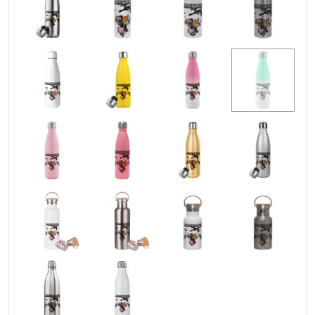
Υλικό
: Ανοξείδωτο ατσάλι (304) μέσα και έξω,
stainless steel
Χωρητικότητα
: 500ml / 17oz
Χρήση
: ΖΕΣΤΑ, ΚΡΥΟ
Καπάκι
: ΝΑΙ
Όξινα
: NAI
Δεν γίνεται υγροποιήση (Δεν ιδρώνει)
BPA Free (χωρίς την βλαβερή ουσία Δισφαινόλη Α)
Προηγμένη μόνωση διπλού τοιχώματος με κενό αέρος.
Δεν μεταφέρεται η θερμοκρασία του ροφήματος στο
εξωτερικό τοίχωμα.
Βιδωτό καπάκι με αεροστεγές και χωρίς διαρροές
κλείσιμο
Ανακυκλώσιμο