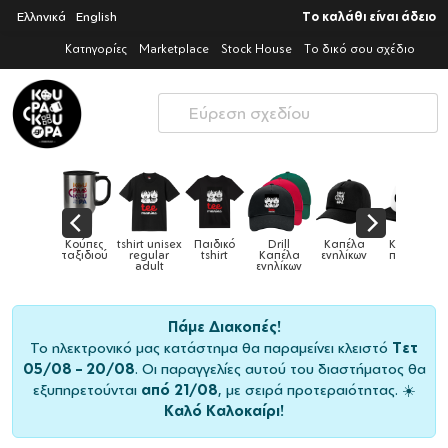
Ελληνικά
English
Το καλάθι είναι άδειο
Κατηγορίες
Marketplace
Stock House
Το δικό σου σχέδιο
Παιδικά
Κούπες
tshirt unisex
Παιδικό
Drill
Καπέλα
Καπέλα
αγούρια &
ταξιδιού
regular
tshirt
Καπέλα
ενηλίκων
παιδικά
Κούπες
adult
ενηλίκων
Πάμε Διακοπές!
Το ηλεκτρονικό μας κατάστημα θα παραμείνει κλειστό
Τετ
05/08 – 20/08
. Οι παραγγελίες αυτού του διαστήματος θα
εξυπηρετούνται
από 21/08
, με σειρά προτεραιότητας. ☀️
Καλό Καλοκαίρι!