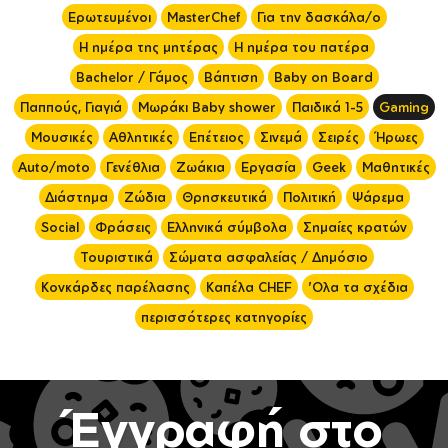
Ερωτευμένοι
MasterChef
Για την δασκάλα/ο
Η ημέρα της μητέρας
Η ημέρα του πατέρα
Bachelor / Γάμος
Βάπτιση
Baby on Board
Παππούς, Γιαγιά
Μωράκι Baby shower
Παιδικά 1-5
Gaming
Μουσικές
Αθλητικές
Επέτειος
Σινεμά
Σειρές
Ήρωες
Auto/moto
Γενέθλια
Ζωάκια
Εργασία
Geek
Μαθητικές
Διάστημα
Ζώδια
Θρησκευτικά
Πολιτική
Ψάρεμα
Social
Φράσεις
Ελληνικά σύμβολα
Σημαίες κρατών
Τουριστικά
Σώματα ασφαλείας / Δημόσιο
Κονκάρδες παρέλασης
Καπέλα CHEF
'Ολα τα σχέδια
περισσότερες κατηγορίες
Έγγραφή στο