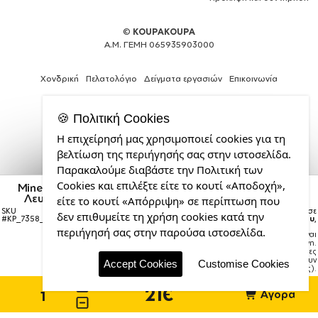
©
KOUPAKOUPA
Α.Μ. ΓΕΜΗ 065935903000
Χονδρική
Πελατολόγιο
Δείγματα εργασιών
Επικοινωνία
🍪 Πολιτική Cookies
Η επιχείρησή μας χρησιμοποιεί cookies για τη
Web
βελτίωση της περιήγησής σας στην ιστοσελίδα.
Design,
Παρακαλούμε διαβάστε την Πολιτική των
Social
Cookies και επιλέξτε είτε το κουτί «Αποδοχή»,
Media
Minecraft Alex, Μεταλλικό παγούρι θερμός Πράσινο/
Λευκό (Stainless steel), διπλού τοιχώματος, 500ml
&
είτε το κουτί «Απόρριψη» σε περίπτωση που
SEO
SKU
Η παραγγελία σας θα παραδοθεί σε
δεν επιθυμείτε τη χρήση cookies κατά την
#
KP_7358_500ssThermoWhiteGreen
courier έως την
Τρίτη 18 Αυγούστου
,
Agency
περιήγησή σας στην παρούσα ιστοσελίδα.
Σημείωση:
Η παράδοση στο courier είναι
από
εκτιμώμενη.
την
Χρόνος μεταφοράς:
1–3 εργάσιμες
ημέρες (ενδέχεται να υπάρξουν
CDL.gr
Accept Cookies
Customise Cookies
καθυστερήσεις).
21€
Αγορά