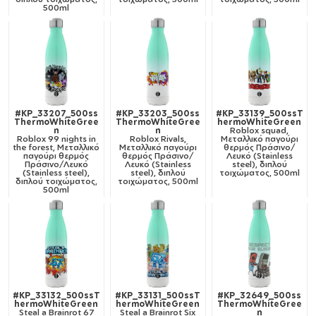
500ml
#KP_33207_500ss
#KP_33203_500ss
#KP_33139_500ssT
ThermoWhiteGree
ThermoWhiteGree
hermoWhiteGreen
n
n
Roblox squad,
Roblox 99 nights in
Roblox Rivals,
Μεταλλικό παγούρι
the forest, Μεταλλικό
Μεταλλικό παγούρι
θερμός Πράσινο/
παγούρι θερμός
θερμός Πράσινο/
Λευκό (Stainless
Πράσινο/Λευκό
Λευκό (Stainless
steel), διπλού
(Stainless steel),
steel), διπλού
τοιχώματος, 500ml
διπλού τοιχώματος,
τοιχώματος, 500ml
500ml
#KP_33132_500ssT
#KP_33131_500ssT
#KP_32649_500ss
hermoWhiteGreen
hermoWhiteGreen
ThermoWhiteGree
Steal a Brainrot 67
Steal a Brainrot Six
n