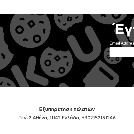
Έγ
Email Addre
Εξυπηρέτηση πελατών
Τεώ 2 Αθήνα, 11142 Ελλάδα, +302152151246