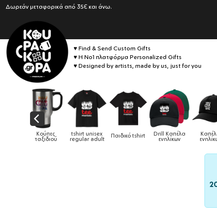
Δωρεάν μεταφορικά από 35€ και άνω.
♥ Find & Send Custom Gifts
♥ Η No1 πλατφόρμα Personalized Gifts
♥ Designed by artists, made by us, just for you
Drill Καπέλα
Καπέλα
δικό tshirt
Καπέλα παιδικά
Κούπες
Κούπες 
ενηλίκων
ενηλίκων
2