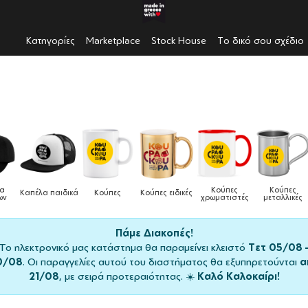
Κατηγορίες
Marketplace
Stock House
Το δικό σου σχέδιο
Κούπες
Κούπες
Δοχεία
Ποδιές
ειδικές
Τσάντες
χρωματιστές
μεταλλικές
φαγητού
μαγειρικής
Πάμε Διακοπές!
Το ηλεκτρονικό μας κατάστημα θα παραμείνει κλειστό
Τετ 05/08 
0/08
. Οι παραγγελίες αυτού του διαστήματος θα εξυπηρετούνται
α
21/08
, με σειρά προτεραιότητας. ☀️
Καλό Καλοκαίρι!