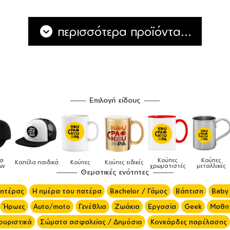
περισσότερα προϊόντα...
Επιλογή είδους
Κούπες
Κούπες
Δοχεία
Ποδιές
ειδικές
Τσάντες
χρωματιστές
μεταλλικές
φαγητού
μαγειρικής
Θεματικές ενότητες
μητέρας
Η ημέρα του πατέρα
Bachelor / Γάμος
Βάπτιση
Baby
Ήρωες
Auto/moto
Γενέθλια
Ζωάκια
Εργασία
Geek
Μαθητ
ουριστικά
Σώματα ασφαλείας / Δημόσιο
Κονκάρδες παρέλασης