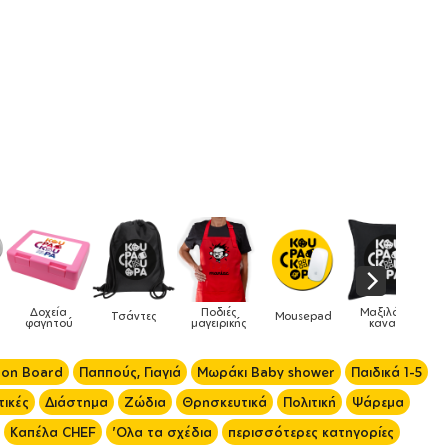
Μαξιλάρια
Mousepad
Phone Holders
Ρολόγια
Βρεφικά
καναπέ
 on Board
Παππούς, Γιαγιά
Μωράκι Baby shower
Παιδικά 1-5
ικές
Διάστημα
Ζώδια
Θρησκευτικά
Πολιτική
Ψάρεμα
Καπέλα CHEF
'Ολα τα σχέδια
περισσότερες κατηγορίες