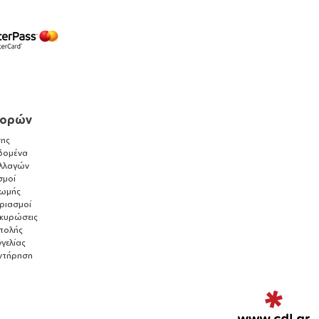
γορών
ης
δομένα
λλαγών
σμοί
ρωμής
αριασμοί
ακυρώσεις
τολής
γελίας
ντήρηση