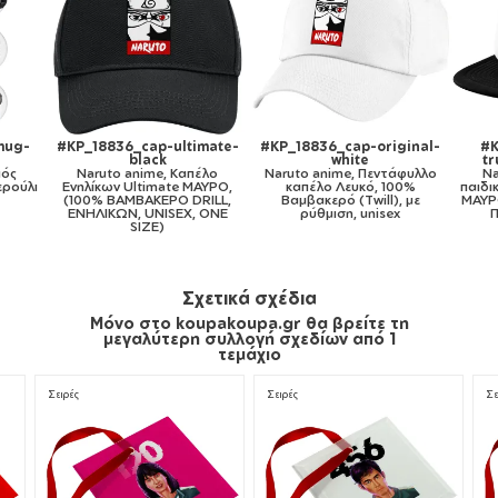
inal-
#KP_18836_cap-kid-
#KP_18836_11oz
#KP
trucker-mesh-black
Naruto anime, Κούπα,
φυλλο
Naruto anime, Καπέλο
κεραμική, 330ml
N
0%
παιδικό Soft Trucker με Δίχτυ
κερα
 με
ΜΑΥΡΟ/ΛΕΥΚΟ (POLYESTER,
ΠΑΙΔΙΚΟ, ONE SIZE)
Σχετικά σχέδια
Μόνο στο koupakoupa.gr θα βρείτε τη
μεγαλύτερη συλλογή σχεδίων από 1
τεμάχιο
Σειρές
Σειρές
Σε