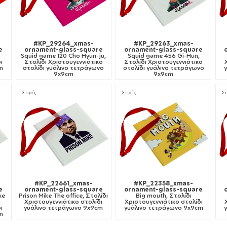
#KP_29264_xmas-
#KP_29263_xmas-
e
ornament-glass-square
ornament-glass-square
Squid game 120 Cho Hyun-ju,
Squid game 456 Gi-Hun,
ι
Στολίδι Χριστουγεννιάτικο
Στολίδι Χριστουγεννιάτικο
m
στολίδι γυάλινο τετράγωνο
στολίδι γυάλινο τετράγωνο
9x9cm
9x9cm
Σειρές
Σειρές
Σε
#KP_22661_xmas-
#KP_22358_xmas-
e
ornament-glass-square
ornament-glass-square
ke
Prison Mike The office, Στολίδι
Big mouth, Στολίδι
Χριστουγεννιάτικο στολίδι
Χριστουγεννιάτικο στολίδι
ι
γυάλινο τετράγωνο 9x9cm
γυάλινο τετράγωνο 9x9cm
m