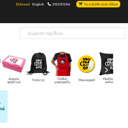
Ελληνικά
English
2152151246
Το καλάθι είναι άδειο
Μαξιλάρια
Mousepad
Phone Holders
Ρολόγια
Βρεφικά
καναπέ
–
πό