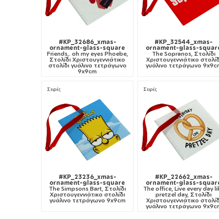
#KP_32686_xmas-
#KP_32544_xmas-
ornament-glass-square
ornament-glass-squar
Friends,. oh my eyes Phoebe,
The Sopranos, Στολίδι
Στολίδι Χριστουγεννιάτικο
Χριστουγεννιάτικο στολίδ
στολίδι γυάλινο τετράγωνο
γυάλινο τετράγωνο 9x9c
9x9cm
Σειρές
Σειρές
#KP_23236_xmas-
#KP_22662_xmas-
ornament-glass-square
ornament-glass-squar
The Simpsons Bart, Στολίδι
The office, Live every day li
Χριστουγεννιάτικο στολίδι
pretzel day, Στολίδι
γυάλινο τετράγωνο 9x9cm
Χριστουγεννιάτικο στολίδ
γυάλινο τετράγωνο 9x9c