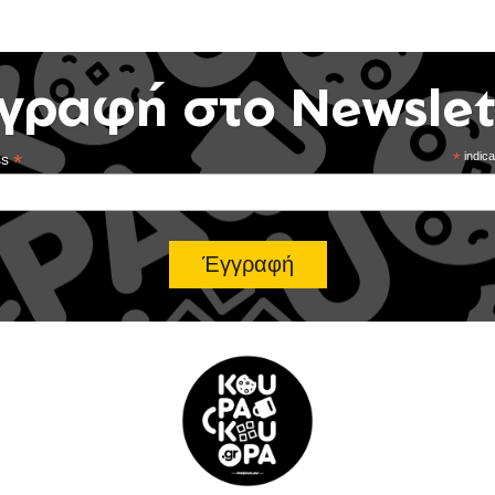
γραφή στο Newslet
*
*
indica
ss