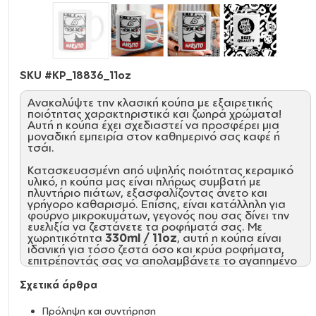
SKU #
KP_18836_11oz
Ανακαλύψτε την κλασική κούπα με εξαιρετικής
ποιότητας χαρακτηριστικά και ζωηρά χρώματα!
Αυτή η κούπα έχει σχεδιαστεί να προσφέρει μια
μοναδική εμπειρία στον καθημερινό σας καφέ ή
τσάι.
Κατασκευασμένη από υψηλής ποιότητας κεραμικό
υλικό, η κούπα μας είναι πλήρως συμβατή με
πλυντήριο πιάτων, εξασφαλίζοντας άνετο και
γρήγορο καθαρισμό. Επίσης, είναι κατάλληλη για
φούρνο μικροκυμάτων, γεγονός που σας δίνει την
ευελιξία να ζεστάνετε τα ροφήματά σας. Με
χωρητικότητα
330ml / 11oz
, αυτή η κούπα είναι
ιδανική για τόσο ζεστά όσο και κρύα ροφήματα,
επιτρέποντάς σας να απολαμβάνετε το αγαπημένο
σας ποτό καθ' όλη τη διάρκεια της ημέρας.
Σχετικά άρθρα
Η ποιότητα της κούπας μας φτάνει στο επίπεδο
AA+
, προσφέροντας τέλεια γυαλάδα και αντοχή
Πρόληψη και συντήρηση