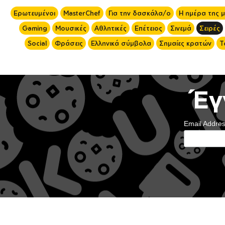
Ερωτευμένοι
MasterChef
Για την δασκάλα/ο
Η ημέρα της 
Gaming
Μουσικές
Αθλητικές
Επέτειος
Σινεμά
Σειρές
Social
Φράσεις
Ελληνικά σύμβολα
Σημαίες κρατών
Τ
Έγ
Email Addre