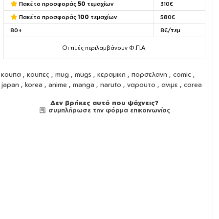
Πακέτο προσφοράς
50
τεμαχίων
310€
Πακέτο προσφοράς
100
τεμαχίων
580€
80+
8€/τεμ
Οι τιμές περιλαμβάνουν Φ.Π.Α.
κουπα
,
κουπες
,
mug
,
mugs
,
κεραμικη
,
πορσελανη
, comic ,
japan , korea , anime , manga , naruto , ναρουτο , ανιμε , corea
Δεν βρήκες αυτό που ψάχνεις?
συμπλήρωσε την φόρμα επικοινωνίας