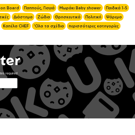
 on Board
Παππούς, Γιαγιά
Μωράκι Baby shower
Παιδικά 1-5
ικές
Διάστημα
Ζώδια
Θρησκευτικά
Πολιτική
Ψάρεμα
Καπέλα CHEF
'Ολα τα σχέδια
περισσότερες κατηγορίες
ter
tes required