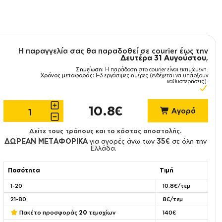
Η παραγγελία σας θα παραδοθεί σε courier έως την
Δευτέρα 31 Αυγούστου
,
Σημείωση:
Η παράδοση στο courier είναι εκτιμώμενη.
Χρόνος μεταφοράς:
1–3 εργάσιμες ημέρες (ενδέχεται να υπάρξουν
καθυστερήσεις).
10.8€
Αγορά
Δείτε τους τρόπους και το κόστος αποστολής.
ΔΩΡΕΑΝ ΜΕΤΑΦΟΡΙΚΑ
για αγορές άνω των
35€
σε όλη την
Ελλάδα.
Ποσότητα
Τιμή
1-20
10.8€/τεμ
21-80
8€/τεμ
Πακέτο προσφοράς
20
τεμαχίων
140€