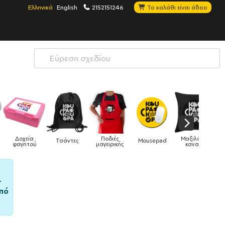
Ελληνικά
English
2152151246
Το καλάθι είναι άδειο
Μαξιλάρια
Mousepad
Phone Holders
Ρολόγια
Βρεφικά
καναπέ
–
πό