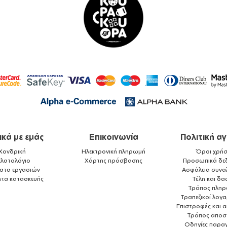
ικά με εμάς
Επικοινωνία
Πολιτική α
Χονδρική
Ηλεκτρονική πληρωμή
Όροι χρήσ
ελατολόγιο
Χάρτης πρόσβασης
Προσωπικά δε
ματα εργασιών
Ασφάλεια συνα
ητα κατασκευής
Τέλη και δα
Τρόπος πλη
Τραπεζικοί λογ
Επιστροφές και 
Τρόπος αποσ
Οδηγίες παραγ