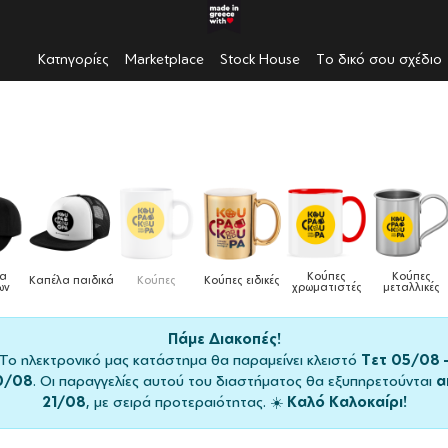
Κατηγορίες
Marketplace
Stock House
Το δικό σου σχέδιο
Κούπες
Κούπες
Δοχεία
Ποδιές
δικές
Τσάντες
χρωματιστές
μεταλλικές
φαγητού
μαγειρικής
Πάμε Διακοπές!
Το ηλεκτρονικό μας κατάστημα θα παραμείνει κλειστό
Τετ 05/08 
0/08
. Οι παραγγελίες αυτού του διαστήματος θα εξυπηρετούνται
α
21/08
, με σειρά προτεραιότητας. ☀️
Καλό Καλοκαίρι!