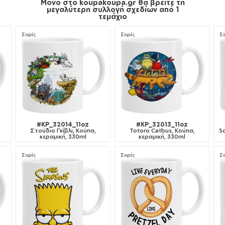
Μόνο στο koupakoupa.gr θα βρείτε τη
μεγαλύτερη συλλογή σχεδίων από 1
τεμάχιο
Σειρές
Σειρές
Σε
#KP_32014_11oz
#KP_32013_11oz
Στούδιο Γκίβλι, Κούπα,
Totoro Catbus, Κούπα,
S
κεραμική, 330ml
κεραμική, 330ml
Σειρές
Σειρές
Σε