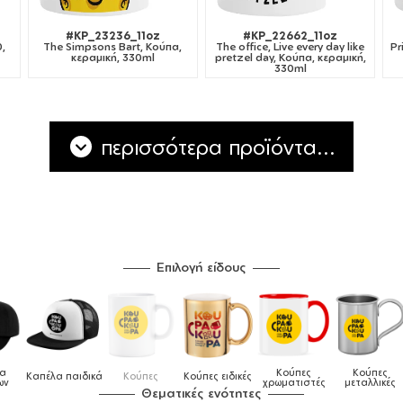
#KP_23236_11oz
#KP_22662_11oz
,
The Simpsons Bart, Κούπα,
The office, Live every day like
Pr
κεραμική, 330ml
pretzel day, Κούπα, κεραμική,
330ml
περισσότερα προϊόντα...
Επιλογή είδους
Κούπες
Κούπες
Δοχεία
Ποδιές
ιδικές
Τσάντες
χρωματιστές
μεταλλικές
φαγητού
μαγειρικής
Θεματικές ενότητες