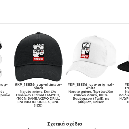
inal-
#KP_18836_cap-kid-
#KP_18836_11oz
#KP
trucker-mesh-black
Naruto anime, Κούπα,
φυλλο
Naruto anime, Καπέλο
κεραμική, 330ml
N
0%
παιδικό Soft Trucker με Δίχτυ
κερα
 με
ΜΑΥΡΟ/ΛΕΥΚΟ (POLYESTER,
ΠΑΙΔΙΚΟ, ONE SIZE)
Σχετικά σχέδια