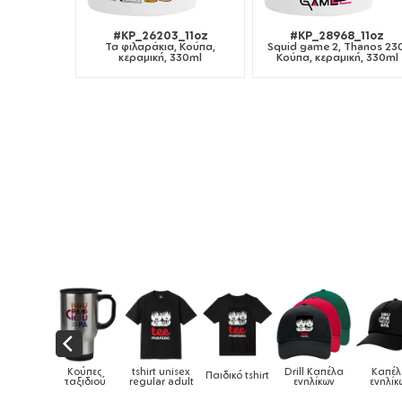
#KP_26203_11oz
#KP_28968_11oz
Τα φιλαράκια, Κούπα,
Squid game 2, Thanos 230
κεραμική, 330ml
Κούπα, κεραμική, 330ml
Drill Καπέλα
Καπέλα
ικό tshirt
Καπέλα παιδικά
Κούπες
Κούπες ε
ενηλίκων
ενηλίκων