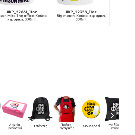
#KP_22661_11oz
#KP_22358_11oz
ison Mike The office, Κούπα,
Big mouth, Κούπα, κεραμική,
κεραμική, 330ml
330ml
Μαξιλάρια
Mousepad
Phone Holders
Ρολόγια
Βρεφικά
καναπέ