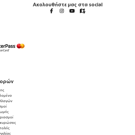
Ακολουθήστε μας στα social
γορών
ης
δομένα
λλαγών
σμοί
ρωμής
αριασμοί
ακυρώσεις
τολής
γελίας