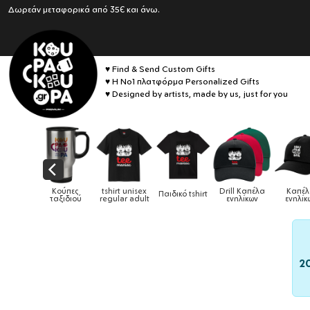
Δωρεάν μεταφορικά από 35€ και άνω.
♥ Find & Send Custom Gifts
♥ Η No1 πλατφόρμα Personalized Gifts
♥ Designed by artists, made by us, just for you
Drill Καπέλα
Καπέλα
ικό tshirt
Καπέλα παιδικά
Κούπες
Κούπες ει
ενηλίκων
ενηλίκων
2