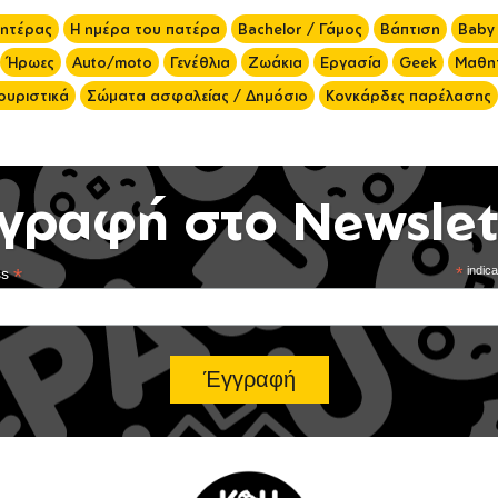
μητέρας
Η ημέρα του πατέρα
Bachelor / Γάμος
Βάπτιση
Baby
Ήρωες
Auto/moto
Γενέθλια
Ζωάκια
Εργασία
Geek
Μαθητ
ουριστικά
Σώματα ασφαλείας / Δημόσιο
Κονκάρδες παρέλασης
γραφή στο Newslet
*
*
indica
ss