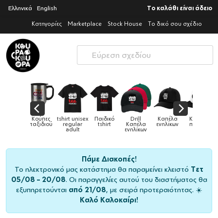
Ελληνικά
English
Το καλάθι είναι άδειο
Κατηγορίες
Marketplace
Stock House
Το δικό σου σχέδιο
isex
Παιδικό
Drill
Καπέλα
Καπέλα
Κούπες
Κού
Κούπες
r
tshirt
Καπέλα
ενηλίκων
παιδικά
ειδικές
χρωματ
ενηλίκων
Πάμε Διακοπές!
Το ηλεκτρονικό μας κατάστημα θα παραμείνει κλειστό
Τετ
05/08 – 20/08
. Οι παραγγελίες αυτού του διαστήματος θα
εξυπηρετούνται
από 21/08
, με σειρά προτεραιότητας. ☀️
Καλό Καλοκαίρι!