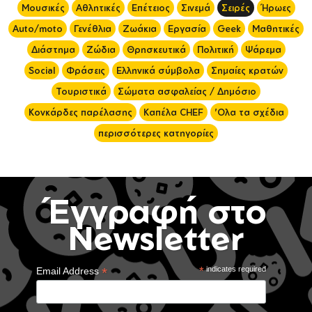
Μουσικές
Αθλητικές
Επέτειος
Σινεμά
Σειρές
Ήρωες
Auto/moto
Γενέθλια
Ζωάκια
Εργασία
Geek
Μαθητικές
Διάστημα
Ζώδια
Θρησκευτικά
Πολιτική
Ψάρεμα
Social
Φράσεις
Ελληνικά σύμβολα
Σημαίες κρατών
Τουριστικά
Σώματα ασφαλείας / Δημόσιο
Κονκάρδες παρέλασης
Καπέλα CHEF
'Ολα τα σχέδια
περισσότερες κατηγορίες
Έγγραφή στο
Newsletter
*
*
indicates required
Email Address