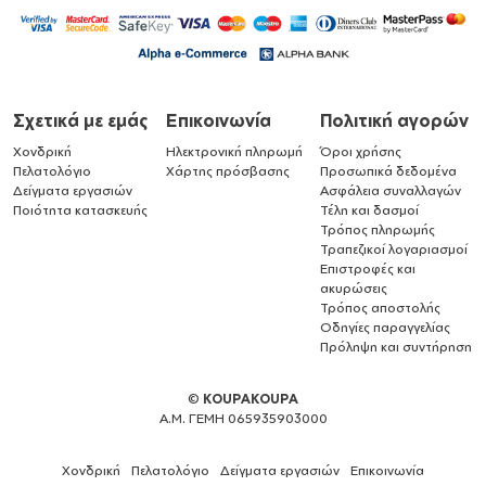
Σχετικά με εμάς
Επικοινωνία
Πολιτική αγορών
Χονδρική
Ηλεκτρονική πληρωμή
Όροι χρήσης
Πελατολόγιο
Χάρτης πρόσβασης
Προσωπικά δεδομένα
Δείγματα εργασιών
Ασφάλεια συναλλαγών
Ποιότητα κατασκευής
Τέλη και δασμοί
Τρόπος πληρωμής
Τραπεζικοί λογαριασμοί
Επιστροφές και
ακυρώσεις
Τρόπος αποστολής
Οδηγίες παραγγελίας
Πρόληψη και συντήρηση
©
KOUPAKOUPA
Α.Μ. ΓΕΜΗ 065935903000
Χονδρική
Πελατολόγιο
Δείγματα εργασιών
Επικοινωνία