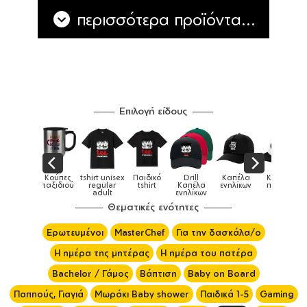
περισσότερα προϊόντα...
Επιλογή είδους
nisex
Παιδικό
Drill
Καπέλα
Καπέλα
Κούπες
Κού
Κούπες
ar
tshirt
Καπέλα
ενηλίκων
παιδικά
ειδικές
χρωμα
t
ενηλίκων
Θεματικές ενότητες
Ερωτευμένοι
MasterChef
Για την δασκάλα/ο
Η ημέρα της μητέρας
Η ημέρα του πατέρα
Bachelor / Γάμος
Βάπτιση
Baby on Board
Παππούς, Γιαγιά
Μωράκι Baby shower
Παιδικά 1-5
Gaming