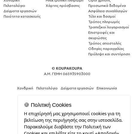
Χονδρική
Ηλεκτρονική πληρωμή
Όροι χρήσης
Πελατολόγιο
Χάρτης πρόσβασης
Προσωπικά δεδομένα
Δείγματα εργασιών
Ασφάλεια συναλλαγών
Ποιότητα κατασκευής
Τέλη και δασμοί
Τρόπος πληρωμής
Τραπεζικοί λογαριασμοί
Επιστροφές και
ακυρώσεις
Τρόπος αποστολής
Οδηγίες παραγγελίας
Πρόληψη και συντήρηση
©
KOUPAKOUPA
Α.Μ. ΓΕΜΗ 065935903000
Χονδρική
Πελατολόγιο
Δείγματα εργασιών
Επικοινωνία
🍪 Πολιτική Cookies
Η επιχείρησή μας χρησιμοποιεί cookies για τη
Expert
βελτίωση της περιήγησής σας στην ιστοσελίδα.
Web
Παρακαλούμε διαβάστε την Πολιτική των
Development
Cookies και επιλέξτε είτε το κουτί «Αποδοχή»,
Services