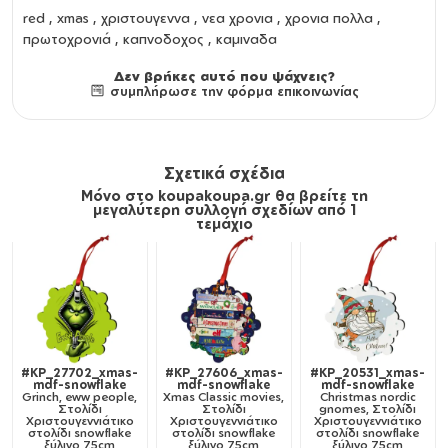
red , xmas , χριστουγεννα , νεα χρονια , χρονια πολλα ,
πρωτοχρονιά , καπνοδοχος , καμιναδα
Δεν βρήκες αυτό που ψάχνεις?
συμπλήρωσε την φόρμα επικοινωνίας
Σχετικά σχέδια
Μόνο στο koupakoupa.gr θα βρείτε τη
μεγαλύτερη συλλογή σχεδίων από 1
τεμάχιο
#KP_27702_xmas-
#KP_27606_xmas-
#KP_20531_xmas-
mdf-snowflake
mdf-snowflake
mdf-snowflake
Grinch, eww people,
Xmas Classic movies,
Christmas nordic
Στολίδι
Στολίδι
gnomes, Στολίδι
Χριστουγεννιάτικο
Χριστουγεννιάτικο
Χριστουγεννιάτικο
στολίδι snowflake
στολίδι snowflake
στολίδι snowflake
ξύλινο 7.5cm
ξύλινο 7.5cm
ξύλινο 7.5cm