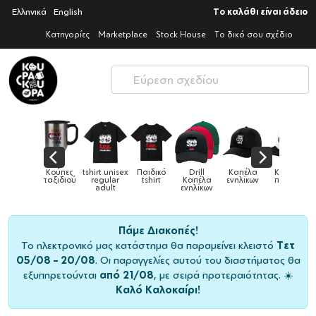
Ελληνικά
English
Το καλάθι είναι άδειο
Κατηγορίες
Marketplace
Stock House
Το δικό σου σχέδιο
Κούπες
tshirt unisex
Παιδικό
Drill
Καπέλα
Καπέλα
Κούπες
&
ταξιδιού
regular
tshirt
Καπέλα
ενηλίκων
παιδικά
adult
ενηλίκων
Πάμε Διακοπές!
Το ηλεκτρονικό μας κατάστημα θα παραμείνει κλειστό
Τετ
05/08 – 20/08
. Οι παραγγελίες αυτού του διαστήματος θα
εξυπηρετούνται
από 21/08
, με σειρά προτεραιότητας. ☀️
Καλό Καλοκαίρι!