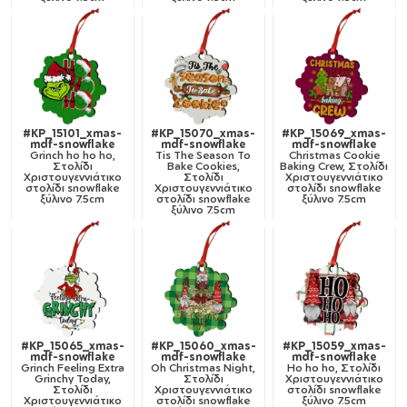
#KP_15101_xmas-
#KP_15070_xmas-
#KP_15069_xmas-
mdf-snowflake
mdf-snowflake
mdf-snowflake
Grinch ho ho ho,
Tis The Season To
Christmas Cookie
Στολίδι
Bake Cookies,
Baking Crew, Στολίδι
Χριστουγεννιάτικο
Στολίδι
Χριστουγεννιάτικο
στολίδι snowflake
Χριστουγεννιάτικο
στολίδι snowflake
ξύλινο 7.5cm
στολίδι snowflake
ξύλινο 7.5cm
ξύλινο 7.5cm
#KP_15065_xmas-
#KP_15060_xmas-
#KP_15059_xmas-
mdf-snowflake
mdf-snowflake
mdf-snowflake
Grinch Feeling Extra
Oh Christmas Night,
Ho ho ho, Στολίδι
Grinchy Today,
Στολίδι
Χριστουγεννιάτικο
Στολίδι
Χριστουγεννιάτικο
στολίδι snowflake
Χριστουγεννιάτικο
στολίδι snowflake
ξύλινο 7.5cm