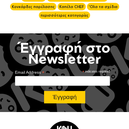
Κονκάρδες παρέλασης
Καπέλα CHEF
'Ολα τα σχέδια
περισσότερες κατηγορίες
Έγγραφή στο
Newsletter
*
*
indicates required
Email Address