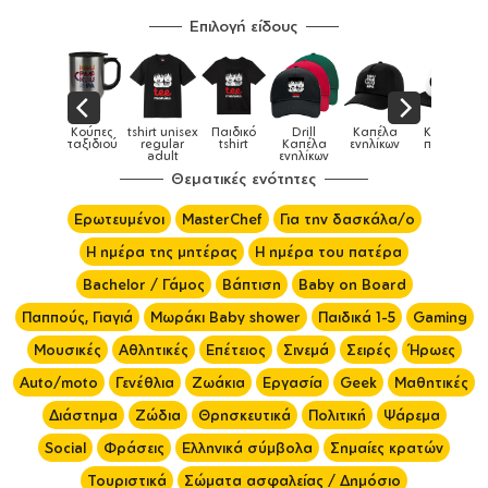
Επιλογή είδους
ά
Κούπες
tshirt unisex
Παιδικό
Drill
Καπέλα
Καπέλα
Κούπ
α &
ταξιδιού
regular
tshirt
Καπέλα
ενηλίκων
παιδικά
ς
adult
ενηλίκων
Θεματικές ενότητες
Ερωτευμένοι
MasterChef
Για την δασκάλα/ο
Η ημέρα της μητέρας
Η ημέρα του πατέρα
Bachelor / Γάμος
Βάπτιση
Baby on Board
Παππούς, Γιαγιά
Μωράκι Baby shower
Παιδικά 1-5
Gaming
Μουσικές
Αθλητικές
Επέτειος
Σινεμά
Σειρές
Ήρωες
Auto/moto
Γενέθλια
Ζωάκια
Εργασία
Geek
Μαθητικές
Διάστημα
Ζώδια
Θρησκευτικά
Πολιτική
Ψάρεμα
Social
Φράσεις
Ελληνικά σύμβολα
Σημαίες κρατών
Τουριστικά
Σώματα ασφαλείας / Δημόσιο